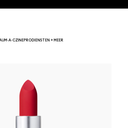
AU
M·A·CZINE
PRO
DIENSTEN + MEER