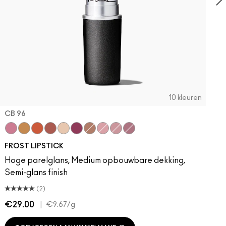
10 kleuren
CB 96
e, Just Bragging
odie
Bombshell
Bronze Shimmer
CB 96
Fresh Moroccan
Gel
New York Apple
“O”
Angel
Fabby
Plum Dandy
FROST LIPSTICK
Hoge parelglans, Medium opbouwbare dekking,
Semi-glans finish
(2)
€29.00
|
€
€9.67
/g