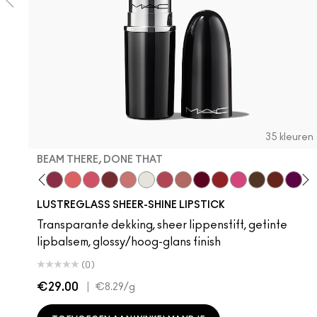
35 kleuren
BEAM THERE, DONE THAT
ewife
sh Pit
Hug Me
Business Casual
Beam There, Done That
Like I Was Saying…
Frienda
Kissing Strangers
$ellout
Surprise
Pigment Of Your Imagination
Thanks, It's MAC
It's Yours
Lady Bug
No Photos
I Deserve Thi
Spice It 
Figgy
Lil
LUSTREGLASS SHEER-SHINE LIPSTICK
Transparante dekking, sheer lippenstift, getinte
lipbalsem, glossy/hoog-glans finish
(0)
€29.00
|
€8.29
/g