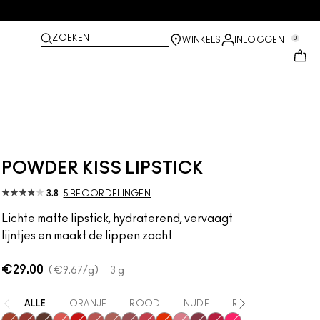
ZOEKEN
0
WINKELS
INLOGGEN
POWDER KISS LIPSTICK
3.8
5 BEOORDELINGEN
Lichte matte lipstick, hydraterend, vervaagt
lijntjes en maakt de lippen zacht
€29.00
€9.67
/g
3 g
ALLE
ORANJE
ROOD
NUDE
ROZE
PAARS