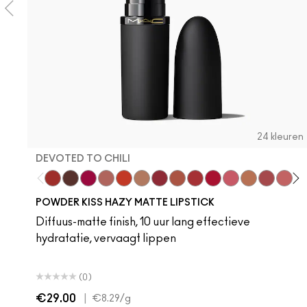
24 kleuren
DEVOTED TO CHILI
Devoted To Chili
Turn To The Left
Twenty-Fun
Teddy 2.0
My Best Life
Off The Market
Dubonnet Buzz
Moving On Up
Brickthrough
Ruby New
Sultriness
Ready To Min
Stay Curi
A Litt
Crea
On
M
POWDER KISS HAZY MATTE LIPSTICK
Diffuus-matte finish, 10 uur lang effectieve
hydratatie, vervaagt lippen
(0)
€29.00
|
€8.29
/g