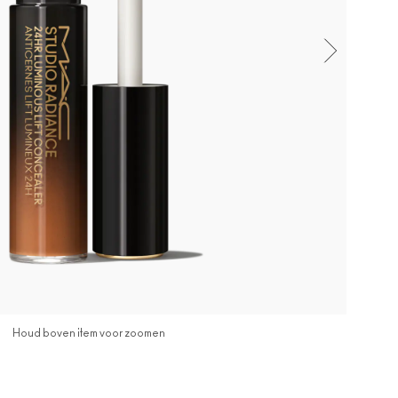
Houd boven item voor zoomen