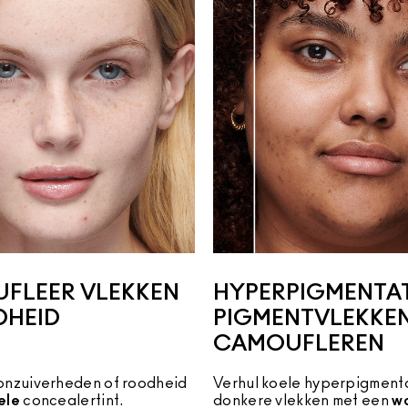
FLEER VLEKKEN
HYPERPIGMENTAT
DHEID
PIGMENTVLEKKE
CAMOUFLEREN
onzuiverheden of roodheid
Verhul koele hyperpigmenta
ele
concealertint.
donkere vlekken met een 