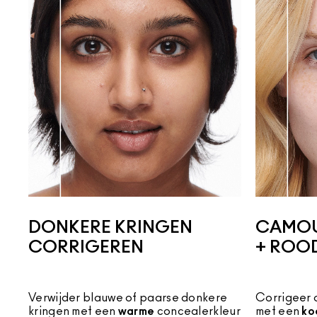
DONKERE KRINGEN
CAMOU
CORRIGEREN
+ ROO
Verwijder blauwe of paarse donkere
Corrigeer 
kringen met een
warme
concealerkleur
met een
ko