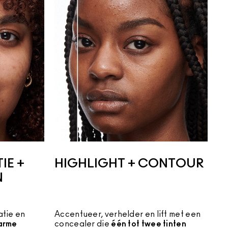
IE +
HIGHLIGHT + CONTOUR
N
tie en 
Accentueer, verhelder en lift met een
warme 
concealer die
één tot twee tinten