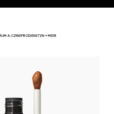
AU
M·A·CZINE
PRO
DIENSTEN + MEER