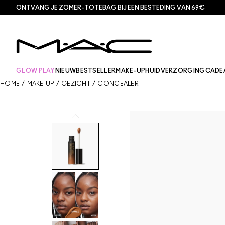
ONTVANG JE ZOMER-TOTEBAG BIJ EEN BESTEDING VAN 69€
GLOW PLAY
NIEUW
BESTSELLER
MAKE-UP
HUIDVERZORGING
CADE
HOME
/
MAKE-UP
/
GEZICHT
/
CONCEALER