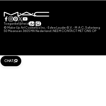
PRIVACYBELEID
BOEK EEN MAKE-UP SERVICE
MIJN ACCOUNT
GEBRUIKSVOORWAARDEN
LIVE CHAT
VERKOOPSVOORWAARDEN
NEEM CONTACT MET ONS OP
NAMAAKPRODUCTEN
Toegankelijkheid
CONTACTEER FABRIKANT
© Make-Up Art Cosmetics Inc. - Estee Lauder B.V. - M·A·C, Safariweg
ALGEMENE VOORWAARDEN POA
50 Maarssen 3605 MA Nederland |
NEEM CONTACT MET ONS OP
BEHEER VAN COOKIES
CHAT