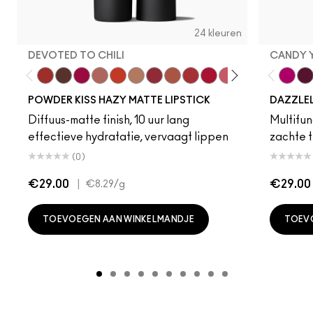
24 kleuren
DEVOTED TO CHILI
CANDY 
Devoted To Chili
Turn To The Left
Twenty-Fun
Teddy 2.0
My Best Life
Off The Market
Dubonnet Buzz
Moving On Up
Brickthrough
Ruby New
Sultriness
Ready To Ming
Stay Curio
A Littl
Candy
On 
Gr
POWDER KISS HAZY MATTE LIPSTICK
DAZZLE
Diffuus-matte finish, 10 uur lang
Multifunc
effectieve hydratatie, vervaagt lippen
zachte t
(0)
€29.00
|
€29.00
€8.29
/g
TOEVOEGEN AAN WINKELMANDJE
TOEV