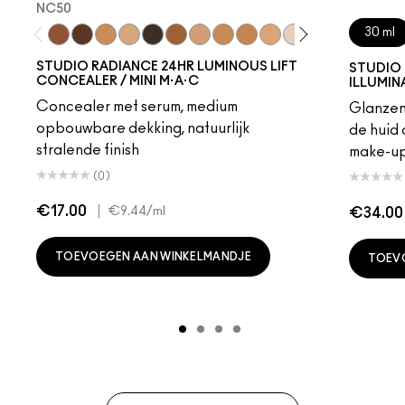
NC50
30 ml
NC50
NW55
NC40
NC17.5
NW65
NW45
NW20
NC42
NC44
NW15
NW5
NC37
NC17
NW50
NC
STUDIO RADIANCE 24HR LUMINOUS LIFT
STUDIO 
CONCEALER / MINI M·A·C
ILLUMIN
Concealer met serum, medium
Glanzen
opbouwbare dekking, natuurlijk
de huid
stralende finish
make-u
(0)
€17.00
|
€9.44
/ml
€34.00
TOEVOEGEN AAN WINKELMANDJE
TOEV