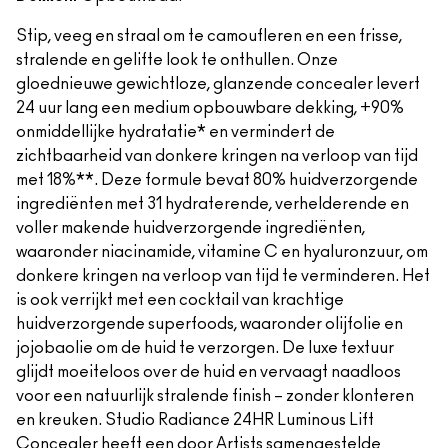
Stip, veeg en straal om te camoufleren en een frisse,
stralende en gelifte look te onthullen. Onze
gloednieuwe gewichtloze, glanzende concealer levert
24 uur lang een medium opbouwbare dekking, +90%
onmiddellijke hydratatie* en vermindert de
zichtbaarheid van donkere kringen na verloop van tijd
met 18%**. Deze formule bevat 80% huidverzorgende
ingrediënten met 31 hydraterende, verhelderende en
voller makende huidverzorgende ingrediënten,
waaronder niacinamide, vitamine C en hyaluronzuur, om
donkere kringen na verloop van tijd te verminderen. Het
is ook verrijkt met een cocktail van krachtige
huidverzorgende superfoods, waaronder olijfolie en
jojobaolie om de huid te verzorgen. De luxe textuur
glijdt moeiteloos over de huid en vervaagt naadloos
voor een natuurlijk stralende finish – zonder klonteren
en kreuken. Studio Radiance 24HR Luminous Lift
Concealer heeft een door Artists samengestelde