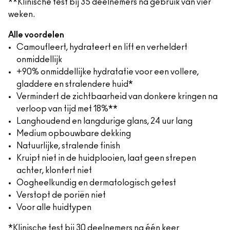
**Klinische test bij 35 deelnemers na gebruik van vier
weken.
Alle voordelen
Camoufleert, hydrateert en lift en verheldert
onmiddellijk
+90% onmiddellijke hydratatie voor een vollere,
gladdere en stralendere huid*
Vermindert de zichtbaarheid van donkere kringen na
verloop van tijd met 18%**
Langhoudend en langdurige glans, 24 uur lang
Medium opbouwbare dekking
Natuurlijke, stralende finish
Kruipt niet in de huidplooien, laat geen strepen
achter, klontert niet
Oogheelkundig en dermatologisch getest
Verstopt de poriën niet
Voor alle huidtypen
*Klinische test bij 30 deelnemers na één keer