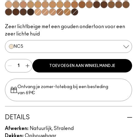
NC5​
NW5​
NC10​
NC11​
NW10​
NW11​
NC11.5​
NW13​
NC14.5​
NC15​
N12​
NC17​
NC17.5​
NC20​
NW18​
NC25​
N18​
NW20​
NC27​
NW25​
NC30​
NC35​
NC37​
NC40​
NC42​
NC44​
NW43​
NW45​
NC47​
NW50​
NW55​
NC50​
NC55​
NC58​
NC60​
NC63​
NW58​
NC65​
NW15​
NW30​
NW35​
NW40​
NC45​
NW65​
Zeer lichtbeige met een gouden ondertoon voor een
zeer lichte huid
NC5​
TOEVOEGEN AAN WINKELMANDJE
Ontvang je zomer-totebag bij een besteding
van 69€
DETAILS
Afwerken:
Natuurlijk, Stralend
Dekken:
Opbouwbaar