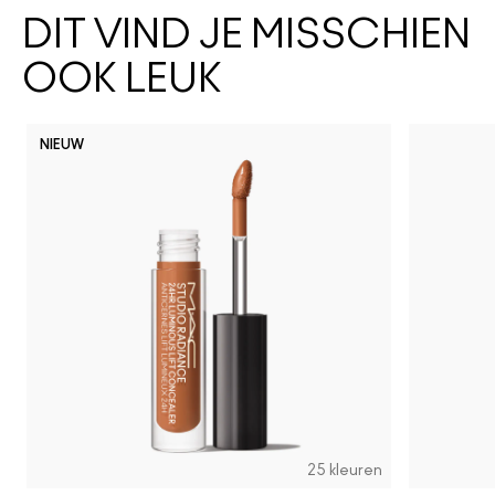
DIT VIND JE MISSCHIEN
OOK LEUK
NIEUW
NC5
NC10
NW10
N11
NC11
NC11.5
NW11
NC12
NC14.5
N12
C4
N
25 kleuren