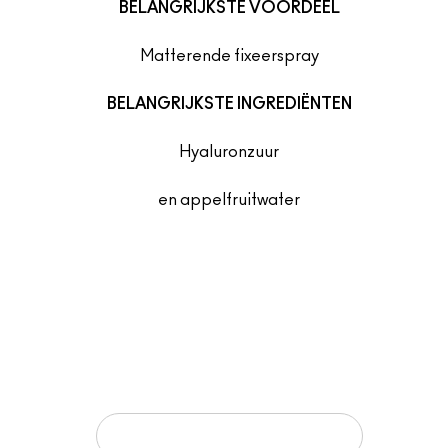
BELANGRIJKSTE VOORDEEL
Matterende fixeerspray
BELANGRIJKSTE INGREDIËNTEN
Hyaluronzuur
en appelfruitwater
MEER CLAIMS
Fixeert make-up
Controleert onmiddellijk talg en glans
Vermindert zichtbare poriën
Verfrist
TOEVOEGEN AAN JE WINKELMANDJE