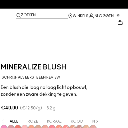
ZOEKEN
0
WINKELS
INLOGGEN
MINERALIZE BLUSH
SCHRIJF ALS EERSTE EEN REVIEW
Een blush die laag na laag licht opbouwt,
zonder een zware dekking te geven.
€40.00
€12.50
/g
3.2 g
ALLE
ROZE
KORAAL
ROOD
NEUTRAAL