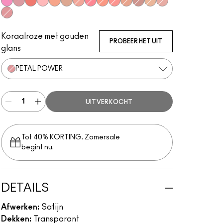
Bubbles, Please
Gentle
Flirting With Danger
Dainty
Naturally Flawless
Love Joy
Sweet Enough
Happy-Go-Rosy
Like Me, Love Me
Hey, Coral, Hey...
Humour Me
Love Thing
Warm Soul
New Romance
Petal Power
Koraalroze met gouden
PROBEER HET UIT
glans
PETAL POWER
UITVERKOCHT
Tot 40% KORTING. Zomersale
begint nu.
DETAILS
Afwerken:
Satijn
Dekken:
Transparant