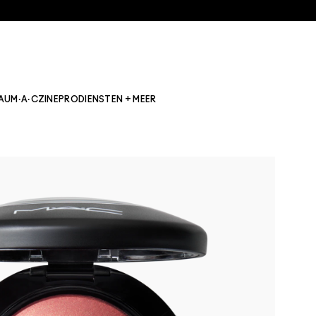
AU
M·A·CZINE
PRO
DIENSTEN + MEER