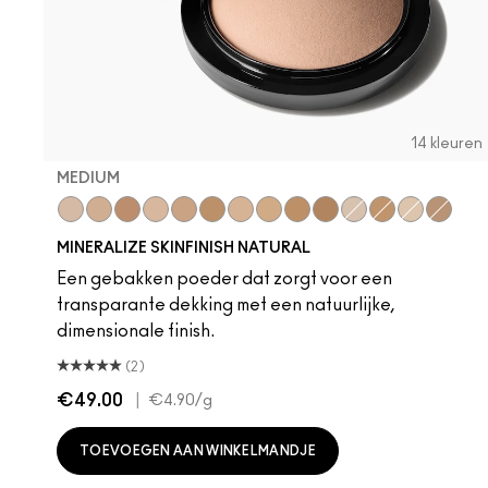
14 kleuren
MEDIUM
Medium
Medium Dark
Dark Deep
Medium Plus
Medium Deep
Give Me Sun!
Medium Golden
Medium Tan
Dark Tan
Deepest
Light
Dark
Light Plus
Dark G
MINERALIZE SKINFINISH NATURAL
Een gebakken poeder dat zorgt voor een
transparante dekking met een natuurlijke,
dimensionale finish.
(2)
€49.00
|
€4.90
/g
TOEVOEGEN AAN WINKELMANDJE