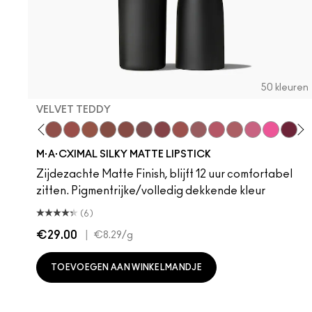
50 kleuren
VELVET TEDDY
hoto
 M·A·Cximal
oneylove
Kinda Sexy
Café Mocha
Velvet Teddy
Mull It To The Max
Taupe
Warm Teddy
Whirl
Soar
Twig Twist
Sweet Deal
Mehr
Get The Hint?
You Wouldn't Get
Lipstick Sno
Candy Yu
Fleshpo
Capti
Peac
Di
H
M·A·CXIMAL SILKY MATTE LIPSTICK
Zijdezachte Matte Finish, blijft 12 uur comfortabel
zitten. Pigmentrijke/volledig dekkende kleur
(6)
€29.00
|
€8.29
/g
TOEVOEGEN AAN WINKELMANDJE