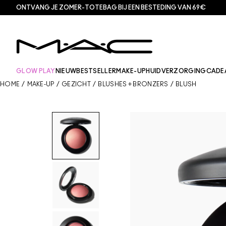
ONTVANG JE ZOMER-TOTEBAG BIJ EEN BESTEDING VAN 69€
GLOW PLAY
NIEUW
BESTSELLER
MAKE-UP
HUIDVERZORGING
CADE
HOME
/
MAKE-UP
/
GEZICHT
/
BLUSHES + BRONZERS
/
BLUSH