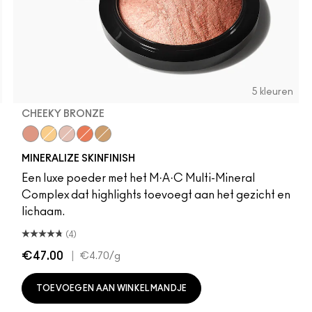
5 kleuren
CHEEKY BRONZE
olden
Cheeky Bronze
Global Glow
Soft & Gentle
Gold Deposit
Lightscapade
MINERALIZE SKINFINISH
Een luxe poeder met het M·A·C Multi-Mineral
Complex dat highlights toevoegt aan het gezicht en
lichaam.
(4)
€47.00
|
€4.70
/g
TOEVOEGEN AAN WINKELMANDJE