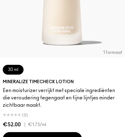
1 formaat
30 ml
MINERALIZE TIMECHECK LOTION
Een moisturizer verrijkt met speciale ingrediënten
die veroudering tegengaat en fijne lijntjes minder
zichtbaar maakt.
(0)
€52.00
|
€1.73
/ml