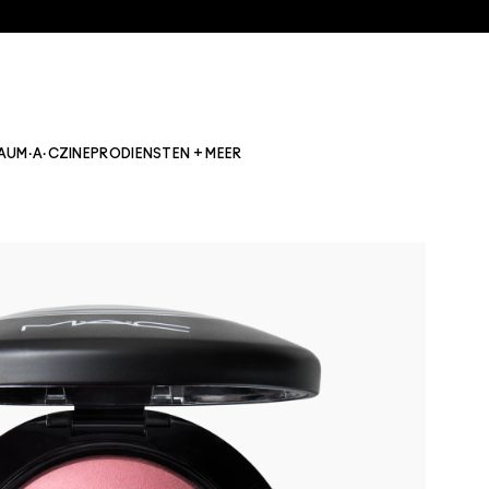
AU
M·A·CZINE
PRO
DIENSTEN + MEER