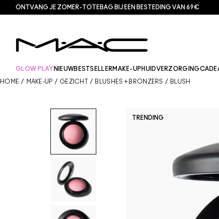
ONTVANG JE ZOMER-TOTEBAG BIJ EEN BESTEDING VAN 69€
GLOW PLAY
NIEUW
BESTSELLER
MAKE-UP
HUIDVERZORGING
CADE
HOME
/
MAKE-UP
/
GEZICHT
/
BLUSHES + BRONZERS
/
BLUSH
TRENDING