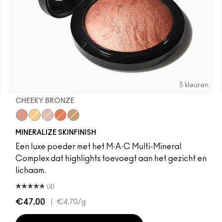
5 kleuren
CHEEKY BRONZE
olden
Cheeky Bronze
Global Glow
Soft & Gentle
Gold Deposit
Lightscapade
MINERALIZE SKINFINISH
Een luxe poeder met het M·A·C Multi-Mineral
Complex dat highlights toevoegt aan het gezicht en
lichaam.
(4)
€47.00
|
€4.70
/g