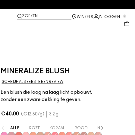
ZOEKEN
0
WINKELS
INLOGGEN
MINERALIZE BLUSH
SCHRIJF ALS EERSTE EEN REVIEW
Een blush die laag na laag licht opbouwt,
zonder een zware dekking te geven.
€40.00
€12.50
/g
3.2 g
ALLE
ROZE
KORAAL
ROOD
NEUTRAAL