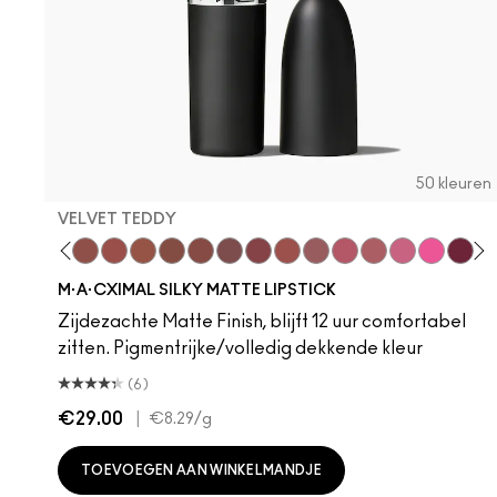
50 kleuren
VELVET TEDDY
hoto
 M·A·Cximal
oneylove
Kinda Sexy
Café Mocha
Velvet Teddy
Mull It To The Max
Taupe
Warm Teddy
Whirl
Soar
Twig Twist
Sweet Deal
Mehr
Get The Hint?
You Wouldn't Get
Lipstick Sno
Candy Yu
Fleshpo
Capti
Peac
Di
H
M·A·CXIMAL SILKY MATTE LIPSTICK
Zijdezachte Matte Finish, blijft 12 uur comfortabel
zitten. Pigmentrijke/volledig dekkende kleur
(6)
€29.00
|
€8.29
/g
TOEVOEGEN AAN WINKELMANDJE