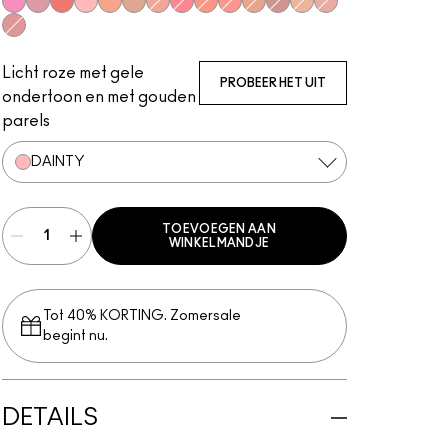
Bubbles, Please
Gentle
Flirting With Danger
Dainty
Naturally Flawless
Love Joy
Sweet Enough
Happy-Go-Rosy
Like Me, Love Me
Hey, Coral, Hey...
Humour Me
Love Thing
Warm Soul
New Romance
Petal Power
Licht roze met gele
PROBEER HET UIT
ondertoon en met gouden
parels
DAINTY
TOEVOEGEN AAN
WINKELMANDJE
Tot 40% KORTING. Zomersale
begint nu.
DETAILS