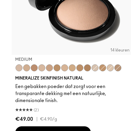
14 kleuren
MEDIUM
Medium
Medium Dark
Dark Deep
Medium Plus
Medium Deep
Give Me Sun!
Medium Golden
Medium Tan
Dark Tan
Deepest
Light
Dark
Light Plus
Dark G
MINERALIZE SKINFINISH NATURAL
Een gebakken poeder dat zorgt voor een
transparante dekking met een natuurlijke,
dimensionale finish.
(2)
€49.00
|
€4.90
/g