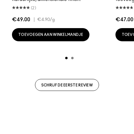
(2)
€49.00
|
€47.00
€4.90
/g
TOEVOEGEN AAN WINKELMANDJE
TOEV
SCHRIJF DE EERSTE REVIEW