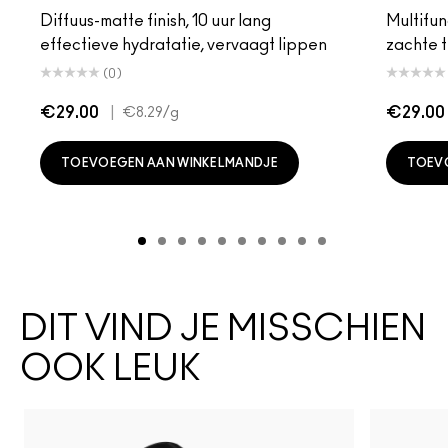
Diffuus-matte finish, 10 uur lang
Multifunc
effectieve hydratatie, vervaagt lippen
zachte t
(0)
€29.00
|
€29.00
€8.29
/g
TOEVOEGEN AAN WINKELMANDJE
TOEV
DIT VIND JE MISSCHIEN
OOK LEUK