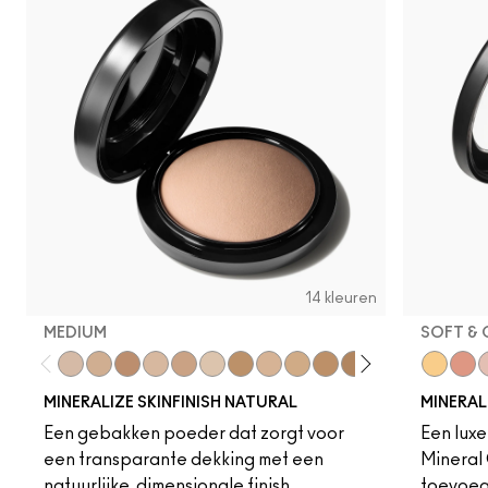
14 kleuren
MEDIUM
SOFT & 
Medium
Medium Dark
Dark Deep
Medium Plus
Medium Deep
Light Plus
Give Me Sun!
Medium Golden
Medium Tan
Dark Tan
Deepest
Light
Dark
Global 
Dark G
Chee
S
MINERALIZE SKINFINISH NATURAL
MINERALI
Een gebakken poeder dat zorgt voor
Een luxe
een transparante dekking met een
Mineral 
natuurlijke, dimensionale finish.
toevoegt