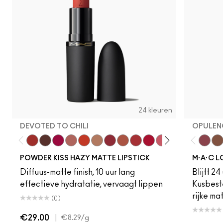
24 kleuren
DEVOTED TO CHILI
OPULEN
Devoted To Chili
Turn To The Left
Twenty-Fun
Teddy 2.0
My Best Life
Off The Market
Dubonnet Buzz
Moving On Up
Brickthrough
Ruby New
Sultriness
Ready To Ming
Stay Curio
A Littl
Opule
On 
Po
POWDER KISS HAZY MATTE LIPSTICK
M·A·C L
Diffuus-matte finish, 10 uur lang
Blijft 24
effectieve hydratatie, vervaagt lippen
Kusbest
rijke ma
(0)
€29.00
|
€8.29
/g