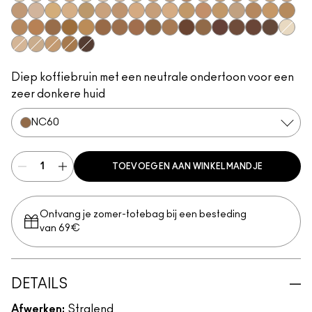
NC5
NC10
NW10
N11
NC11
NC11.5
NW11
NC12
NC14.5
N12
C4
N18
NC15
NC16
NC17.5
NC18
NW15
NW18
N32
NC20
NW20
NC25
C3.5
NW22
NW25
NC27
C4.5
NC30
NW30
NC35
NC38
NW35
NC40
NC42
NW40
NW43
NW45
NC45
NC47
NC50
NW47
NW48
NC55
NW50
NW55
NC60
NW58
NC63
NW60
NC65
NW5
NW13
NC17
NC37
NC44
NW65
Diep koffiebruin met een neutrale ondertoon voor een
zeer donkere huid
NC60
TOEVOEGEN AAN WINKELMANDJE
Ontvang je zomer-totebag bij een besteding
van 69€
DETAILS
Afwerken:
Stralend