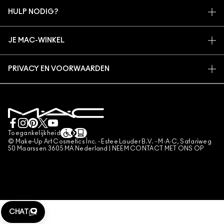
MIJN ACCOUNT
MAC VIVA GLAM
HULP NODIG?
AANMELDEN VOOR E-MAILS
BEWUSTE SCHOONHEID
VOLG MIJN BESTELLING
PROMOTIES
CARRIÈREMOGELIJKHEDEN
JE MAC-WINKEL
VEELGESTELDE VRAGEN
MAC PRO-LIDMAATSCHAP
EEN WINKEL ZOEKEN
RETOUREN EN RUILEN
DIERPROEVEN
PRIVACY EN VOORWAARDEN
MAKE-UP SERVICES
LEVERING
PRIVACYBELEID
BOEK EEN MAKE-UP SERVICE
MIJN ACCOUNT
GEBRUIKSVOORWAARDEN
LIVE CHAT
VERKOOPSVOORWAARDEN
NEEM CONTACT MET ONS OP
NAMAAKPRODUCTEN
Toegankelijkheid
CONTACTEER FABRIKANT
© Make-Up Art Cosmetics Inc. - Estee Lauder B.V. - M·A·C, Safariweg
ALGEMENE VOORWAARDEN POA
50 Maarssen 3605 MA Nederland |
NEEM CONTACT MET ONS OP
BEHEER VAN COOKIES
CHAT