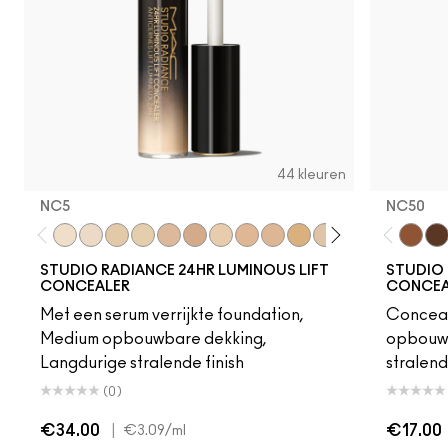
44 kleuren
NC5​
NC50
NC5​
NW5​
NC10​
NC11​
NW10​
NW11​
NC11.5​
NW13​
NC14.5​
NC15​
N12​
NC17​
NC17.5​
NC20​
NC50
NW1
NW
STUDIO RADIANCE 24HR LUMINOUS LIFT
STUDIO 
CONCEALER
CONCEAL
Met een serum verrijkte foundation,
Conceal
Medium opbouwbare dekking,
opbouwb
Langdurige stralende finish
stralend
(0)
€34.00
|
€17.00
€3.09
/ml