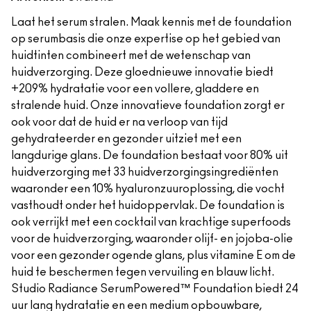
Laat het serum stralen. Maak kennis met de foundation
op serumbasis die onze expertise op het gebied van
huidtinten combineert met de wetenschap van
huidverzorging. Deze gloednieuwe innovatie biedt
+209% hydratatie voor een vollere, gladdere en
stralende huid. Onze innovatieve foundation zorgt er
ook voor dat de huid er na verloop van tijd
gehydrateerder en gezonder uitziet met een
langdurige glans. De foundation bestaat voor 80% uit
huidverzorging met 33 huidverzorgingsingrediënten
waaronder een 10% hyaluronzuuroplossing, die vocht
vasthoudt onder het huidoppervlak. De foundation is
ook verrijkt met een cocktail van krachtige superfoods
voor de huidverzorging, waaronder olijf- en jojoba-olie
voor een gezonder ogende glans, plus vitamine E om de
huid te beschermen tegen vervuiling en blauw licht.
Studio Radiance SerumPowered™ Foundation biedt 24
uur lang hydratatie en een medium opbouwbare,