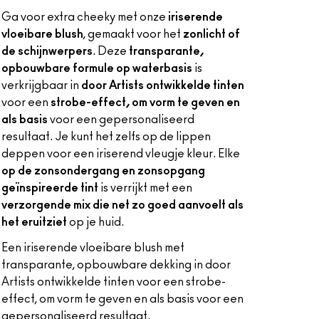
Ga voor extra cheeky met onze
iriserende
vloeibare blush
, gemaakt voor het
zonlicht of
de schijnwerpers
. Deze
transparante,
opbouwbare formule op waterbasis
is
verkrijgbaar in
door Artists ontwikkelde tinten
voor een
strobe-effect, om vorm te geven en
als basis
voor een gepersonaliseerd
resultaat. Je kunt het zelfs op de lippen
deppen voor een iriserend vleugje kleur. Elke
op de zonsondergang en zonsopgang
geïnspireerde tint
is verrijkt met een
verzorgende mix die net zo goed aanvoelt als
het eruitziet
op je huid.
Een iriserende vloeibare blush met
transparante, opbouwbare dekking in door
Artists ontwikkelde tinten voor een strobe-
effect, om vorm te geven en als basis voor een
gepersonaliseerd resultaat.