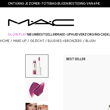
ONTVANG JE ZOMER-TOTEBAG BIJ EEN BESTEDING VAN 69€
GLOW PLAY
NIEUW
BESTSELLER
MAKE-UP
HUIDVERZORGING
CADE
HOME
/
MAKE-UP
/
GEZICHT
/
BLUSHES + BRONZERS
/
BLUSH
BEST SELLER