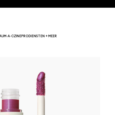
AU
M·A·CZINE
PRO
DIENSTEN + MEER