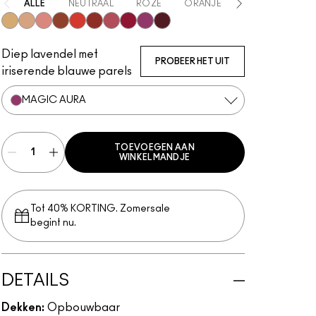
ALLE
NEUTRAAL
ROZE
ORANJE
ROOD
PAA
Lightning
Starlite
Ice Gleam
Lavalite
Apricot Jelly
Unsweetened
Nitelite
Good Vibes
Magic Aura
Plummy Bare
Diep lavendel met
PROBEER HET UIT
iriserende blauwe parels
MAGIC AURA
TOEVOEGEN AAN
WINKELMANDJE
Tot 40% KORTING. Zomersale
begint nu.
DETAILS
Dekken:
Opbouwbaar