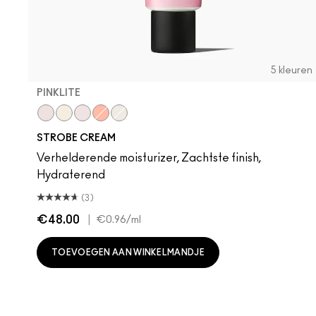
5 kleuren
PINKLITE
Pinklite
Goldlite
Uvlite
Peachlite
Bronzelite
STROBE CREAM
Verhelderende moisturizer, Zachtste finish,
Hydraterend
(3)
€48.00
|
€0.96
/ml
TOEVOEGEN AAN WINKELMANDJE