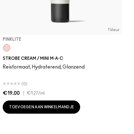
1 kleur
PINKLITE
Pinklite
STROBE CREAM / MINI M·A·C
Reisformaat, Hydraterend, Glanzend
(0)
€19.00
|
€
€1.27
/ml
TOEVOEGEN AAN WINKELMANDJE