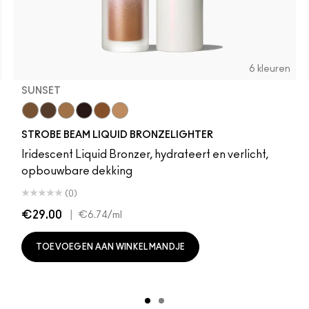
6 kleuren
SUNSET
Sunset
Daylite
Flashlite
Sunbeam
Warmlite
Sunlite
STROBE BEAM LIQUID BRONZELIGHTER
Iridescent Liquid Bronzer, hydrateert en verlicht,
opbouwbare dekking
(0)
€29.00
|
€6.74
/ml
TOEVOEGEN AAN WINKELMANDJE