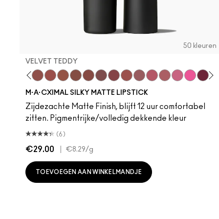
50 kleuren
VELVET TEDDY
 Teddy
are M·A·Cximal
Honeylove
Kinda Sexy
Velvet Teddy
Mull It To The Max
Taupe
Warm Teddy
Whirl
Soar
Twig Twist
Sweet Deal
Mehr
Get The Hint?
You Wouldn't Get
Lipstick Sno
Candy Yu
Fleshpo
Capti
Peac
Di
H
M·A·CXIMAL SILKY MATTE LIPSTICK
Zijdezachte Matte Finish, blijft 12 uur comfortabel
zitten. Pigmentrijke/volledig dekkende kleur
(6)
€29.00
|
€8.29
/g
TOEVOEGEN AAN WINKELMANDJE