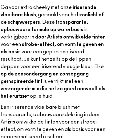
Ga voor extra cheeky met onze
iriserende
vloeibare blush
, gemaakt voor het
zonlicht of
de schijnwerpers
. Deze
transparante,
opbouwbare formule op waterbasis
is
verkrijgbaar in
door Artists ontwikkelde tinten
voor een
strobe-effect, om vorm te geven en
als basis
voor een gepersonaliseerd
resultaat. Je kunt het zelfs op de lippen
deppen voor een iriserend vleugje kleur. Elke
op de zonsondergang en zonsopgang
geïnspireerde tint
is verrijkt met een
verzorgende mix die net zo goed aanvoelt als
het eruitziet
op je huid.
Een iriserende vloeibare blush met
transparante, opbouwbare dekking in door
Artists ontwikkelde tinten voor een strobe-
effect, om vorm te geven en als basis voor een
gepersonaliseerd resultaat.