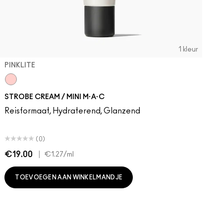
1 kleur
PINKLITE
Pinklite
STROBE CREAM / MINI M·A·C
Reisformaat, Hydraterend, Glanzend
(0)
€19.00
|
€
€1.27
/ml
TOEVOEGEN AAN WINKELMANDJE