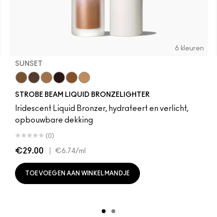
6 kleuren
SUNSET
Sunset
Daylite
Flashlite
Sunbeam
Warmlite
Sunlite
STROBE BEAM LIQUID BRONZELIGHTER
Iridescent Liquid Bronzer, hydrateert en verlicht,
opbouwbare dekking
(0)
€29.00
|
€6.74
/ml
TOEVOEGEN AAN WINKELMANDJE