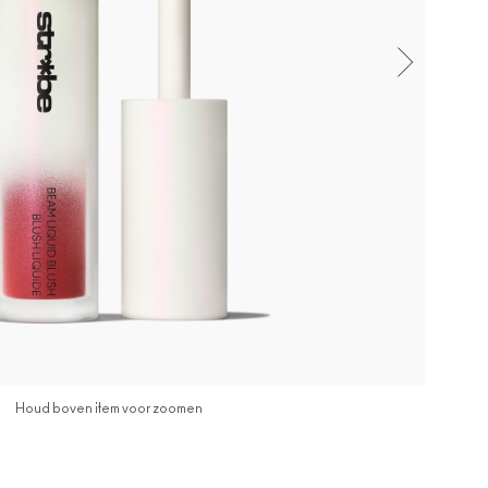
Houd boven item voor zoomen