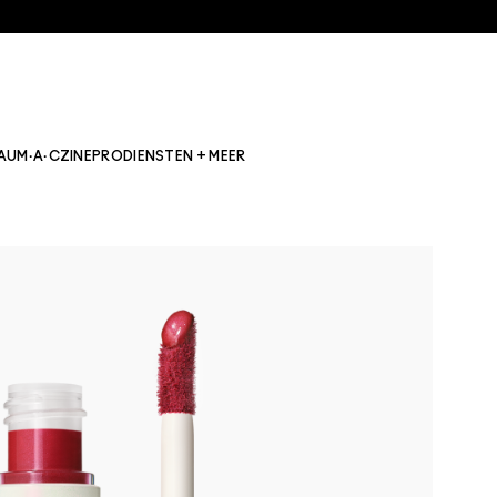
AU
M·A·CZINE
PRO
DIENSTEN + MEER