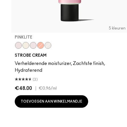
5 kleuren
PINKLITE
Pinklite
Goldlite
Uvlite
Peachlite
Bronzelite
STROBE CREAM
Verhelderende moisturizer, Zachtste finish,
Hydraterend
(3)
€48.00
|
€0.96
/ml
TOEVOEGEN AAN WINKELMANDJE