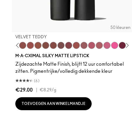
50 kleuren
VELVET TEDDY
hoto
 M·A·Cximal
oneylove
Kinda Sexy
Café Mocha
Velvet Teddy
Mull It To The Max
Taupe
Warm Teddy
Whirl
Soar
Twig Twist
Sweet Deal
Mehr
Get The Hint?
You Wouldn't Get
Lipstick Sno
Candy Yu
Fleshpo
Capti
Peac
Di
H
M·A·CXIMAL SILKY MATTE LIPSTICK
Zijdezachte Matte Finish, blijft 12 uur comfortabel
zitten. Pigmentrijke/volledig dekkende kleur
(6)
€29.00
|
€8.29
/g
TOEVOEGEN AAN WINKELMANDJE