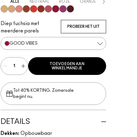
ALLE
NEUTRAAL
ROZE
ORANJE
ROOD
PAA
Lightning
Starlite
Ice Gleam
Lavalite
Apricot Jelly
Unsweetened
Nitelite
Good Vibes
Magic Aura
Plummy Bare
Diep fuchsia met
PROBEER HET UIT
meerdere parels
GOOD VIBES
TOEVOEGEN AAN
WINKELMANDJE
Tot 40% KORTING. Zomersale
begint nu.
DETAILS
Dekken:
Opbouwbaar