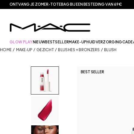
ONTVANG JE ZOMER-TOTEBAG BIJ EEN BESTEDING VAN 69€
GLOW PLAY
NIEUW
BESTSELLER
MAKE-UP
HUIDVERZORGING
CADE
HOME
/
MAKE-UP
/
GEZICHT
/
BLUSHES + BRONZERS
/
BLUSH
BEST SELLER