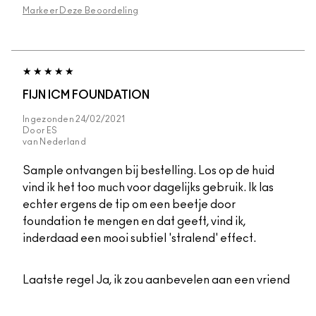
Markeer Deze Beoordeling
FIJN ICM FOUNDATION
Ingezonden
24/02/2021
Door
ES
van
Nederland
Sample ontvangen bij bestelling. Los op de huid
vind ik het too much voor dagelijks gebruik. Ik las
echter ergens de tip om een beetje door
foundation te mengen en dat geeft, vind ik,
inderdaad een mooi subtiel 'stralend' effect.
Laatste regel
Ja, ik zou aanbevelen aan een vriend