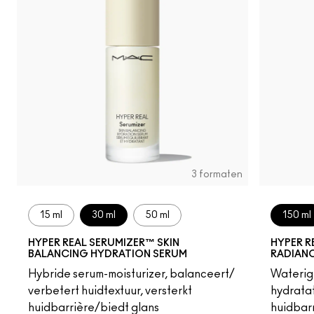
3 formaten
15 ml
30 ml
50 ml
150 ml
HYPER REAL SERUMIZER™ SKIN
HYPER R
BALANCING HYDRATION SERUM
RADIAN
Hybride serum-moisturizer, balanceert/
Waterige
verbetert huidtextuur, versterkt
hydratat
huidbarrière/biedt glans
huidbar