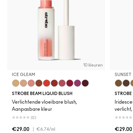
10 kleuren
ICE GLEAM
SUNSET
Lightning
Starlite
Ice Gleam
Lavalite
Apricot Jelly
Unsweetened
Nitelite
Good Vibes
Magic Aura
Plummy Bare
Sunset
Dayl
F
STROBE BEAM LIQUID BLUSH
STROBE 
Verlichtende vloeibare blush,
Iridesce
Aanpasbare kleur
verlich
(0)
€29.00
|
€29.00
€6.74
/ml