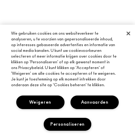
We gebruiken cookies om ons websiteverkeer te
analyseren, u te voorzien van gepersonaliseerde inhoud,
op interesses gebaseerde advertenties en informatie van
social media kanalen. U kunt uw cookievoorkeuren
selecteren of meer informatie krijgen over cookies door te
klikken op 'Personaliseren' of op elk gewenst moment in
ons Privacybeleid. U kunt klikken op 'Accepteren' of
'Weigeren' om alle cookies te accepteren of te weigeren.
Je kunt je toestemming op elk moment intrekken door
onderaan deze site op ‘Cookies beheren’ te klikken.
Weigeren
Aanvaarden
OVER MAC
ONS VERHAAL
ONLINE SHOPPEN
Personaliseren
ARTISTIEK
MIJN ACCOUNT
MAC VIVA GLAM