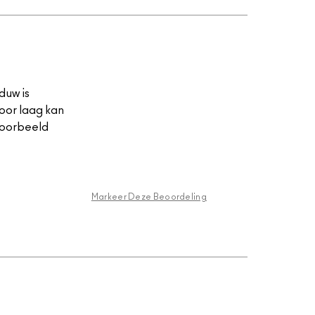
duw is
voor laag kan
voorbeeld
Markeer Deze Beoordeling