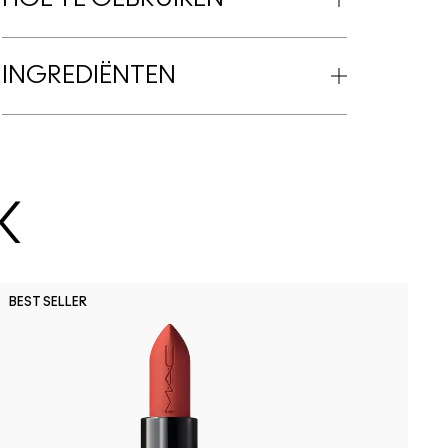
INGREDIËNTEN
K
O
BEST SELLER
M
B
C