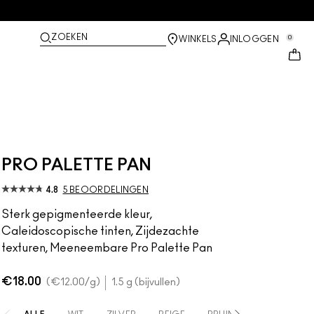
ZOEKEN
0
WINKELS
INLOGGEN
PRO PALETTE PAN
4.8
5 BEOORDELINGEN
Sterk gepigmenteerde kleur,
Caleidoscopische tinten, Zijdezachte
texturen, Meeneembare Pro Palette Pan
€18.00
€12.00
/g
1.5 g (bijvullen)