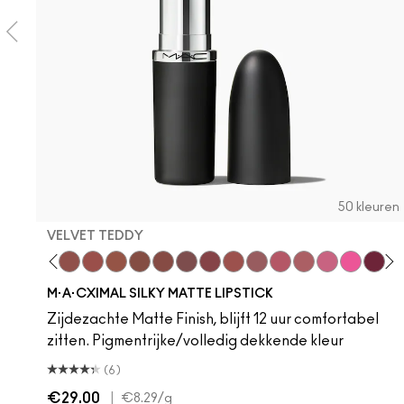
50 kleuren
VELVET TEDDY
 Teddy
are M·A·Cximal
Honeylove
Kinda Sexy
Velvet Teddy
Mull It To The Max
Taupe
Warm Teddy
Whirl
Soar
Twig Twist
Sweet Deal
Mehr
Get The Hint?
You Wouldn't Get
Lipstick Sno
Candy Yu
Fleshpo
Capti
Peac
Di
H
M·A·CXIMAL SILKY MATTE LIPSTICK
Zijdezachte Matte Finish, blijft 12 uur comfortabel
zitten. Pigmentrijke/volledig dekkende kleur
(6)
€29.00
|
€8.29
/g