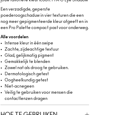
jouw favoriete kleur icoon: M∙A∙C Eye Shadow
Een verzadigde, geperste
poederoogschaduw in vier texturen die een
nog meer gepigmenteerde kleur afgeeft en in
een Pro Palette compact past voor onderweg.
Alle voordelen
Intense kleur in één swipe
Zachte, zijdeachtige textuur
Glad, gelijkmatig pigment
Gemakkelijk te blenden
Zowel nat als droog te gebruiken.
Dermatologisch getest
Oogheelkundig getest
Niet-acnegeen
Veilig te gebruiken voor mensen die
contactlenzen dragen
HOE TE GEBRUIKEN