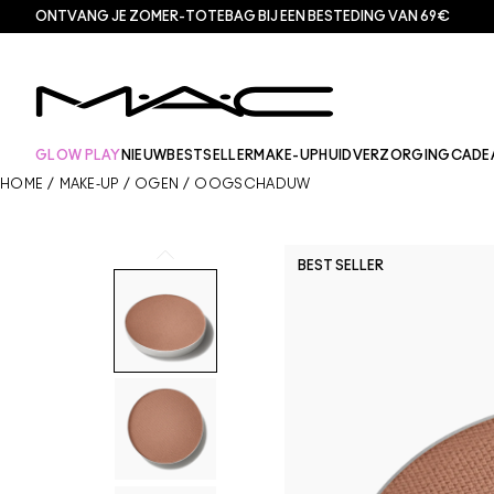
ONTVANG JE ZOMER-TOTEBAG BIJ EEN BESTEDING VAN 69€
GLOW PLAY
NIEUW
BESTSELLER
MAKE-UP
HUIDVERZORGING
CADE
HOME
/
MAKE-UP
/
OGEN
/
OOGSCHADUW
BEST SELLER