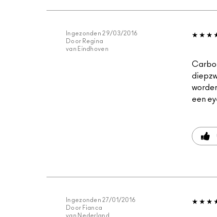
Ingezonden
29/03/2016
Door
Regina
van
Eindhoven
Carbon
diepzwa
worden
een ey
Ingezonden
27/01/2016
Door
Fianca
van
Nederland