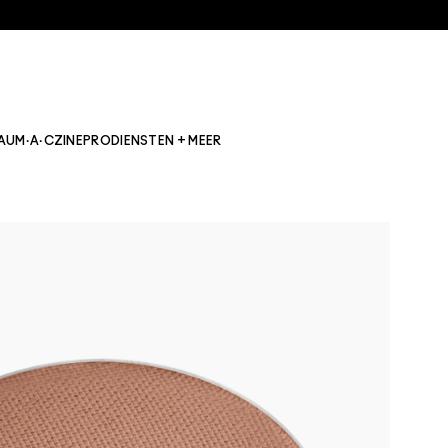
AU
M·A·CZINE
PRO
DIENSTEN + MEER