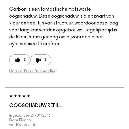
Carbon is een fantastische matzwarte
oogschaduw. Deze oogschaduw is diepzwart van
kleur en heel fijn van structuur, waardoor deze laag
voor laag kan worden opgebouwd. Tegelijkertijd is
de kleur intens genoeg om bijvoorbeeld een
eyeliner mee te creëren.
0
0
Markeer Deze Beoordeling
OOGSCHADUW REFILL
Ingezonden
27/01/2016
Door
Fianca
van
Nederland