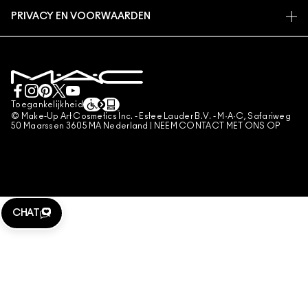
EEN WINKEL ZOEKEN
RETOUREN EN RUILEN
DIERPROEVEN
PRIVACY EN VOORWAARDEN
MAKE-UP SERVICES
LEVERING
PRIVACYBELEID
BOEK EEN MAKE-UP SERVICE
MIJN ACCOUNT
GEBRUIKSVOORWAARDEN
LIVE CHAT
VERKOOPSVOORWAARDEN
NEEM CONTACT MET ONS OP
NAMAAKPRODUCTEN
Toegankelijkheid
CONTACTEER FABRIKANT
© Make-Up Art Cosmetics Inc. - Estee Lauder B.V. - M·A·C, Safariweg
ALGEMENE VOORWAARDEN POA
50 Maarssen 3605 MA Nederland |
NEEM CONTACT MET ONS OP
BEHEER VAN COOKIES
CHAT