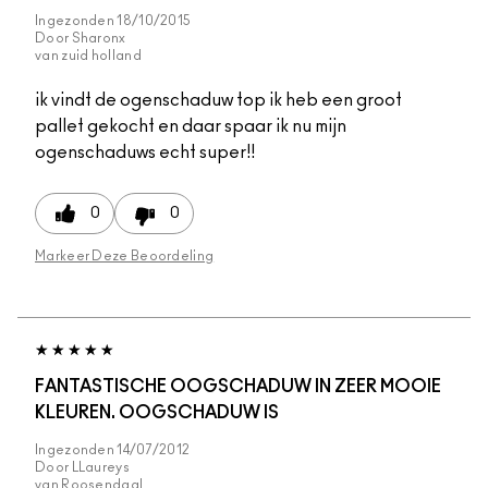
Ingezonden
18/10/2015
Door
Sharonx
van
zuid holland
ik vindt de ogenschaduw top ik heb een groot
pallet gekocht en daar spaar ik nu mijn
ogenschaduws echt super!!
0
0
Markeer Deze Beoordeling
FANTASTISCHE OOGSCHADUW IN ZEER MOOIE
KLEUREN. OOGSCHADUW IS
Ingezonden
14/07/2012
Door
LLaureys
van
Roosendaal