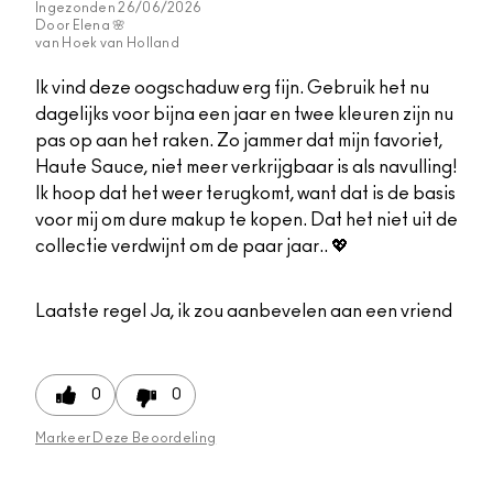
Ingezonden
26/06/2026
Door
Elena 🌸
van
Hoek van Holland
Ik vind deze oogschaduw erg fijn. Gebruik het nu
dagelijks voor bijna een jaar en twee kleuren zijn nu
pas op aan het raken. Zo jammer dat mijn favoriet,
Haute Sauce, niet meer verkrijgbaar is als navulling!
Ik hoop dat het weer terugkomt, want dat is de basis
voor mij om dure makup te kopen. Dat het niet uit de
collectie verdwijnt om de paar jaar.. 💖
Laatste regel
Ja, ik zou aanbevelen aan een vriend
0
0
Markeer Deze Beoordeling