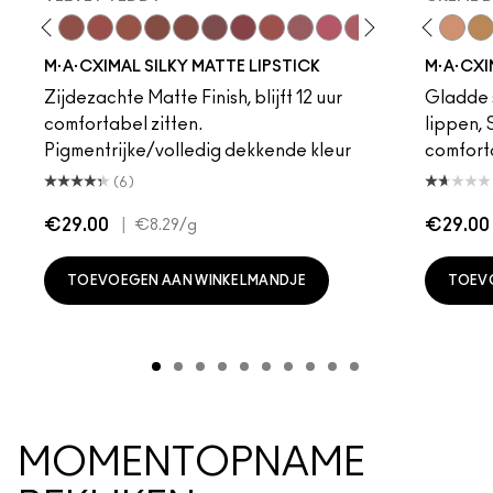
eddy
e M·A·Cximal
Honeylove
Kinda Sexy
Velvet Teddy
Mull It To The Max
Taupe
Warm Teddy
Whirl
Soar
Twig Twist
Sweet Deal
Mehr
Get The Hint?
Fleshpot
You Wouldn't Get I
Peachstock
Lipstick Snob
HodgePodge
Candy Yum
Stone
Captiv
Creme
Div
Cal
M·A·CXIMAL SILKY MATTE LIPSTICK
M·A·CXI
Zijdezachte Matte Finish, blijft 12 uur
Gladde s
comfortabel zitten.
lippen,
Pigmentrijke/volledig dekkende kleur
comfort
(6)
€29.00
|
€29.00
€8.29
/g
TOEVOEGEN AAN WINKELMANDJE
TOEV
MOMENTOPNAME