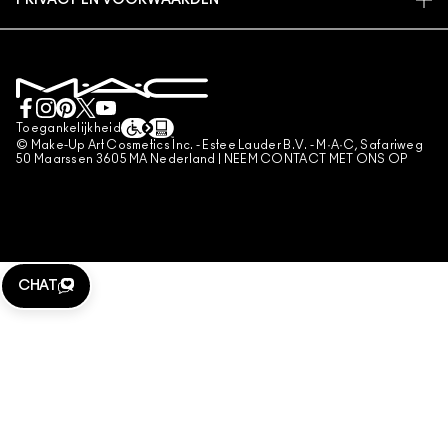
PRIVACY EN VOORWAARDEN
MAKE-UP SERVICES
LEVERING
PRIVACYBELEID
BOEK EEN MAKE-UP SERVICE
MIJN ACCOUNT
GEBRUIKSVOORWAARDEN
LIVE CHAT
VERKOOPSVOORWAARDEN
NEEM CONTACT MET ONS OP
NAMAAKPRODUCTEN
Toegankelijkheid
CONTACTEER FABRIKANT
© Make-Up Art Cosmetics Inc. - Estee Lauder B.V. - M·A·C, Safariweg
ALGEMENE VOORWAARDEN POA
50 Maarssen 3605 MA Nederland |
NEEM CONTACT MET ONS OP
BEHEER VAN COOKIES
CHAT