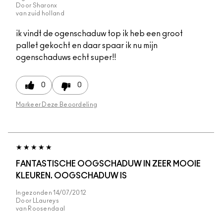
Door
Sharonx
van
zuid holland
ik vindt de ogenschaduw top ik heb een groot
pallet gekocht en daar spaar ik nu mijn
ogenschaduws echt super!!
0
0
Markeer Deze Beoordeling
FANTASTISCHE OOGSCHADUW IN ZEER MOOIE
KLEUREN. OOGSCHADUW IS
Ingezonden
14/07/2012
Door
LLaureys
van
Roosendaal