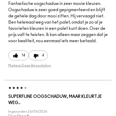
Fantastische oogschaduw in zeer mooie kleuren.
Oogschaduw is zeer goed gepigmenteerd en blijft
de gehele dag door mooi zitten. Hij vervaagd niet.
Ben helemaal weg van het palet, omdat je zo al je
favorieten kleuren in een palet kunt doen. Over de
prijs valt te twisten. Ik kan alleen maar zeggen dat je
voor kwaliteit, nou eenmaal iets meer betaald.
14
4
Markeer Deze Beoordeling
SUPERFIJNE OOGSCHADUW, MAAR KLEURTJE
WEG..
Ingezonden
26/06/2026
Door
Elena 🌸