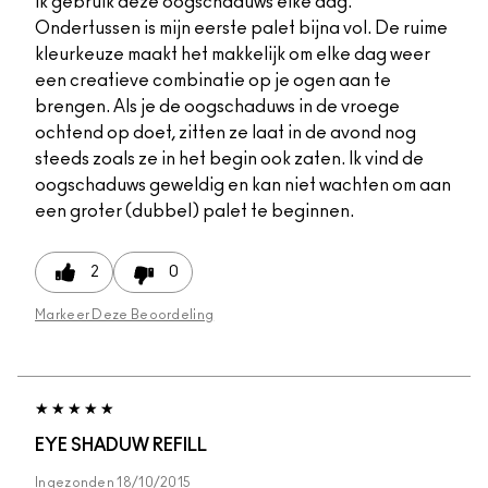
Ik gebruik deze oogschaduws elke dag.
Ondertussen is mijn eerste palet bijna vol. De ruime
kleurkeuze maakt het makkelijk om elke dag weer
een creatieve combinatie op je ogen aan te
brengen. Als je de oogschaduws in de vroege
ochtend op doet, zitten ze laat in de avond nog
steeds zoals ze in het begin ook zaten. Ik vind de
oogschaduws geweldig en kan niet wachten om aan
een groter (dubbel) palet te beginnen.
2
0
Markeer Deze Beoordeling
EYE SHADUW REFILL
Ingezonden
18/10/2015