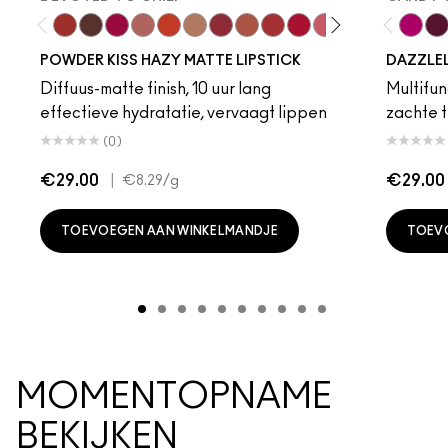
Devoted To Chili
Turn To The Left
Twenty-Fun
Teddy 2.0
My Best Life
Off The Market
Dubonnet Buzz
Moving On Up
Brickthrough
Ruby New
Sultriness
Ready To Ming
Stay Curio
A Littl
Candy
On 
Gr
POWDER KISS HAZY MATTE LIPSTICK
DAZZLE
Diffuus-matte finish, 10 uur lang
Multifunc
effectieve hydratatie, vervaagt lippen
zachte t
(0)
€29.00
|
€29.00
€8.29
/g
TOEVOEGEN AAN WINKELMANDJE
TOEV
MOMENTOPNAME
BEKIJKEN