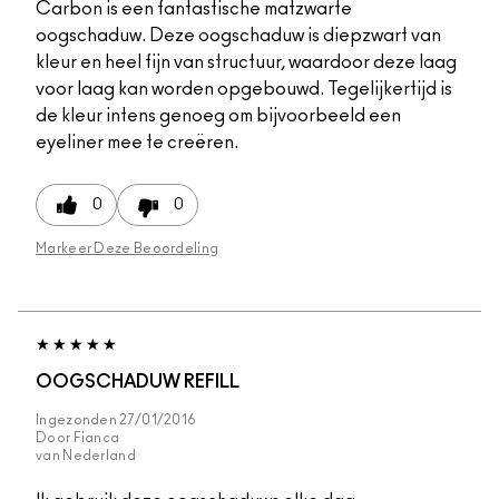
Carbon is een fantastische matzwarte
oogschaduw. Deze oogschaduw is diepzwart van
kleur en heel fijn van structuur, waardoor deze laag
voor laag kan worden opgebouwd. Tegelijkertijd is
de kleur intens genoeg om bijvoorbeeld een
eyeliner mee te creëren.
0
0
Markeer Deze Beoordeling
OOGSCHADUW REFILL
Ingezonden
27/01/2016
Door
Fianca
van
Nederland