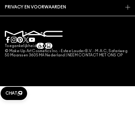
EEN WINKEL ZOEKEN
RETOUREN EN RUILEN
DIERPROEVEN
PRIVACY EN VOORWAARDEN
MAKE-UP SERVICES
LEVERING
PRIVACYBELEID
BOEK EEN MAKE-UP SERVICE
MIJN ACCOUNT
GEBRUIKSVOORWAARDEN
LIVE CHAT
VERKOOPSVOORWAARDEN
NEEM CONTACT MET ONS OP
NAMAAKPRODUCTEN
Toegankelijkheid
CONTACTEER FABRIKANT
© Make-Up Art Cosmetics Inc. - Estee Lauder B.V. - M·A·C, Safariweg
ALGEMENE VOORWAARDEN POA
50 Maarssen 3605 MA Nederland |
NEEM CONTACT MET ONS OP
BEHEER VAN COOKIES
CHAT