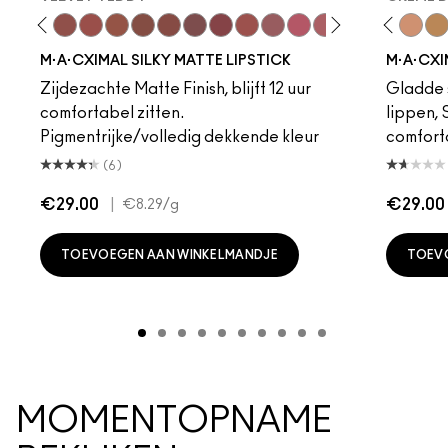
to
·A·Cximal
eylove
Kinda Sexy
Café Mocha
Velvet Teddy
Mull It To The Max
Taupe
Warm Teddy
Whirl
Soar
Twig Twist
Sweet Deal
Mehr
Get The Hint?
Fleshpot
You Wouldn't Get I
Peachstock
Lipstick Snob
HodgePodge
Candy Yum
Stone
Captiv
Creme
Div
Cal
M·A·CXIMAL SILKY MATTE LIPSTICK
M·A·CXI
Zijdezachte Matte Finish, blijft 12 uur
Gladde s
comfortabel zitten.
lippen,
Pigmentrijke/volledig dekkende kleur
comfort
(6)
€29.00
|
€29.00
€8.29
/g
TOEVOEGEN AAN WINKELMANDJE
TOEV
MOMENTOPNAME