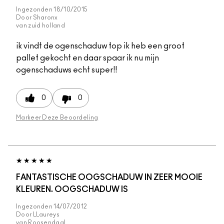
Ingezonden
18/10/2015
Door
Sharonx
van
zuid holland
ik vindt de ogenschaduw top ik heb een groot
pallet gekocht en daar spaar ik nu mijn
ogenschaduws echt super!!
0
0
Markeer Deze Beoordeling
FANTASTISCHE OOGSCHADUW IN ZEER MOOIE
KLEUREN. OOGSCHADUW IS
Ingezonden
14/07/2012
Door
LLaureys
van
Roosendaal