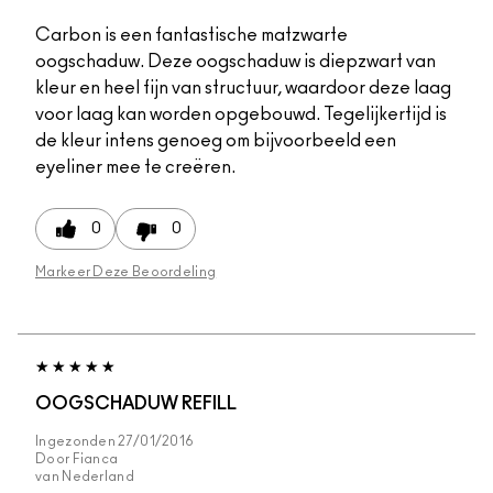
Carbon is een fantastische matzwarte
oogschaduw. Deze oogschaduw is diepzwart van
kleur en heel fijn van structuur, waardoor deze laag
voor laag kan worden opgebouwd. Tegelijkertijd is
de kleur intens genoeg om bijvoorbeeld een
eyeliner mee te creëren.
0
0
Markeer Deze Beoordeling
OOGSCHADUW REFILL
Ingezonden
27/01/2016
Door
Fianca
van
Nederland