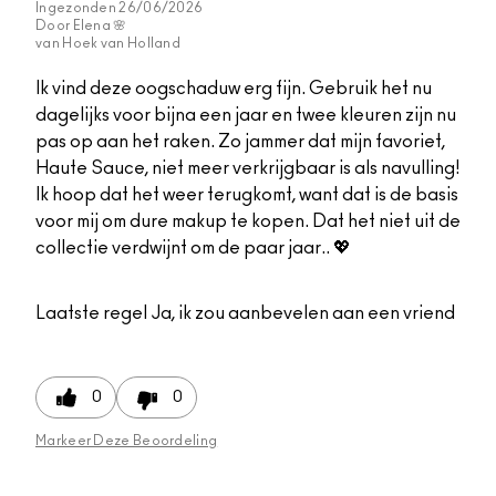
Ingezonden
26/06/2026
Door
Elena 🌸
van
Hoek van Holland
Ik vind deze oogschaduw erg fijn. Gebruik het nu
dagelijks voor bijna een jaar en twee kleuren zijn nu
pas op aan het raken. Zo jammer dat mijn favoriet,
Haute Sauce, niet meer verkrijgbaar is als navulling!
Ik hoop dat het weer terugkomt, want dat is de basis
voor mij om dure makup te kopen. Dat het niet uit de
collectie verdwijnt om de paar jaar.. 💖
Laatste regel
Ja, ik zou aanbevelen aan een vriend
0
0
Markeer Deze Beoordeling