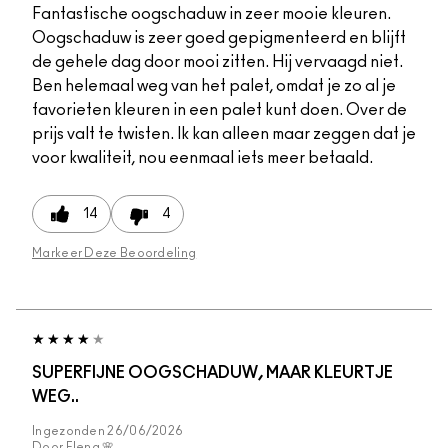
Fantastische oogschaduw in zeer mooie kleuren.
Oogschaduw is zeer goed gepigmenteerd en blijft
de gehele dag door mooi zitten. Hij vervaagd niet.
Ben helemaal weg van het palet, omdat je zo al je
favorieten kleuren in een palet kunt doen. Over de
prijs valt te twisten. Ik kan alleen maar zeggen dat je
voor kwaliteit, nou eenmaal iets meer betaald.
14
4
Markeer Deze Beoordeling
SUPERFIJNE OOGSCHADUW, MAAR KLEURTJE
WEG..
Ingezonden
26/06/2026
Door
Elena 🌸