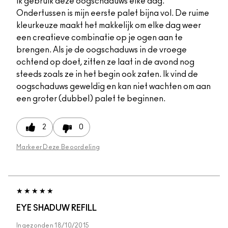
Ik gebruik deze oogschaduws elke dag.
Ondertussen is mijn eerste palet bijna vol. De ruime
kleurkeuze maakt het makkelijk om elke dag weer
een creatieve combinatie op je ogen aan te
brengen. Als je de oogschaduws in de vroege
ochtend op doet, zitten ze laat in de avond nog
steeds zoals ze in het begin ook zaten. Ik vind de
oogschaduws geweldig en kan niet wachten om aan
een groter (dubbel) palet te beginnen.
2
0
Markeer Deze Beoordeling
EYE SHADUW REFILL
Ingezonden
18/10/2015