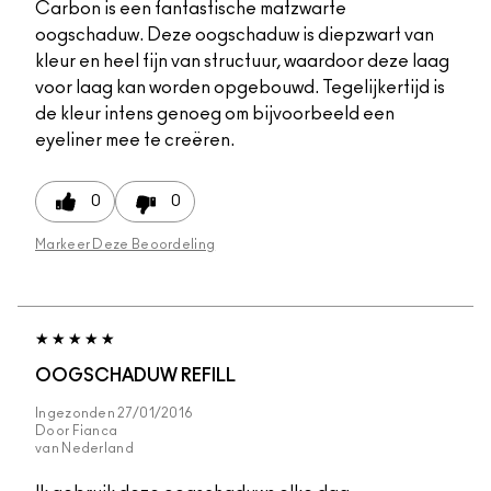
Carbon is een fantastische matzwarte
oogschaduw. Deze oogschaduw is diepzwart van
kleur en heel fijn van structuur, waardoor deze laag
voor laag kan worden opgebouwd. Tegelijkertijd is
de kleur intens genoeg om bijvoorbeeld een
eyeliner mee te creëren.
0
0
Markeer Deze Beoordeling
OOGSCHADUW REFILL
Ingezonden
27/01/2016
Door
Fianca
van
Nederland