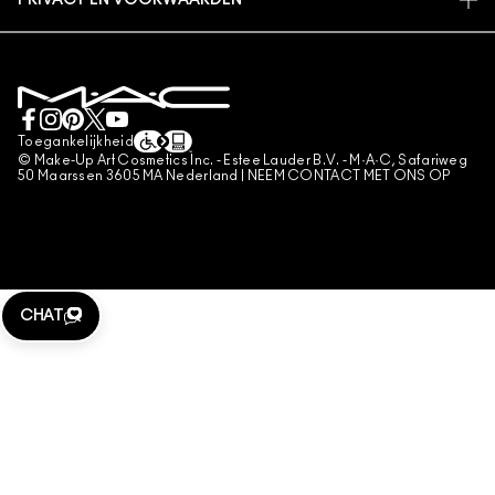
PRIVACY EN VOORWAARDEN
MAKE-UP SERVICES
LEVERING
PRIVACYBELEID
BOEK EEN MAKE-UP SERVICE
MIJN ACCOUNT
GEBRUIKSVOORWAARDEN
LIVE CHAT
VERKOOPSVOORWAARDEN
NEEM CONTACT MET ONS OP
NAMAAKPRODUCTEN
Toegankelijkheid
CONTACTEER FABRIKANT
© Make-Up Art Cosmetics Inc. - Estee Lauder B.V. - M·A·C, Safariweg
ALGEMENE VOORWAARDEN POA
50 Maarssen 3605 MA Nederland |
NEEM CONTACT MET ONS OP
BEHEER VAN COOKIES
CHAT