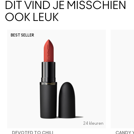
DIT VIND JE MISSCHIEN
OOK LEUK
BEST SELLER
Spice It Up
Syrup
Sunny Van
Can't
Si
24 kleuren
DEVOTED TO CHILI
CANDY 