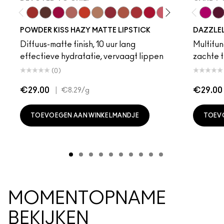
Devoted To Chili
Turn To The Left
Twenty-Fun
Teddy 2.0
My Best Life
Off The Market
Dubonnet Buzz
Moving On Up
Brickthrough
Ruby New
Sultriness
Ready To Ming
Stay Curio
A Littl
Candy
On 
Gr
POWDER KISS HAZY MATTE LIPSTICK
DAZZLE
Diffuus-matte finish, 10 uur lang
Multifunc
effectieve hydratatie, vervaagt lippen
zachte t
(0)
€29.00
|
€29.00
€8.29
/g
TOEVOEGEN AAN WINKELMANDJE
TOEV
MOMENTOPNAME
BEKIJKEN