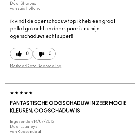
Door
Sharonx
van
zuid holland
ik vindt de ogenschaduw top ik heb een groot
pallet gekocht en daar spaar ik nu mijn
ogenschaduws echt super!!
0
0
Markeer Deze Beoordeling
FANTASTISCHE OOGSCHADUW IN ZEER MOOIE
KLEUREN. OOGSCHADUW IS
Ingezonden
14/07/2012
Door
LLaureys
van
Roosendaal