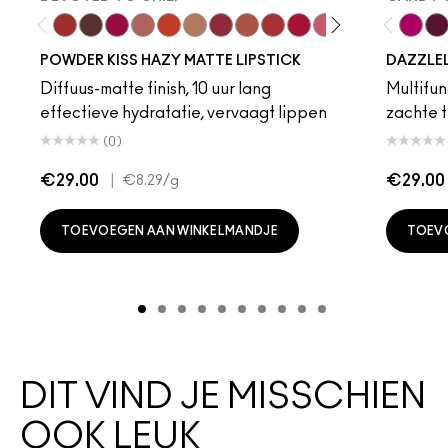
Devoted To Chili
Turn To The Left
Twenty-Fun
Teddy 2.0
My Best Life
Off The Market
Dubonnet Buzz
Moving On Up
Brickthrough
Ruby New
Sultriness
Ready To Ming
Stay Curio
A Littl
Candy
On 
Gr
POWDER KISS HAZY MATTE LIPSTICK
DAZZLE
Diffuus-matte finish, 10 uur lang
Multifunc
effectieve hydratatie, vervaagt lippen
zachte t
(0)
€29.00
|
€29.00
€8.29
/g
TOEVOEGEN AAN WINKELMANDJE
TOEV
DIT VIND JE MISSCHIEN
OOK LEUK