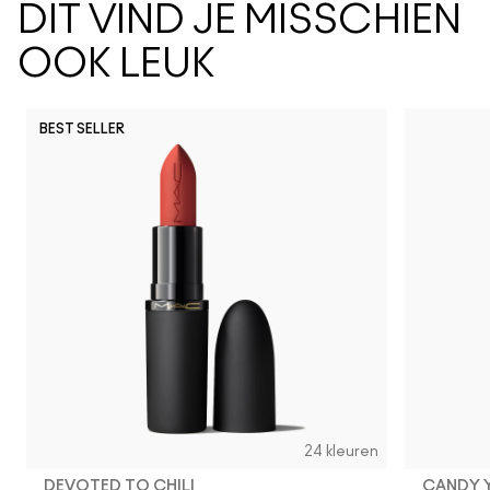
DIT VIND JE MISSCHIEN
OOK LEUK
BEST SELLER
PDA
Spice It 
Can't
Lo
24 kleuren
DEVOTED TO CHILI
CANDY 