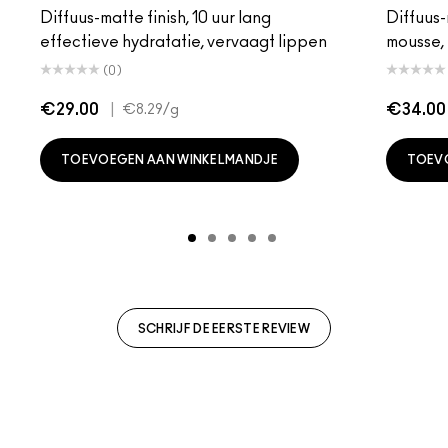
Diffuus-matte finish, 10 uur lang
Diffuus-
effectieve hydratatie, vervaagt lippen
mousse, 
(0)
€29.00
|
€34.00
€8.29
/g
TOEVOEGEN AAN WINKELMANDJE
TOEV
SCHRIJF DE EERSTE REVIEW