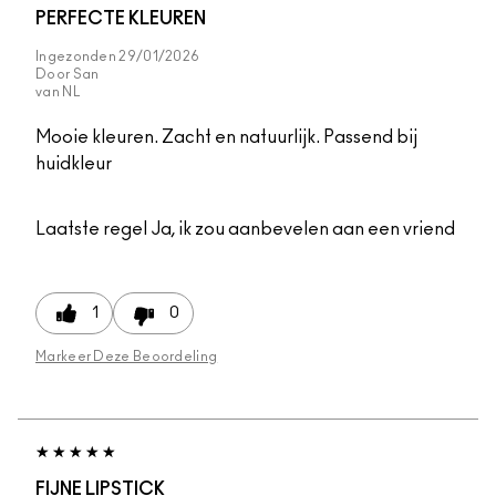
PERFECTE KLEUREN
Ingezonden
29/01/2026
Door
San
van
NL
Mooie kleuren. Zacht en natuurlijk. Passend bij
huidkleur
Laatste regel
Ja, ik zou aanbevelen aan een vriend
1
0
Markeer Deze Beoordeling
FIJNE LIPSTICK