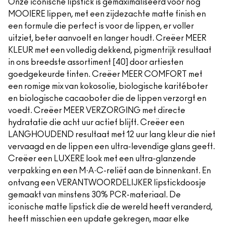
Onze iconische lipstick is gemaximaliseerd voor nog
MOOIERE lippen, met een zijdezachte matte finish en
een formule die perfect is voor de lippen, er voller
uitziet, beter aanvoelt en langer houdt. Creëer MEER
KLEUR met een volledig dekkend, pigmentrijk resultaat
in ons breedste assortiment [40] door artiesten
goedgekeurde tinten. Creëer MEER COMFORT met
een romige mix van kokosolie, biologische karitéboter
en biologische cacaoboter die de lippen verzorgt en
voedt. Creëer MEER VERZORGING met directe
hydratatie die acht uur actief blijft. Creëer een
LANGHOUDEND resultaat met 12 uur lang kleur die niet
vervaagd en de lippen een ultra-levendige glans geeft.
Creëer een LUXERE look met een ultra-glanzende
verpakking en een M·A·C-reliëf aan de binnenkant. En
ontvang een VERANTWOORDELIJKER lipstickdoosje
gemaakt van minstens 30% PCR-materiaal. De
iconische matte lipstick die de wereld heeft veranderd,
heeft misschien een update gekregen, maar elke