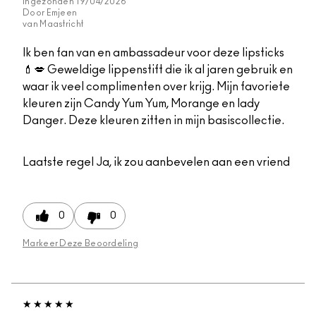
Ingezonden
19/04/2026
Door
Emjeen
van
Maastricht
Ik ben fan van en ambassadeur voor deze lipsticks
💄💋 Geweldige lippenstift die ik al jaren gebruik en
waar ik veel complimenten over krijg. Mijn favoriete
kleuren zijn Candy Yum Yum, Morange en lady
Danger. Deze kleuren zitten in mijn basiscollectie.
Laatste regel
Ja, ik zou aanbevelen aan een vriend
0
0
Markeer Deze Beoordeling