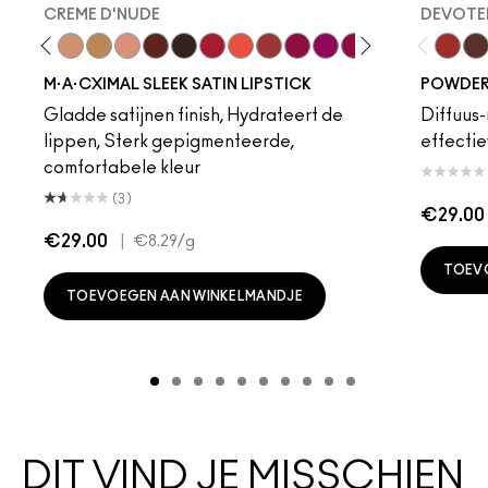
CREME D'NUDE
DEVOTED
ot
chstock
HodgePodge
Stone
Creme D'Nude
Call It Cozy
Myth
Paramount
Film Noir
Brave Red
Morange
Sweetheart
Lovers Only
Popstar Pink
Maraschino, Much
Brick-O-La
Grapefruit
Saint 
Devote
Amo
Tur
M·A·CXIMAL SLEEK SATIN LIPSTICK
POWDER 
Gladde satijnen finish, Hydrateert de
Diffuus-
lippen, Sterk gepigmenteerde,
effectie
comfortabele kleur
(3)
€29.00
€29.00
|
€8.29
/g
TOEV
TOEVOEGEN AAN WINKELMANDJE
DIT VIND JE MISSCHIEN