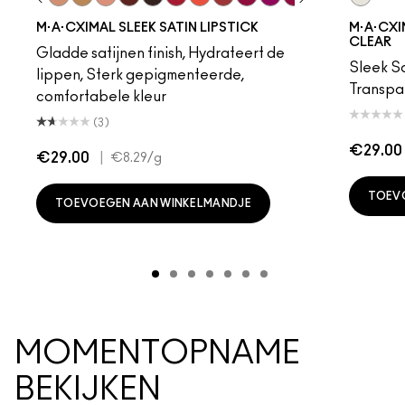
ot
chstock
HodgePodge
Stone
Creme D'Nude
Call It Cozy
Myth
Paramount
Film Noir
Brave Red
Morange
Sweetheart
Lovers Only
Popstar Pink
Maraschino, Much
Brick-O-La
Grapefruit
In The C
Saint 
Amo
M·A·CXIMAL SLEEK SATIN LIPSTICK
M·A·CXIM
CLEAR
Gladde satijnen finish, Hydrateert de
Sleek Sa
lippen, Sterk gepigmenteerde,
Transpa
comfortabele kleur
(3)
€29.00
€29.00
|
€8.29
/g
TOEV
TOEVOEGEN AAN WINKELMANDJE
MOMENTOPNAME
BEKIJKEN