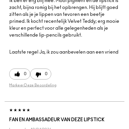
Ik ben er erg blij mee. Mooi pigment en de lipstick is
zacht, bijna romig bij het opbrengen. Hij blijft goed
zitten als je je lippen van tevoren een beetje
primed. Ik kocht recentelijk Velvet Teddy; erg mooie
kleur en perfect voor alle gelegenheden als je
verschillende lip-pencils gebruikt.
Laatste regel
Ja, ik zou aanbevelen aan een vriend
0
0
Markeer Deze Beoordeling
FAN EN AMBASSADEUR VAN DEZE LIPSTICK