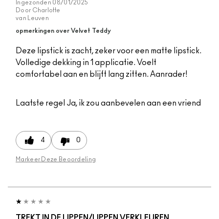
Ingezonden
08/01/2025
Door
Charlotte
van
Leuven
opmerkingen over Velvet Teddy
Deze lipstick is zacht, zeker voor een matte lipstick.
Volledige dekking in 1 applicatie. Voelt
comfortabel aan en blijft lang zitten. Aanrader!
Laatste regel
Ja, ik zou aanbevelen aan een vriend
4
0
Markeer Deze Beoordeling
TREKT IN DE LIPPEN/LIPPEN VERKLEUREN