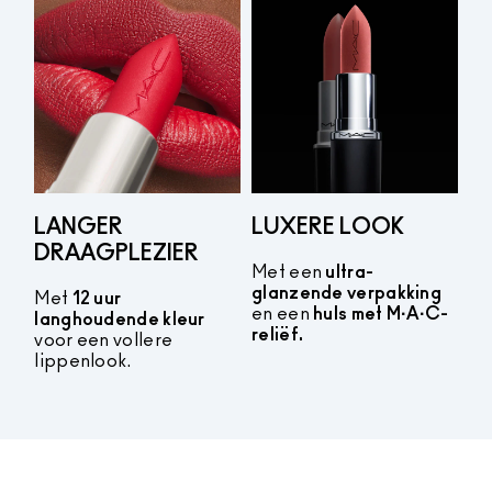
LANGER
LUXERE LOOK
DRAAGPLEZIER
Met een
ultra-
glanzende verpakking
Met
12 uur
en een
huls met M·A·C-
langhoudende kleur
reliëf.
voor een vollere
lippenlook.