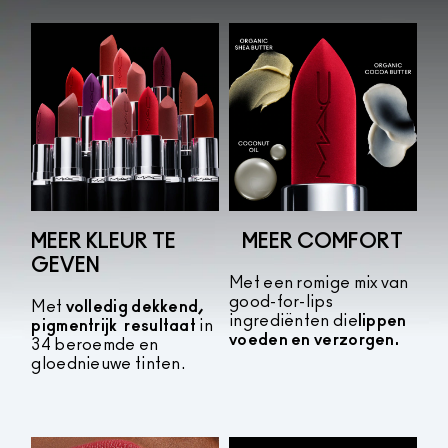
MEER KLEUR TE
MEER COMFORT
GEVEN
Met een romige mix van
good-for-lips
Met
volledig dekkend,
ingrediënten die
lippen
pigmentrijk
resultaat
in
voeden en verzorgen.
34 beroemde en
gloednieuwe tinten.