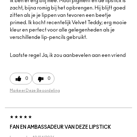
Ik ben er erg blij mee. Mooi pigment en de lipstick is
zacht, bijna romig bij het opbrengen. Hij blijft goed
zitten als je je lippen van tevoren een beetje
primed. Ik kocht recentelijk Velvet Teddy; erg mooie
kleur en perfect voor alle gelegenheden als je
verschillende lip-pencils gebruikt.
Laatste regel
Ja, ik zou aanbevelen aan een vriend
0
0
Markeer Deze Beoordeling
FAN EN AMBASSADEUR VAN DEZE LIPSTICK