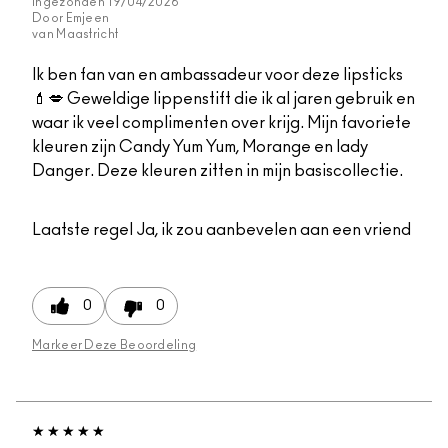
Ingezonden
19/04/2026
Door
Emjeen
van
Maastricht
Ik ben fan van en ambassadeur voor deze lipsticks
💄💋 Geweldige lippenstift die ik al jaren gebruik en
waar ik veel complimenten over krijg. Mijn favoriete
kleuren zijn Candy Yum Yum, Morange en lady
Danger. Deze kleuren zitten in mijn basiscollectie.
Laatste regel
Ja, ik zou aanbevelen aan een vriend
0
0
Markeer Deze Beoordeling