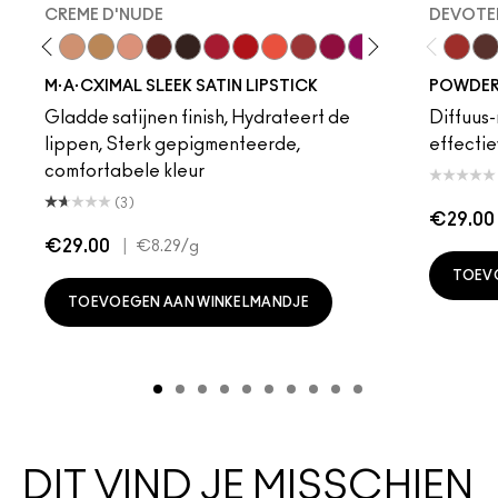
CREME D'NUDE
DEVOTED
ot
chstock
HodgePodge
Stone
Creme D'Nude
Call It Cozy
Myth
Paramount
Film Noir
Brave Red
Left On Red
Morange
Sweetheart
Lovers Only
Popstar Pink
Maraschino, M
Brick-O-La
Grapefr
Devote
Sai
Tur
M·A·CXIMAL SLEEK SATIN LIPSTICK
POWDER 
Gladde satijnen finish, Hydrateert de
Diffuus-
lippen, Sterk gepigmenteerde,
effectie
comfortabele kleur
(3)
€29.00
€29.00
|
€8.29
/g
TOEV
TOEVOEGEN AAN WINKELMANDJE
DIT VIND JE MISSCHIEN