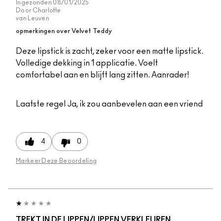
Ingezonden
08/01/2025
Door
Charlotte
van
Leuven
opmerkingen over Velvet Teddy
Deze lipstick is zacht, zeker voor een matte lipstick.
Volledige dekking in 1 applicatie. Voelt
comfortabel aan en blijft lang zitten. Aanrader!
Laatste regel
Ja, ik zou aanbevelen aan een vriend
4
0
Markeer Deze Beoordeling
TREKT IN DE LIPPEN/LIPPEN VERKLEUREN