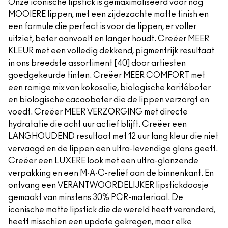
Onze iconische lipstick is gemaximaliseerd voor nog
MOOIERE lippen, met een zijdezachte matte finish en
een formule die perfect is voor de lippen, er voller
uitziet, beter aanvoelt en langer houdt. Creëer MEER
KLEUR met een volledig dekkend, pigmentrijk resultaat
in ons breedste assortiment [40] door artiesten
goedgekeurde tinten. Creëer MEER COMFORT met
een romige mix van kokosolie, biologische karitéboter
en biologische cacaoboter die de lippen verzorgt en
voedt. Creëer MEER VERZORGING met directe
hydratatie die acht uur actief blijft. Creëer een
LANGHOUDEND resultaat met 12 uur lang kleur die niet
vervaagd en de lippen een ultra-levendige glans geeft.
Creëer een LUXERE look met een ultra-glanzende
verpakking en een M·A·C-reliëf aan de binnenkant. En
ontvang een VERANTWOORDELIJKER lipstickdoosje
gemaakt van minstens 30% PCR-materiaal. De
iconische matte lipstick die de wereld heeft veranderd,
heeft misschien een update gekregen, maar elke