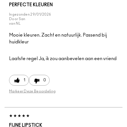
PERFECTE KLEUREN
Ingezonden
29/01/2026
Door
San
van
NL
Mooie kleuren. Zacht en natuurlijk. Passend bij
huidkleur
Laatste regel
Ja, ik zou aanbevelen aan een vriend
1
0
Markeer Deze Beoordeling
FIJNE LIPSTICK