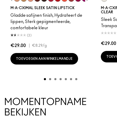
ot
chstock
HodgePodge
Stone
Creme D'Nude
Call It Cozy
Myth
Paramount
Film Noir
Brave Red
Left On Red
Morange
Sweetheart
Lovers Only
Popstar Pink
Maraschino, M
Brick-O-La
In The C
Grapefr
Sai
M·A·CXIMAL SLEEK SATIN LIPSTICK
M·A·CXIM
CLEAR
Gladde satijnen finish, Hydrateert de
Sleek Sa
lippen, Sterk gepigmenteerde,
Transpa
comfortabele kleur
(3)
€29.00
€29.00
|
€8.29
/g
TOEV
TOEVOEGEN AAN WINKELMANDJE
MOMENTOPNAME
BEKIJKEN