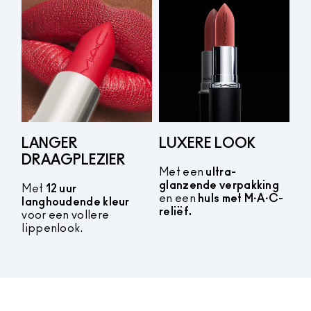
LANGER
LUXERE LOOK
DRAAGPLEZIER
Met een
ultra-
glanzende verpakking
Met
12 uur
en een
huls met M·A·C-
langhoudende kleur
reliëf.
voor een vollere
lippenlook.