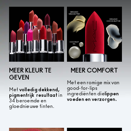
MEER KLEUR TE
MEER COMFORT
GEVEN
Met een romige mix van
good-for-lips
Met
volledig dekkend,
ingrediënten die
lippen
pigmentrijk
resultaat
in
voeden en verzorgen.
34 beroemde en
gloednieuwe tinten.