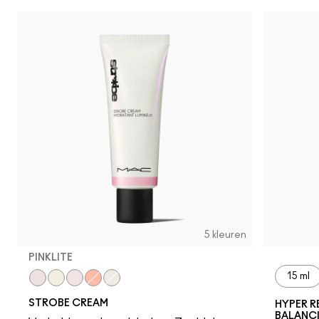
5 kleuren
PINKLITE
15 ml
Pinklite
Goldlite
Uvlite
Peachlite
Bronzelite
STROBE CREAM
HYPER R
BALANC