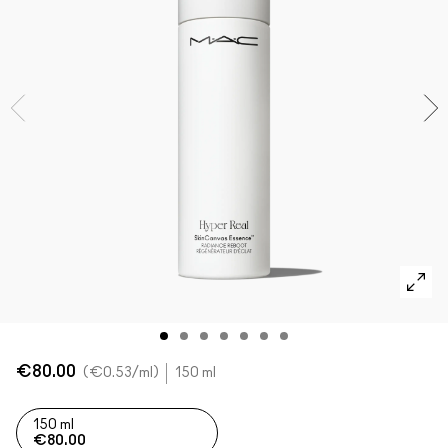
Foundation Finder
Mini MAC
SHOP ALLE BORSTELS
SHOP ALLES GEZICHT
SHOP ALLES OGEN
€80.00
€0.53
/ml
150 ml
150 ml
€80.00