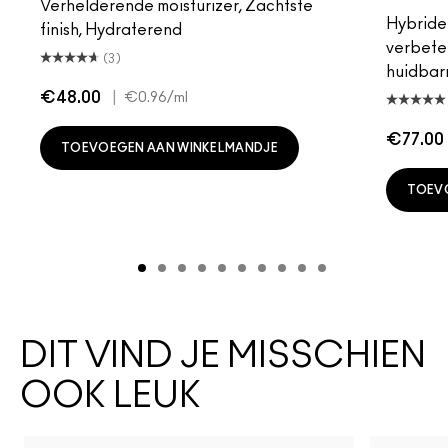
Verhelderende moisturizer, Zachtste
Hybride 
finish, Hydraterend
verbeter
(3)
huidbarr
€48.00
|
€0.96
/ml
€77.00
TOEVOEGEN AAN WINKELMANDJE
TOEV
DIT VIND JE MISSCHIEN
OOK LEUK