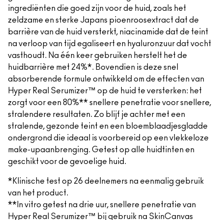
ingrediënten die goed zijn voor de huid, zoals het
zeldzame en sterke Japans pioenroosextract dat de
barrière van de huid versterkt, niacinamide dat de teint
na verloop van tijd egaliseert en hyaluronzuur dat vocht
vasthoudt. Na één keer gebruiken herstelt het de
huidbarrière met 24%*. Bovendien is deze snel
absorberende formule ontwikkeld om de effecten van
Hyper Real Serumizer™ op de huid te versterken: het
zorgt voor een 80%** snellere penetratie voor snellere,
stralendere resultaten. Zo blijf je achter met een
stralende, gezonde teint en een bloemblaadjesgladde
ondergrond die ideaal is voorbereid op een vlekkeloze
make-upaanbrenging. Getest op alle huidtinten en
geschikt voor de gevoelige huid.
*Klinische test op 26 deelnemers na eenmalig gebruik
van het product.
**In vitro getest na drie uur, snellere penetratie van
Hyper Real Serumizer™ bij gebruik na SkinCanvas