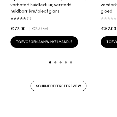
verbetert huidtextuur, versterkt
versterk
huidbarrière/biedt glans
gloed
(1)
€77.00
|
€52.00
€2.57
/ml
TOEVOEGEN AAN WINKELMANDJE
TOEV
SCHRIJF DE EERSTE REVIEW