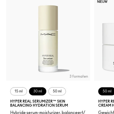
NIEUW
3 formaten
15 ml
30 ml
50 ml
50 ml
HYPER REAL SERUMIZER™ SKIN
HYPER R
BALANCING HYDRATION SERUM
CREAM 
Hybride serum-moisturizer, balanceert/
Gewicht