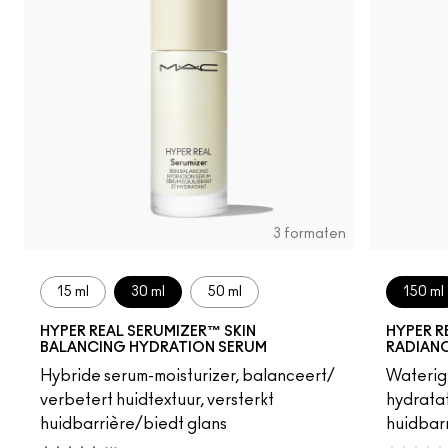
3 formaten
15 ml
30 ml
50 ml
150 ml
HYPER REAL SERUMIZER™ SKIN
HYPER R
BALANCING HYDRATION SERUM
RADIAN
Hybride serum-moisturizer, balanceert/
Waterige
verbetert huidtextuur, versterkt
hydratat
huidbarrière/biedt glans
huidbar