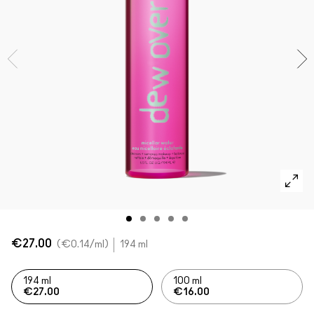
Foundation Finder
Mini MAC
SHOP ALLE BORSTELS
SHOP ALLES GEZICHT
SHOP ALLES OGEN
€27.00
€0.14
/ml
194 ml
194 ml
100 ml
€27.00
€16.00