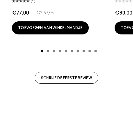
(1)
€77.00
|
€80.00
€2.57
/ml
TOEVOEGEN AAN WINKELMANDJE
TOEV
SCHRIJF DE EERSTE REVIEW