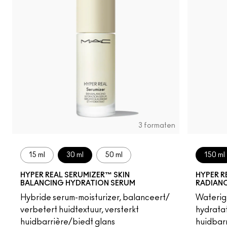
3 formaten
15 ml
30 ml
50 ml
150 ml
HYPER REAL SERUMIZER™ SKIN
HYPER R
BALANCING HYDRATION SERUM
RADIAN
Hybride serum-moisturizer, balanceert/
Waterige
verbetert huidtextuur, versterkt
hydratat
huidbarrière/biedt glans
huidbar