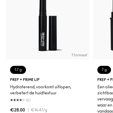
1 formaat
1.7 g
7 g
PREP + PRIME LIP
PREP + P
Hydraterend, voorkomt uitlopen,
Een oli
verbetert de huidtextuur
zichtbaa
vervaagt
(5)
waar en 
€28.00
|
€16.47
/g
vandaag 