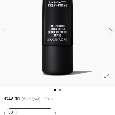
Foundation Finder
Mini MAC
SHOP ALLE BORSTELS
SHOP ALLES GEZICHT
SHOP ALLES OGEN
€46.00
€1.53
/ml
30 ml
30 ml