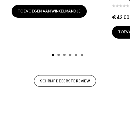
TOEVOEGEN AAN WINKELMANDJE
€42.00
TOEV
SCHRIJF DE EERSTE REVIEW