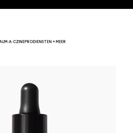
AU
M·A·CZINE
PRO
DIENSTEN + MEER