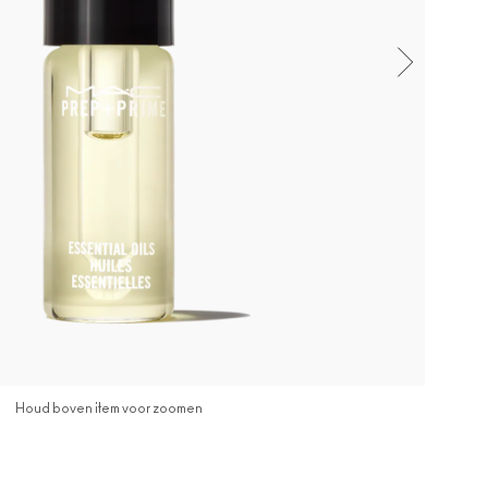
Houd boven item voor zoomen