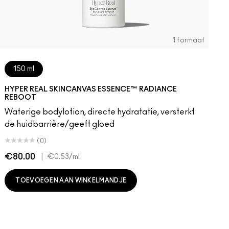
1 formaat
150 ml
HYPER REAL SKINCANVAS ESSENCE™ RADIANCE
REBOOT
Waterige bodylotion, directe hydratatie, versterkt
de huidbarrière/geeft gloed
(0)
€80.00
|
€
€0.53
/ml
TOEVOEGEN AAN WINKELMANDJE