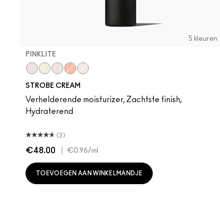
5 kleuren
PINKLITE
Pinklite
Goldlite
Uvlite
Peachlite
Bronzelite
STROBE CREAM
Verhelderende moisturizer, Zachtste finish,
Hydraterend
(3)
€48.00
|
€0.96
/ml
TOEVOEGEN AAN WINKELMANDJE