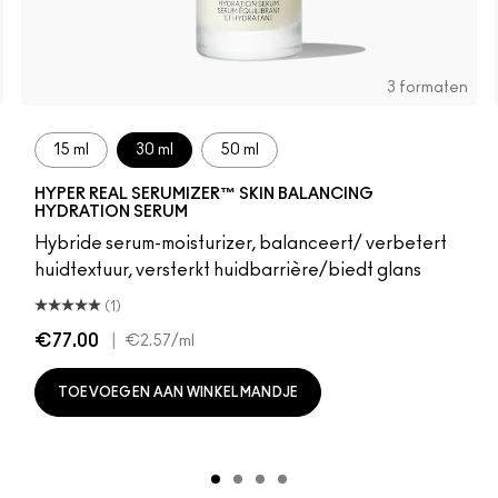
3 formaten
15 ml
30 ml
50 ml
HYPER REAL SERUMIZER™ SKIN BALANCING
HYDRATION SERUM
Hybride serum-moisturizer, balanceert/ verbetert
huidtextuur, versterkt huidbarrière/biedt glans
(1)
€77.00
|
€2.57
/ml
TOEVOEGEN AAN WINKELMANDJE