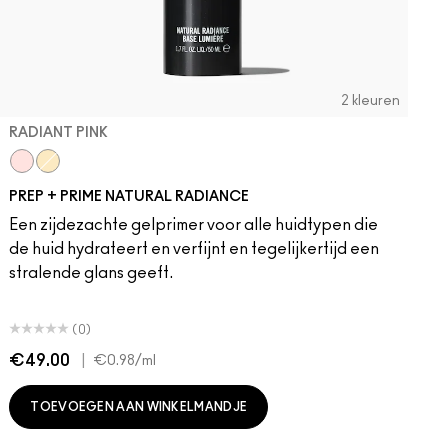
2 kleuren
RADIANT PINK
Radiant Pink
Radiant Yellow
PREP + PRIME NATURAL RADIANCE
Een zijdezachte gelprimer voor alle huidtypen die
de huid hydrateert en verfijnt en tegelijkertijd een
stralende glans geeft.
(0)
€49.00
|
€
€0.98
/ml
TOEVOEGEN AAN WINKELMANDJE