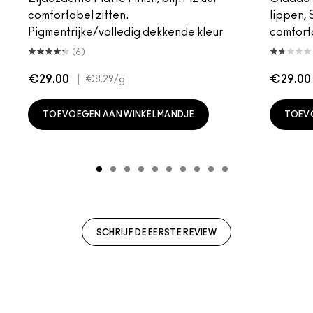
comfortabel zitten.
lippen,
Pigmentrijke/volledig dekkende kleur
comfort
(6)
€29.00
|
€29.00
€8.29
/g
TOEVOEGEN AAN WINKELMANDJE
TOEV
SCHRIJF DE EERSTE REVIEW