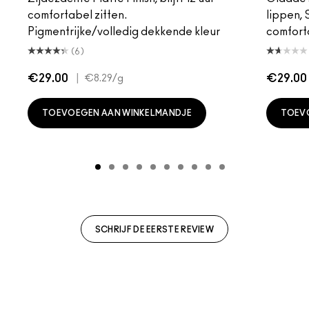
comfortabel zitten.
lippen,
Pigmentrijke/volledig dekkende kleur
comfort
(6)
€29.00
|
€29.00
€8.29
/g
TOEVOEGEN AAN WINKELMANDJE
TOEV
SCHRIJF DE EERSTE REVIEW