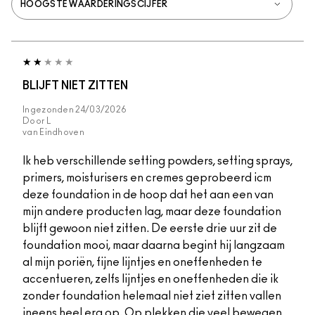
BLIJFT NIET ZITTEN
Ingezonden
24/03/2026
Door
L
van
Eindhoven
Ik heb verschillende setting powders, setting sprays,
primers, moisturisers en cremes geprobeerd icm
deze foundation in de hoop dat het aan een van
mijn andere producten lag, maar deze foundation
blijft gewoon niet zitten. De eerste drie uur zit de
foundation mooi, maar daarna begint hij langzaam
al mijn poriën, fijne lijntjes en oneffenheden te
accentueren, zelfs lijntjes en oneffenheden die ik
zonder foundation helemaal niet ziet zitten vallen
ineens heel erg op. Op plekken die veel bewegen