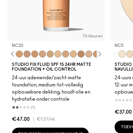
76 kleuren
NC25
NC5​
18
C4
C40
NC25
NW20
NW22
NC27
NC30
N5
N6
C3.5
NW25
N6.5
NC35
NC37
NC38
NC40
NC5​
NC4
NC1
STUDIO FIX FLUID SPF 15 24HR MATTE
STUDIO 
FOUNDATION + OIL CONTROL
NAVULL
24-uur ademende/zacht-matte
24-uurs 
foundation, medium-tot-volledig
12-uur m
opbouwbare dekking, houdt olie en
opbouw
hydratatie onder controle
(1)
€37.00
€47.00
|
€1.57
/ml
TOEV