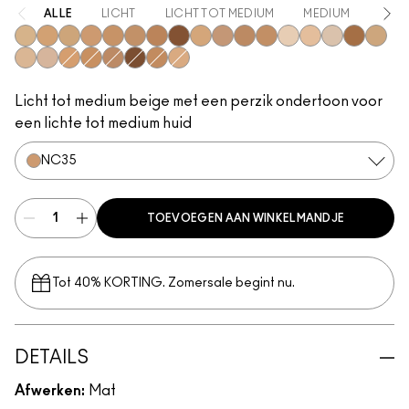
ALLE
LICHT
LICHT TOT MEDIUM
MEDIUM
MEDI
NC15
NC20
NC30
NC35
NC37
NC40
NC45
NC50
NW15
NW20
NW25
NC41
NW10
NW13
NC10
NC47
NC17
NC16
N4.5
NC25
NC42
NC44
NW45
NC44.5
NC18
Licht tot medium beige met een perzik ondertoon voor
een lichte tot medium huid
NC35
TOEVOEGEN AAN WINKELMANDJE
Tot 40% KORTING. Zomersale begint nu.
DETAILS
Afwerken:
Mat