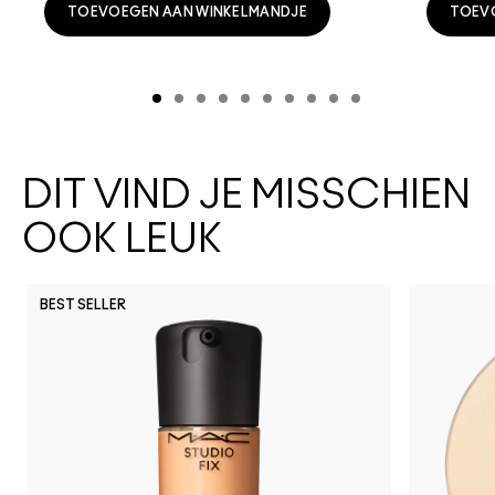
TOEVOEGEN AAN WINKELMANDJE
TOEV
DIT VIND JE MISSCHIEN
OOK LEUK
BEST SELLER
N12
NC44
NC35
NW
N