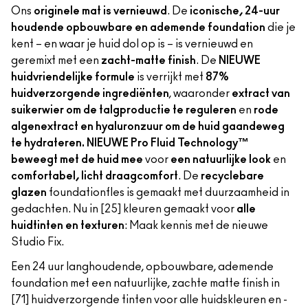
Ons
originele mat is vernieuwd
. De
iconische, 24-uur
houdende opbouwbare en ademende foundation
die je
kent – en waar je huid dol op is – is vernieuwd en
geremixt met een
zacht-matte finish
. De
NIEUWE
huidvriendelijke formule
is verrijkt met
87%
huidverzorgende ingrediënten
, waaronder
extract van
suikerwier om de talgproductie te reguleren
en
rode
algenextract en hyaluronzuur om de huid gaandeweg
te hydrateren. NIEUWE Pro Fluid Technology™
beweegt met de huid mee
voor
een natuurlijke look
en
comfortabel, licht draagcomfort
. De
recyclebare
glazen
foundationfles is gemaakt met duurzaamheid in
gedachten. Nu in [25] kleuren gemaakt voor
alle
huidtinten en texturen
: Maak kennis met de nieuwe
Studio Fix.
Een 24 uur langhoudende, opbouwbare, ademende
foundation met een natuurlijke, zachte matte finish in
[71] huidverzorgende tinten voor alle huidskleuren en -