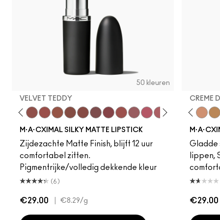
50 kleuren
VELVET TEDDY
CREME 
to
·A·Cximal
eylove
Kinda Sexy
Café Mocha
Velvet Teddy
Mull It To The Max
Taupe
Warm Teddy
Whirl
Soar
Twig Twist
Sweet Deal
Mehr
Get The Hint?
Fleshpot
You Wouldn't Get I
Peachstock
Lipstick Snob
HodgePodge
Candy Yum
Stone
Captiv
Creme
Div
Cal
M·A·CXIMAL SILKY MATTE LIPSTICK
M·A·CXI
Zijdezachte Matte Finish, blijft 12 uur
Gladde s
comfortabel zitten.
lippen,
Pigmentrijke/volledig dekkende kleur
comfort
(6)
€29.00
|
€29.00
€8.29
/g