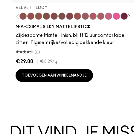
VELVET TEDDY
hoto
 M·A·Cximal
oneylove
Kinda Sexy
Café Mocha
Velvet Teddy
Mull It To The Max
Taupe
Warm Teddy
Whirl
Soar
Twig Twist
Sweet Deal
Mehr
Get The Hint?
You Wouldn't Get
Lipstick Sno
Candy Yu
Fleshpo
Capti
Peac
Di
H
M·A·CXIMAL SILKY MATTE LIPSTICK
Zijdezachte Matte Finish, blijft 12 uur comfortabel
zitten. Pigmentrijke/volledig dekkende kleur
(6)
€29.00
|
€8.29
/g
TOEVOEGEN AAN WINKELMANDJE
DIT VIND JE MI