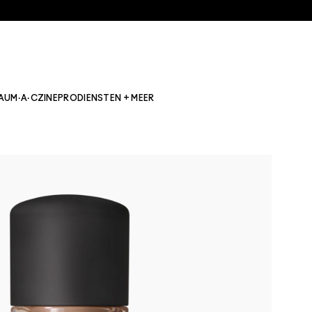
AU
M·A·CZINE
PRO
DIENSTEN + MEER