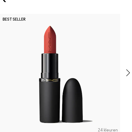
O
BEST SELLER
M
B
C
24 kleuren