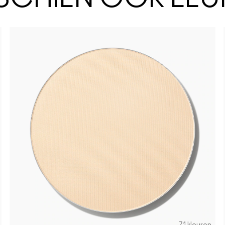
NC14.5
NW4
N