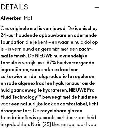
DETAILS
Afwerken:
Mat
Ons
originele mat is vernieuwd
. De
iconische,
24-uur houdende opbouwbare en ademende
foundation
die je kent – en waar je huid dol op
is – is vernieuwd en geremixt met een
zacht-
matte finish
. De
NIEUWE huidvriendelijke
formule
is verrijkt met
87% huidverzorgende
ingrediënten
, waaronder
extract van
suikerwier om de talgproductie te reguleren
en
rode algenextract en hyaluronzuur om de
huid gaandeweg te hydrateren. NIEUWE Pro
Fluid Technology™ beweegt met de huid mee
voor
een natuurlijke look
en
comfortabel, licht
draagcomfort
. De
recyclebare glazen
foundationfles is gemaakt met duurzaamheid
in gedachten. Nu in [25] kleuren gemaakt voor