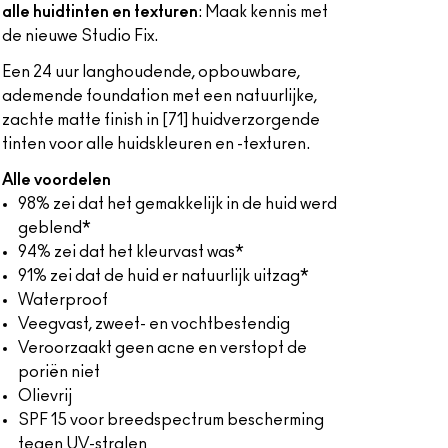
alle huidtinten en texturen
: Maak kennis met
de nieuwe Studio Fix.
Een 24 uur langhoudende, opbouwbare,
ademende foundation met een natuurlijke,
zachte matte finish in [71] huidverzorgende
tinten voor alle huidskleuren en -texturen.
Alle voordelen
98% zei dat het gemakkelijk in de huid werd
geblend*
94% zei dat het kleurvast was*
91% zei dat de huid er natuurlijk uitzag*
Waterproof
Veegvast, zweet- en vochtbestendig
Veroorzaakt geen acne en verstopt de
poriën niet
Olievrij
SPF 15 voor breedspectrum bescherming
tegen UV-stralen