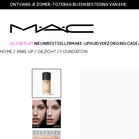
ONTVANG JE ZOMER-TOTEBAG BIJ EEN BESTEDING VAN 69€
GLOW PLAY
NIEUW
BESTSELLER
MAKE-UP
HUIDVERZORGING
CADE
HOME
/
MAKE-UP
/
GEZICHT
/
FOUNDATION