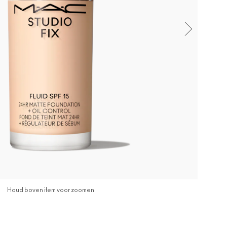
Houd boven item voor zoomen