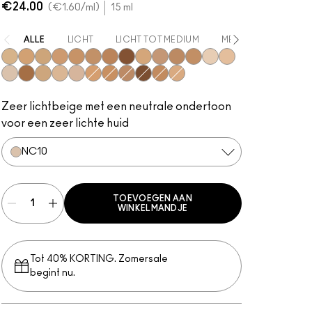
€24.00
€1.60
/ml
15 ml
ALLE
LICHT
LICHT TOT MEDIUM
MEDIUM
MEDIUM
NC15
NC20
NC30
NC35
NC37
NC40
NC45
NC50
NW15
NW20
NW25
NC41
NW10
NW13
NC10
NC47
NC17
NC16
N4.5
NC25
NC42
NC44
NW45
NC44.5
NC18
Zeer lichtbeige met een neutrale ondertoon
voor een zeer lichte huid
NC10
TOEVOEGEN AAN
WINKELMANDJE
Tot 40% KORTING. Zomersale
begint nu.