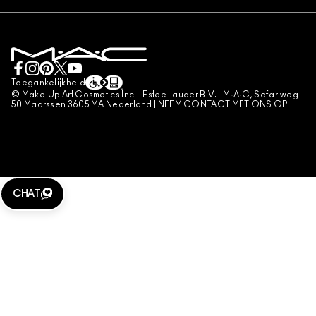
LEVERING
PRIVACYBELEID
BOEK EEN MAKE-UP SERVICE
MIJN ACCOUNT
GEBRUIKSVOORWAARDEN
LIVE CHAT
VERKOOPSVOORWAARDEN
NEEM CONTACT MET ONS OP
NAMAAKPRODUCTEN
Toegankelijkheid
CONTACTEER FABRIKANT
© Make-Up Art Cosmetics Inc. - Estee Lauder B.V. - M·A·C, Safariweg
ALGEMENE VOORWAARDEN POA
50 Maarssen 3605 MA Nederland |
NEEM CONTACT MET ONS OP
BEHEER VAN COOKIES
CHAT