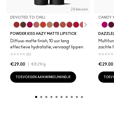
24 kleuren
DEVOTED TO CHILI
CANDY 
Devoted To Chili
Turn To The Left
Twenty-Fun
Teddy 2.0
My Best Life
Off The Market
Dubonnet Buzz
Moving On Up
Brickthrough
Ruby New
Sultriness
Ready To Ming
Stay Curio
A Littl
Candy
On 
Gr
POWDER KISS HAZY MATTE LIPSTICK
DAZZLE
Diffuus-matte finish, 10 uur lang
Multifunc
effectieve hydratatie, vervaagt lippen
zachte t
(0)
€29.00
|
€29.00
€8.29
/g
TOEVOEGEN AAN WINKELMANDJE
TOEV