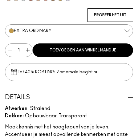
Lightscape
Double-Gleam
Glacial
Cherry Chrome
Bubbled Over
Space Slippers
Bronze Glaze
Extra Ordinary
Lilac Haze
PROBEER HET UIT
EXTRA ORDINARY
TOEVOEGEN AAN WINKELMANDJE
Tot 40% KORTING. Zomersale begint nu.
DETAILS
Afwerken:
Stralend
Dekken:
Opbouwbaar, Transparant
Maak kennis met het hoogtepunt van je leven.
Accentueer je meest opvallende kenmerken met onze