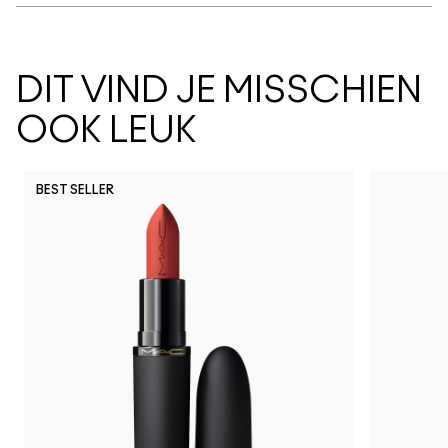
DIT VIND JE MISSCHIEN
OOK LEUK
BEST SELLER
PDA
Spice It 
Can't
Lo