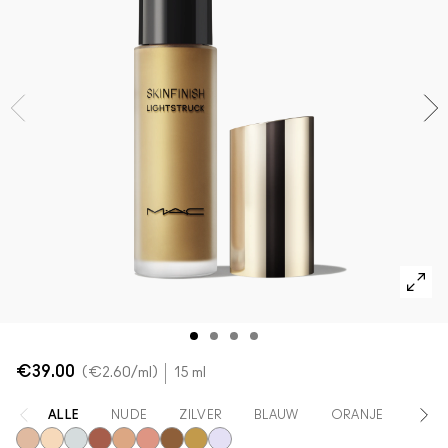
Foundation Finder
Mini MAC
SHOP ALLE BORSTELS
SHOP ALLES GEZICHT
SHOP ALLES OGEN
€39.00
€2.60
/ml
15 ml
ALLE
NUDE
ZILVER
BLAUW
ORANJE
ROZ