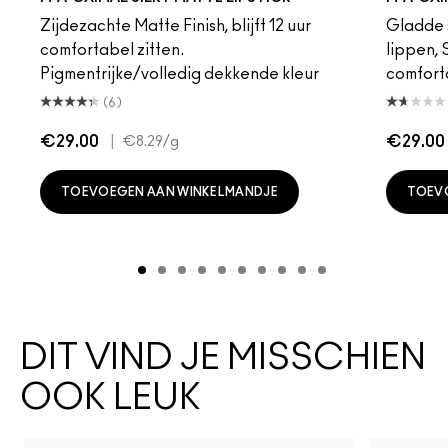
Zijdezachte Matte Finish, blijft 12 uur
Gladde s
comfortabel zitten.
lippen,
Pigmentrijke/volledig dekkende kleur
comfort
(6)
€29.00
|
€29.00
€8.29
/g
TOEVOEGEN AAN WINKELMANDJE
TOEV
DIT VIND JE MISSCHIEN
OOK LEUK