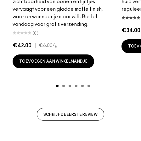
zichtbaarheid van poriën en lijntjes
huid ver
vervaagt voor een gladde matte finish,
reguleer
waar en wanneer je maar wilt. Bestel
vandaag voor gratis verzending.
€34.00
(0)
€42.00
|
€6.00
/g
TOEV
TOEVOEGEN AAN WINKELMANDJE
SCHRIJF DE EERSTE REVIEW