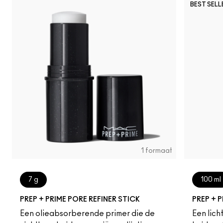
BEST SELL
1 formaat
7 g
100 ml
PREP + PRIME PORE REFINER STICK
PREP + 
Een olieabsorberende primer die de
Een lich