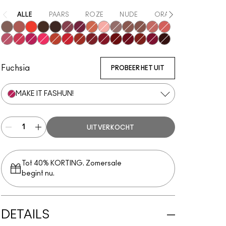
ALLE
PAARS
ROZE
NUDE
ORANJE
ROOD
Buffiest
Over The Taupe
Resort Season
Chestnut
Rekindled
Ferosh!
Got A Callback
Rhythm ’N’ Roses
Pink Roses
Het is persoonlijk
Taken
Gewoonte
Date-Maker
Mull It Over
More The Mehr-ier
A Little Tamed
Make It Fashun!
Billion $ Smile
Sorry Not Sorry
M·A·C Smash
Devoted To Chili
Fashion Emergency
Ruby Boo
Fashion Sweetie
Make Love To The Camera
Marrakesh-Mere
Burning Love
Pretty Pleats!
Fuchsia
PROBEER HET UIT
MAKE IT FASHUN!
UITVERKOCHT
Tot 40% KORTING. Zomersale
begint nu.
DETAILS