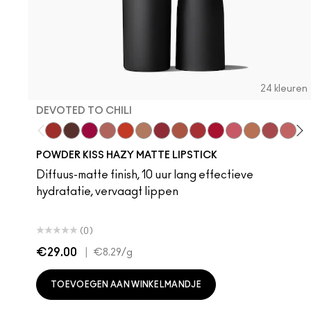
24 kleuren
DEVOTED TO CHILI
Devoted To Chili
Turn To The Left
Twenty-Fun
Teddy 2.0
My Best Life
Off The Market
Dubonnet Buzz
Moving On Up
Brickthrough
Ruby New
Sultriness
Ready To Min
Stay Curi
A Litt
Crea
On
M
POWDER KISS HAZY MATTE LIPSTICK
Diffuus-matte finish, 10 uur lang effectieve
hydratatie, vervaagt lippen
(0)
€29.00
|
€8.29
/g
TOEVOEGEN AAN WINKELMANDJE