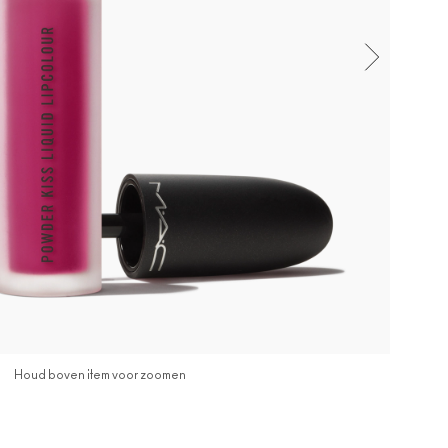
Houd boven item voor zoomen