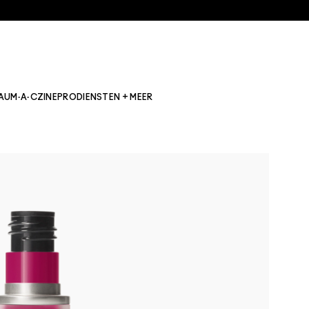
AU
M·A·CZINE
PRO
DIENSTEN + MEER