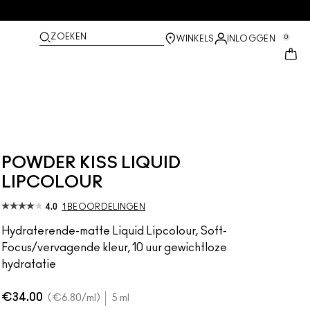
ZOEKEN
0
WINKELS
INLOGGEN
POWDER KISS LIQUID
LIPCOLOUR
4.0
1 BEOORDELINGEN
Hydraterende-matte Liquid Lipcolour, Soft-
Focus/vervagende kleur, 10 uur gewichtloze
hydratatie
€34.00
€6.80
/ml
5 ml