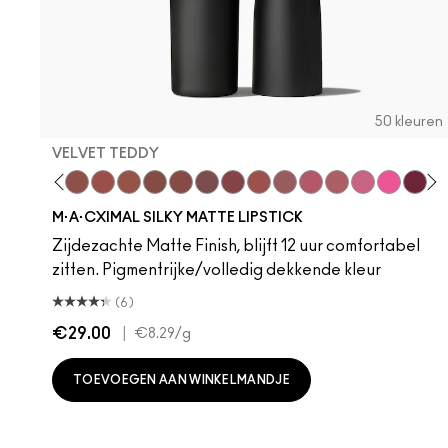
50 kleuren
VELVET TEDDY
 Teddy
are M·A·Cximal
Honeylove
Kinda Sexy
Velvet Teddy
Mull It To The Max
Taupe
Warm Teddy
Whirl
Soar
Twig Twist
Sweet Deal
Mehr
Get The Hint?
You Wouldn't Get
Lipstick Sno
Candy Yu
Fleshpo
Capti
Peac
Di
H
M·A·CXIMAL SILKY MATTE LIPSTICK
Zijdezachte Matte Finish, blijft 12 uur comfortabel
zitten. Pigmentrijke/volledig dekkende kleur
(6)
€29.00
|
€8.29
/g
TOEVOEGEN AAN WINKELMANDJE