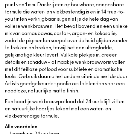
punt van 1 mm. Dankzij een opbouwbare, aanpasbare
formule die water- en vlekbestendig is en in 14 true-to-
you tinten verkrijgbaar is, geniet je de hele dag van
vollere wenkbrauwen. Het bevat bovendien een unieke
mix van carnaubawas, castor-, argan- en kokosolie,
zodat de pigmenten soepel over de huid glijden zonder
te trekken en breken, terwijl het een ultragladde,
gelijkmatige kleur levert. Vul kale plekjes in, creëer
details en schaduw – of maak je wenkbrauwvorm voller
met dit feilloze potlood voor subtiele en dramatische
looks. Gebruik daarna het andere uiteinde met de door
Artists goedgekeurde spoolie om te blenden voor een
naadloze, natuurlijke matte finish.
Een haarfijn wenkbrauwpotlood dat 24 uur blijft zitten
en natuurlijke haartjes tekent met een water- en
vlekbestendige formule.
Alle voordelen