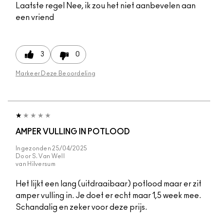
Laatste regel
Nee, ik zou het niet aanbevelen aan
een vriend
3
0
Markeer Deze Beoordeling
AMPER VULLING IN POTLOOD
Ingezonden
25/04/2025
Door
S. Van Well
van
Hilversum
Het lijkt een lang (uitdraaibaar) potlood maar er zit
amper vulling in. Je doet er echt maar 1,5 week mee.
Schandalig en zeker voor deze prijs.