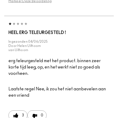
Markeer Deze Beoordeling
HEEL ERG TELEURGESTELD !
Ingezonden
04/06/2025
Door
Helen Uithoorn
van
Uithoorn
erg teleurgesteld met het product. binnen zeer
korte tijd leeg, op, en het werkt niet zo goed als
voorheen.
Laatste regel
Nee, ik zou het niet aanbevelen aan
een vriend
3
0