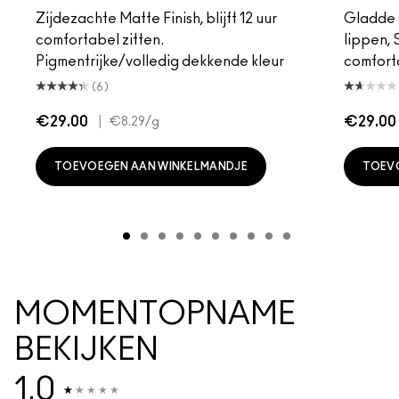
Zijdezachte Matte Finish, blijft 12 uur
Gladde s
comfortabel zitten.
lippen,
Pigmentrijke/volledig dekkende kleur
comfort
(6)
€29.00
|
€29.00
€8.29
/g
TOEVOEGEN AAN WINKELMANDJE
TOEV
MOMENTOPNAME
BEKIJKEN
1.0