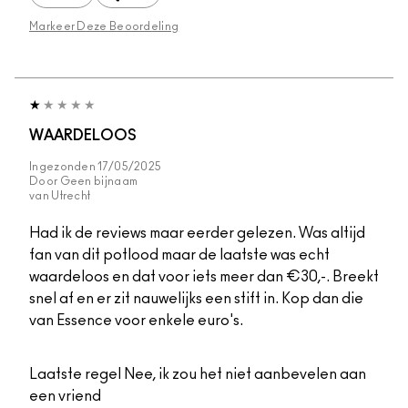
Markeer Deze Beoordeling
WAARDELOOS
Ingezonden
17/05/2025
Door
Geen bijnaam
van
Utrecht
Had ik de reviews maar eerder gelezen. Was altijd
fan van dit potlood maar de laatste was echt
waardeloos en dat voor iets meer dan €30,-. Breekt
snel af en er zit nauwelijks een stift in. Kop dan die
van Essence voor enkele euro's.
Laatste regel
Nee, ik zou het niet aanbevelen aan
een vriend