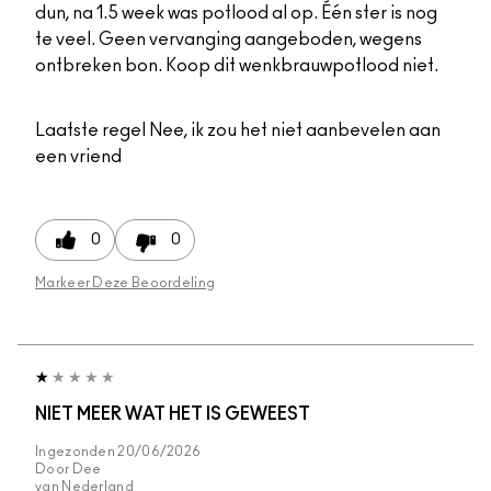
dun, na 1.5 week was potlood al op. Één ster is nog
te veel. Geen vervanging aangeboden, wegens
ontbreken bon. Koop dit wenkbrauwpotlood niet.
Laatste regel
Nee, ik zou het niet aanbevelen aan
een vriend
0
0
Markeer Deze Beoordeling
NIET MEER WAT HET IS GEWEEST
Ingezonden
20/06/2026
Door
Dee
van
Nederland