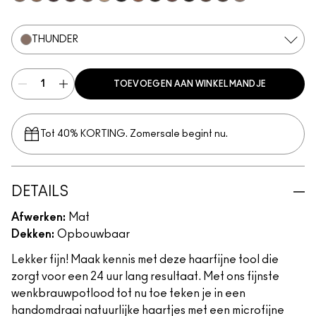
Brunette
Fling
Genuine Aubergine
Hickory
Lingering
Omega
Onyx
Penny
Spiked
Strut
Stud
Stylized
Taupe
Thunder
THUNDER
TOEVOEGEN AAN WINKELMANDJE
Tot 40% KORTING. Zomersale begint nu.
DETAILS
Afwerken:
Mat
Dekken:
Opbouwbaar
Lekker fijn! Maak kennis met deze haarfijne tool die
zorgt voor een 24 uur lang resultaat. Met ons fijnste
wenkbrauwpotlood tot nu toe teken je in een
handomdraai natuurlijke haartjes met een microfijne