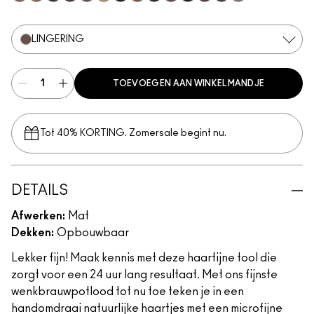
Brunette
Fling
Genuine Aubergine
Hickory
Lingering
Omega
Onyx
Penny
Spiked
Strut
Stud
Stylized
Taupe
Thunder
LINGERING
TOEVOEGEN AAN WINKELMANDJE
Tot 40% KORTING. Zomersale begint nu.
DETAILS
Afwerken:
Mat
Dekken:
Opbouwbaar
Lekker fijn! Maak kennis met deze haarfijne tool die
zorgt voor een 24 uur lang resultaat. Met ons fijnste
wenkbrauwpotlood tot nu toe teken je in een
handomdraai natuurlijke haartjes met een microfijne