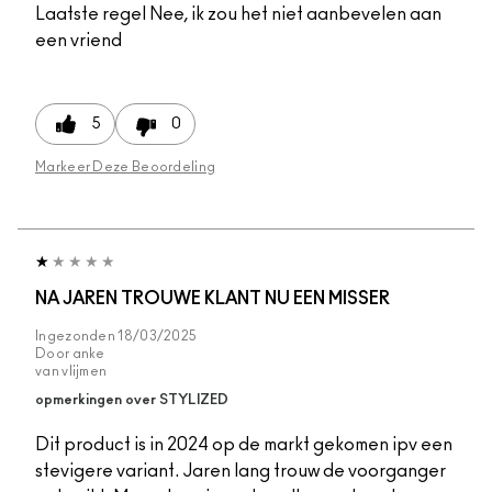
Laatste regel
Nee, ik zou het niet aanbevelen aan
een vriend
5
0
Markeer Deze Beoordeling
NA JAREN TROUWE KLANT NU EEN MISSER
Ingezonden
18/03/2025
Door
anke
van
vlijmen
opmerkingen over STYLIZED
Dit product is in 2024 op de markt gekomen ipv een
stevigere variant. Jaren lang trouw de voorganger