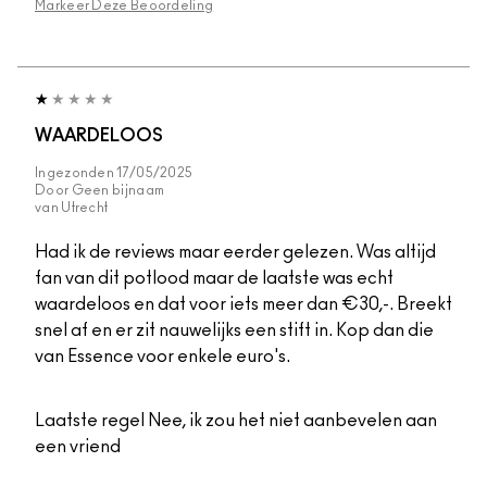
Markeer Deze Beoordeling
WAARDELOOS
Ingezonden
17/05/2025
Door
Geen bijnaam
van
Utrecht
Had ik de reviews maar eerder gelezen. Was altijd
fan van dit potlood maar de laatste was echt
waardeloos en dat voor iets meer dan €30,-. Breekt
snel af en er zit nauwelijks een stift in. Kop dan die
van Essence voor enkele euro's.
Laatste regel
Nee, ik zou het niet aanbevelen aan
een vriend