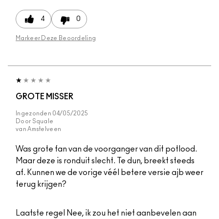
4
0
Markeer Deze Beoordeling
GROTE MISSER
Ingezonden
04/05/2025
Door
Squale
van
Amstelveen
Was grote fan van de voorganger van dit potlood.
Maar deze is ronduit slecht. Te dun, breekt steeds
af. Kunnen we de vorige véél betere versie ajb weer
terug krijgen?
Laatste regel
Nee, ik zou het niet aanbevelen aan