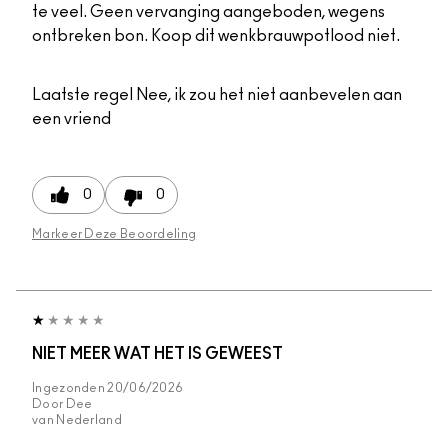
te veel. Geen vervanging aangeboden, wegens
ontbreken bon. Koop dit wenkbrauwpotlood niet.
Laatste regel
Nee, ik zou het niet aanbevelen aan
een vriend
0
0
Markeer Deze Beoordeling
NIET MEER WAT HET IS GEWEEST
Ingezonden
20/06/2026
Door
Dee
van
Nederland