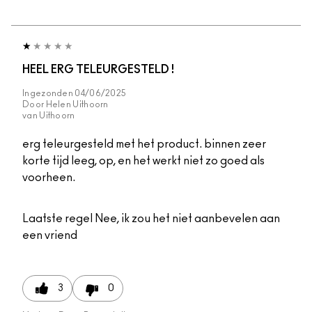
HEEL ERG TELEURGESTELD !
Ingezonden
04/06/2025
Door
Helen Uithoorn
van
Uithoorn
erg teleurgesteld met het product. binnen zeer
korte tijd leeg, op, en het werkt niet zo goed als
voorheen.
Laatste regel
Nee, ik zou het niet aanbevelen aan
een vriend
3
0