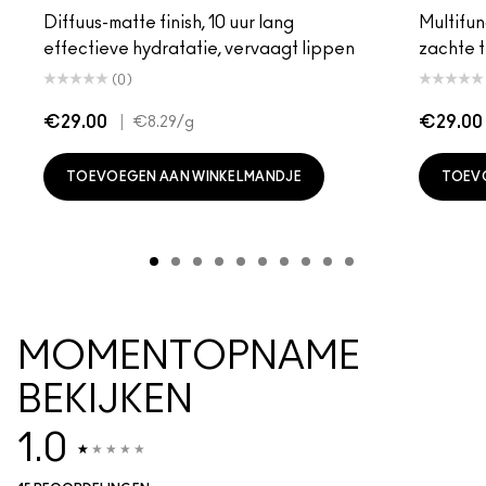
Diffuus-matte finish, 10 uur lang
Multifunc
effectieve hydratatie, vervaagt lippen
zachte t
(0)
€29.00
|
€29.00
€8.29
/g
TOEVOEGEN AAN WINKELMANDJE
TOEV
MOMENTOPNAME
BEKIJKEN
1.0