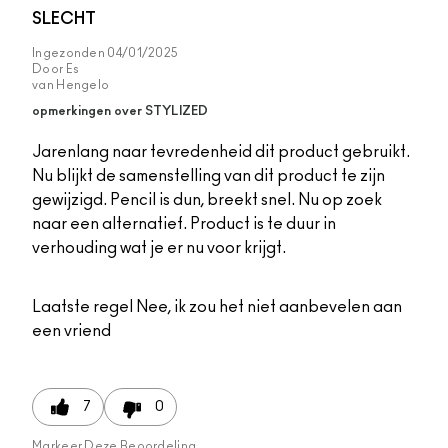
SLECHT
Ingezonden
04/01/2025
Door
Es
van
Hengelo
opmerkingen over STYLIZED
Jarenlang naar tevredenheid dit product gebruikt.
Nu blijkt de samenstelling van dit product te zijn
gewijzigd. Pencil is dun, breekt snel. Nu op zoek
naar een alternatief. Product is te duur in
verhouding wat je er nu voor krijgt.
Laatste regel
Nee, ik zou het niet aanbevelen aan
een vriend
7
0
Markeer Deze Beoordeling