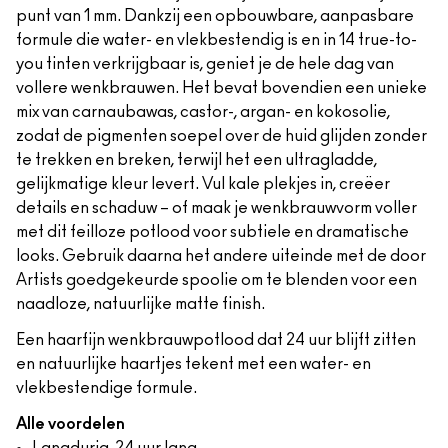
punt van 1 mm. Dankzij een opbouwbare, aanpasbare
formule die water- en vlekbestendig is en in 14 true-to-
you tinten verkrijgbaar is, geniet je de hele dag van
vollere wenkbrauwen. Het bevat bovendien een unieke
mix van carnaubawas, castor-, argan- en kokosolie,
zodat de pigmenten soepel over de huid glijden zonder
te trekken en breken, terwijl het een ultragladde,
gelijkmatige kleur levert. Vul kale plekjes in, creëer
details en schaduw – of maak je wenkbrauwvorm voller
met dit feilloze potlood voor subtiele en dramatische
looks. Gebruik daarna het andere uiteinde met de door
Artists goedgekeurde spoolie om te blenden voor een
naadloze, natuurlijke matte finish.
Een haarfijn wenkbrauwpotlood dat 24 uur blijft zitten
en natuurlijke haartjes tekent met een water- en
vlekbestendige formule.
Alle voordelen