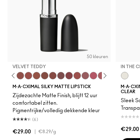
50 kleuren
VELVET TEDDY
IN THE 
eddy
e M·A·Cximal
Honeylove
Kinda Sexy
Velvet Teddy
Mull It To The Max
Taupe
Warm Teddy
Whirl
Soar
Twig Twist
Sweet Deal
Mehr
Get The Hint?
You Wouldn't Get I
Lipstick Snob
Candy Yum
In The C
Captiv
Div
M·A·CXIMAL SILKY MATTE LIPSTICK
M·A·CXIM
CLEAR
Zijdezachte Matte Finish, blijft 12 uur
Sleek Sa
comfortabel zitten.
Transpa
Pigmentrijke/volledig dekkende kleur
(6)
€29.00
€29.00
|
€8.29
/g