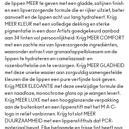
de lippen MEER te geven met een gladde, satijnen finish
en een lipverzorgende formule die er rijker uitziet, beter
aanvoelt en de lippen acht uur lang hydrateert. Krijg
MEER KLEUR met een volledige dekking en sterke
pigmentatie in een door Artists goedgekeurd aanbod
aan 34 tinten vol persoonlijkheid. Krijg MEER COMFORT
met een zachte mix van lipverzorgende ingrediënten,
waaronder extract van granaatappelbloesem om de
lippen te hydrateren en cameliazaad- en
rozenbottelolie om te verzorgen. Krijg MEER GLADHEID
met deze unieke waaier aan zorgvuldig samengestelde
kleuren die de lippen een pure verfijnde look geven.
Krijg MEER ELEGANTIE met deze veelzijdige formule die
een naadloze, monochrome glans op je wangen levert.
Krijg MEER LUXE met een hoogglanzende verpakking
aan de buitenkant en een lippenstift met het M·A·C-
logo in reliëf vanbinnen. Krijg tot slot MEER
DUURZAAMHEID met een lippenstifthuls dat PCR-
materiaal bevat. Elke befaamde en frisse tint heeft nog