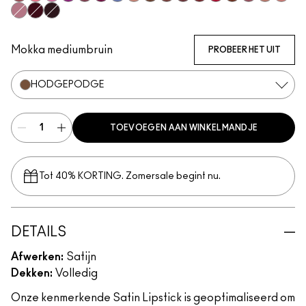
Sitting Pretty
Grapefruit Pucker
Saint German
Violet Vaport
Amorous
Rebel
Tilted Denim
Blankety
Truth Be Untold
Creme In Your Coffee
Del Rio
Dubonnet
Centre Of Attentio
Espresso Yourse
Brave
Modesty
Crem
Pink Peppermint
Guessing Game
Cyber
Mokka mediumbruin
PROBEER HET UIT
HODGEPODGE
TOEVOEGEN AAN WINKELMANDJE
Tot 40% KORTING. Zomersale begint nu.
DETAILS
Afwerken:
Satijn
Dekken:
Volledig
Onze kenmerkende Satin Lipstick is geoptimaliseerd om