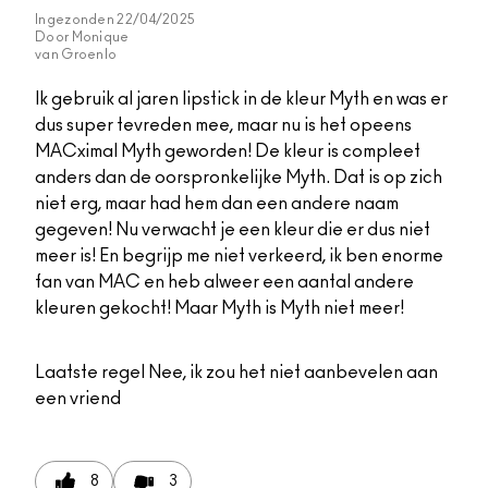
Ingezonden
22/04/2025
Door
Monique
van
Groenlo
Ik gebruik al jaren lipstick in de kleur Myth en was er
dus super tevreden mee, maar nu is het opeens
MACximal Myth geworden! De kleur is compleet
anders dan de oorspronkelijke Myth. Dat is op zich
niet erg, maar had hem dan een andere naam
gegeven! Nu verwacht je een kleur die er dus niet
meer is! En begrijp me niet verkeerd, ik ben enorme
fan van MAC en heb alweer een aantal andere
kleuren gekocht! Maar Myth is Myth niet meer!
Laatste regel
Nee, ik zou het niet aanbevelen aan
een vriend
8
3