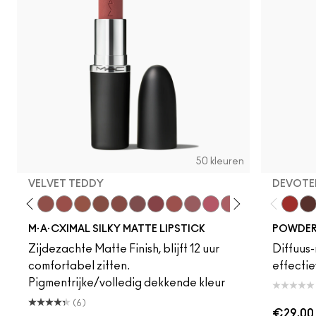
50 kleuren
VELVET TEDDY
DEVOTED
eddy
e M·A·Cximal
Honeylove
Kinda Sexy
Velvet Teddy
Mull It To The Max
Taupe
Warm Teddy
Whirl
Soar
Twig Twist
Sweet Deal
Mehr
Get The Hint?
You Wouldn't Get I
Lipstick Snob
Candy Yum
Captiv
Devote
Div
Tur
M·A·CXIMAL SILKY MATTE LIPSTICK
POWDER 
Zijdezachte Matte Finish, blijft 12 uur
Diffuus-
comfortabel zitten.
effectie
Pigmentrijke/volledig dekkende kleur
(6)
€29.00