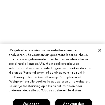
We gebruiken cookies om ons websiteverkeer te
analyseren, u te voorzien van gepersonaliseerde inhoud,
op interesses gebaseerde advertenties en informatie van
social media kanalen. U kunt uw cookievoorkeuren
selecteren of meer informatie krijgen over cookies door te
klikken op 'Personaliseren' of op elk gewenst moment in
OVER MAC
ons Privacybeleid. U kunt klikken op 'Accepteren' of
'Weigeren' om alle cookies te accepteren of te weigeren.
ONS VERHAAL
Je kunt je toestemming op elk moment intrekken door
ONLINE SHOPPEN
onderaan deze site op ‘Cookies beheren’ te klikken.
ARTISTIEK
MIJN ACCOUNT
MAC VIVA GLAM
HULP NODIG?
Weigeren
Aanvaarden