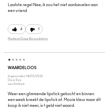
Laatste regel
Nee, ik zou het niet aanbevelen aan
een vriend
4
1
Markeer Deze Beoordeling
WAARDELOOS
Ingezonden
14/05/2025
Door
Eva
van
Arnhem
Weer een glimmende lipstick gekocht en binnen
een week breekt de lipstick af. Mooie kleur maar dit
koop ik niet meer, is t geld niet waard.