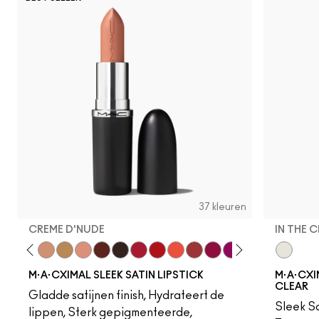
37 kleuren
CREME D'NUDE
IN THE 
ot
chstock
HodgePodge
Stone
Creme D'Nude
Call It Cozy
Myth
Paramount
Film Noir
Brave Red
Left On Red
Morange
Sweetheart
Lovers Only
Popstar Pink
Maraschino, M
Brick-O-La
In The C
Sitting 
Grap
M·A·CXIMAL SLEEK SATIN LIPSTICK
M·A·CXIM
CLEAR
Gladde satijnen finish, Hydrateert de
Sleek Sa
lippen, Sterk gepigmenteerde,