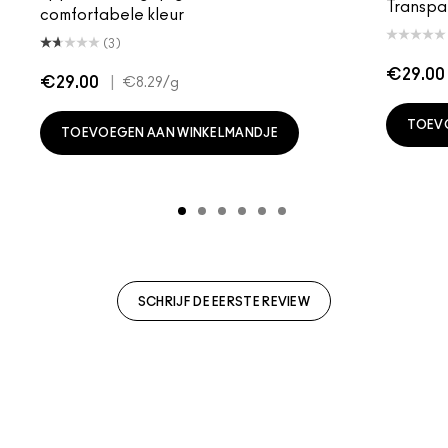
Transpa
comfortabele kleur
(3)
€29.00
€29.00
|
€8.29
/g
TOEV
TOEVOEGEN AAN WINKELMANDJE
SCHRIJF DE EERSTE REVIEW