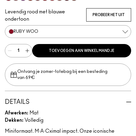
Ruby Woo
Mehr
Everybody'S Heroine
Chili
Twig Twist
Russian Red
Forever Curious
Velvet Teddy
Diva
Warm Teddy
Levendig rood met blauwe
PROBEER HET UIT
ondertoon
RUBY WOO
TOEVOEGEN AAN WINKELMANDJE
Ontvang je zomer-totebag bij een besteding
van 69€
DETAILS
Afwerken:
Mat
Dekken:
Volledig
Miniformaat. M·A·Cximal impact. Onze iconische