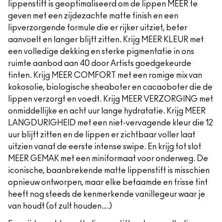
lippenstift is geoptimaliseerd om de lippen MEER te
geven met een zijdezachte matte finish en een
lipverzorgende formule die er rijker uitziet, beter
aanvoelt en langer blijft zitten. Krijg MEER KLEUR met
een volledige dekking en sterke pigmentatie in ons
ruimte aanbod aan 40 door Artists goedgekeurde
tinten. Krijg MEER COMFORT met een romige mix van
kokosolie, biologische sheaboter en cacaoboter die de
lippen verzorgt en voedt. Krijg MEER VERZORGING met
onmiddellijke en acht uur lange hydratatie. Krijg MEER
LANGDURIGHEID met een niet-vervagende kleur die 12
uur blijft zitten en de lippen er zichtbaar voller laat
uitzien vanaf de eerste intense swipe. En krijg tot slot
MEER GEMAK met een miniformaat voor onderweg. De
iconische, baanbrekende matte lippenstift is misschien
opnieuw ontworpen, maar elke befaamde en frisse tint
heeft nog steeds de kenmerkende vanillegeur waar je
van houdt (of zult houden….)