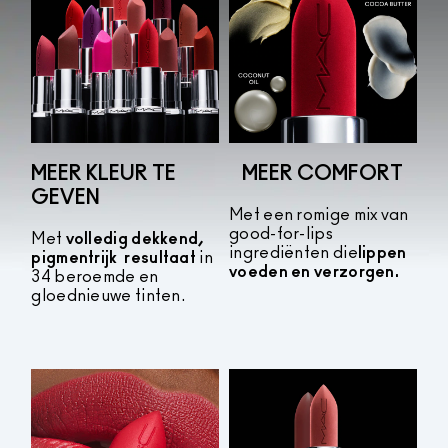
MEER KLEUR TE
MEER COMFORT
GEVEN
Met een romige mix van
good-for-lips
Met
volledig dekkend,
ingrediënten die
lippen
pigmentrijk
resultaat
in
voeden en verzorgen.
34 beroemde en
gloednieuwe tinten.