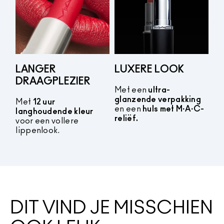
LANGER
LUXERE LOOK
DRAAGPLEZIER
Met een
ultra-
glanzende verpakking
Met
12 uur
en een
huls met M·A·C-
langhoudende kleur
reliëf.
voor een vollere
lippenlook.
DIT VIND JE MISSCHIEN