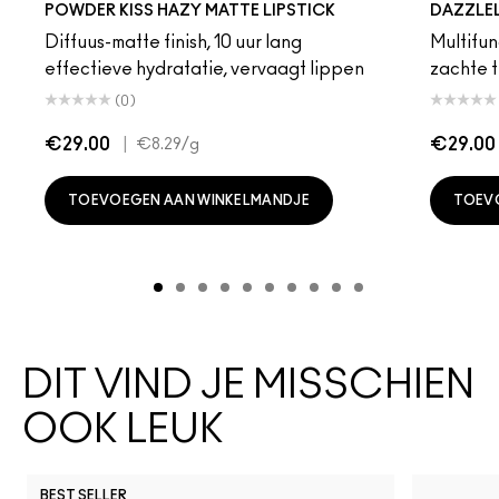
POWDER KISS HAZY MATTE LIPSTICK
DAZZLE
Diffuus-matte finish, 10 uur lang
Multifunc
effectieve hydratatie, vervaagt lippen
zachte t
(0)
€29.00
|
€29.00
€8.29
/g
TOEVOEGEN AAN WINKELMANDJE
TOEV
DIT VIND JE MISSCHIEN
OOK LEUK
BEST SELLER