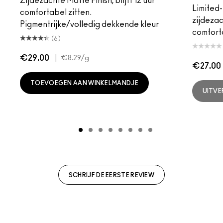
Zijdezachte Matte Finish, blijft 12 uur
Limited-
comfortabel zitten.
zijdezac
Pigmentrijke/volledig dekkende kleur
comfort
(6)
€29.00
|
€8.29
/g
€27.00
TOEVOEGEN AAN WINKELMANDJE
UITV
SCHRIJF DE EERSTE REVIEW