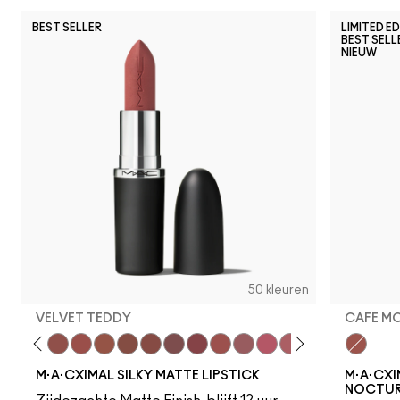
BEST SELLER
LIMITED E
BEST SELL
NIEUW
50 kleuren
VELVET TEDDY
CAFE M
eddy
e M·A·Cximal
Honeylove
Kinda Sexy
Velvet Teddy
Mull It To The Max
Taupe
Warm Teddy
Whirl
Soar
Twig Twist
Sweet Deal
Mehr
Get The Hint?
You Wouldn't Get I
Lipstick Snob
Candy Yum
Cafe M
Captiv
Div
M·A·CXIMAL SILKY MATTE LIPSTICK
M·A·CXI
NOCTUR