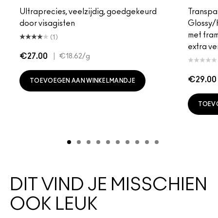
Ultraprecies, veelzijdig, goedgekeurd
Transpa
door visagisten
Glossy/h
met fra
(1)
extra ver
€27.00
|
€18.62
/g
€29.00
TOEVOEGEN AAN WINKELMANDJE
TOEV
DIT VIND JE MISSCHIEN
OOK LEUK