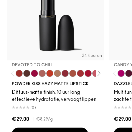
24 kleuren
DEVOTED TO CHILI
CANDY 
Devoted To Chili
Turn To The Left
Twenty-Fun
Teddy 2.0
My Best Life
Off The Market
Dubonnet Buzz
Moving On Up
Brickthrough
Ruby New
Sultriness
Ready To Ming
Stay Curio
A Littl
Candy
On 
Gr
POWDER KISS HAZY MATTE LIPSTICK
DAZZLE
Diffuus-matte finish, 10 uur lang
Multifunc
effectieve hydratatie, vervaagt lippen
zachte t
(0)
€29.00
|
€29.00
€8.29
/g