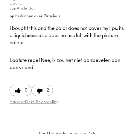
Door
Lin
van
Amsterdam
opmerkingen over Gracious
I bought this and the color does not cover my lips, its
a liquid mess also does not match with the picture
colour
Laatste regel
Nee, ik zou het niet aanbevelen aan
een vriend
0
2
Markeer Deze Beoordeling
Laat beoordelingen zien
1-6