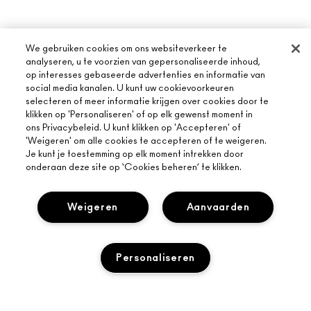
We gebruiken cookies om ons websiteverkeer te
analyseren, u te voorzien van gepersonaliseerde inhoud,
op interesses gebaseerde advertenties en informatie van
social media kanalen. U kunt uw cookievoorkeuren
selecteren of meer informatie krijgen over cookies door te
klikken op 'Personaliseren' of op elk gewenst moment in
ons Privacybeleid. U kunt klikken op 'Accepteren' of
OVER MAC
'Weigeren' om alle cookies te accepteren of te weigeren.
ONS VERHAAL
Je kunt je toestemming op elk moment intrekken door
onderaan deze site op ‘Cookies beheren’ te klikken.
ONLINE SHOPPEN
ARTISTIEK
MIJN ACCOUNT
MAC VIVA GLAM
Weigeren
Aanvaarden
HULP NODIG?
AANMELDEN VOOR E-MAILS
BEWUSTE SCHOONHEID
VOLG MIJN BESTELLING
PROMOTIES
CARRIÈREMOGELIJKHEDEN
JE MAC-WINKEL
VEELGESTELDE VRAGEN
Personaliseren
MAC PRO-LIDMAATSCHAP
EEN WINKEL ZOEKEN
RETOUREN EN RUILEN
DIERPROEVEN
PRIVACY EN VOORWAARDEN
MAKE-UP SERVICES
LEVERING