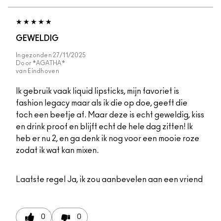
GEWELDIG
Ingezonden
27/11/2025
Door
*AGATHA*
van
Eindhoven
Ik gebruik vaak liquid lipsticks, mijn favoriet is
fashion legacy maar als ik die op doe, geeft die
toch een beetje af. Maar deze is echt geweldig, kiss
en drink proof en blijft echt de hele dag zitten! Ik
heb er nu 2, en ga denk ik nog voor een mooie roze
zodat ik wat kan mixen.
Laatste regel
Ja, ik zou aanbevelen aan een vriend
0
0