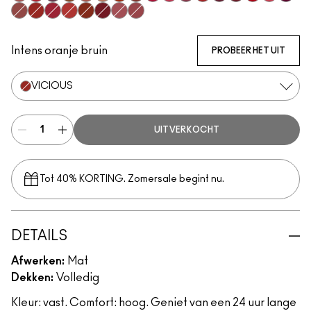
Mischief
Ruby True
Opulence
Posh
Meticulous
Teaser
Brazen
Emphatic
Gossip
Hyperbole
Decadence
Doyenne
Vixen
Carnivore
Gutsy
Gracious
Fruitfu
Bodacious
Vicious
Most Curious
Extra Chili
Sophistry
Poncy
Upgraded
Mull It Over & Over
Intens oranje bruin
PROBEER HET UIT
VICIOUS
UITVERKOCHT
Tot 40% KORTING. Zomersale begint nu.
DETAILS
Afwerken:
Mat
Dekken:
Volledig
Kleur: vast. Comfort: hoog. Geniet van een 24 uur lange