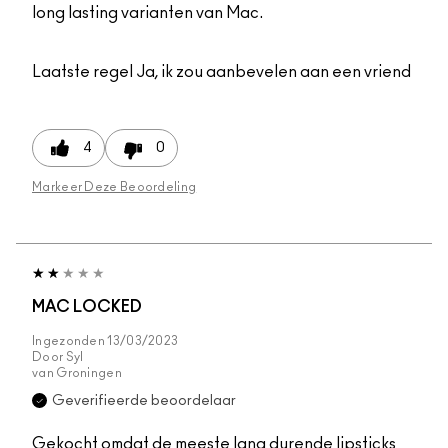
long lasting varianten van Mac.
Laatste regel
Ja, ik zou aanbevelen aan een vriend
4
0
Markeer Deze Beoordeling
MAC LOCKED
Ingezonden
13/03/2023
Door
Syl
van
Groningen
Geverifieerde beoordelaar
Gekocht omdat de meeste lang durende lipsticks