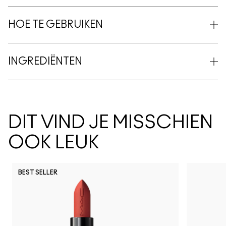
HOE TE GEBRUIKEN
INGREDIËNTEN
DIT VIND JE MISSCHIEN
OOK LEUK
BEST SELLER
It's Yours
Kissing Strangers
Can't Dull My Shine
$ellout
See Sheer
Hug Me
Housewife
Uncensored
Signature Move
Pigment Of Y
Like I Wa
Posh 
We