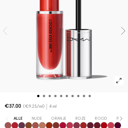
Foundation Finder
Mini MAC
SHOP ALLE BORSTELS
SHOP ALLES GEZICHT
SHOP ALLES OGEN
€37.00
€9.25
/ml
4 ml
ALLE
NUDE
ORANJE
ROZE
ROOD
PAAR