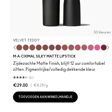
50 kleuren
VELVET TEDDY
hoto
 M·A·Cximal
oneylove
Kinda Sexy
Café Mocha
Velvet Teddy
Mull It To The Max
Taupe
Warm Teddy
Whirl
Soar
Twig Twist
Sweet Deal
Mehr
Get The Hint?
You Wouldn't Get
Lipstick Sno
Candy Yu
Fleshpo
Capti
Peac
Di
H
M·A·CXIMAL SILKY MATTE LIPSTICK
Zijdezachte Matte Finish, blijft 12 uur comfortabel
zitten. Pigmentrijke/volledig dekkende kleur
(6)
€29.00
|
€8.29
/g
TOEVOEGEN AAN WINKELMANDJE