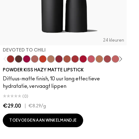
24 kleuren
DEVOTED TO CHILI
Pucker
da
erman
ous
rstatement
uessing Game
Flamingo
Tilted Denim
Devoted To Chili
Verve Swerve
Blankety
Turn To The Left
Sin
Truth Be Untold
Twenty-Fun
Antique Velvet
Creme In Your Coffee
Teddy 2.0
Smoked Purple
Del Rio
My Best Life
Red Rock
Dubonnet
Off The Market
Centre Of Attention
Dubonnet Buzz
Left On Red
Moving On Up
Espresso Yourself
Brickthrough
Sitting Pretty
Ruby New
Brave
Sultriness
Modesty
Ready To Mingle
Creme Cup
Stay Curious
Pink Pepperm
A Little Ta
Violet Va
On My M
Rebel
Ches
Cy
M
POWDER KISS HAZY MATTE LIPSTICK
Diffuus-matte finish, 10 uur lang effectieve
hydratatie, vervaagt lippen
(0)
€29.00
|
€
€8.29
/g
TOEVOEGEN AAN WINKELMANDJE