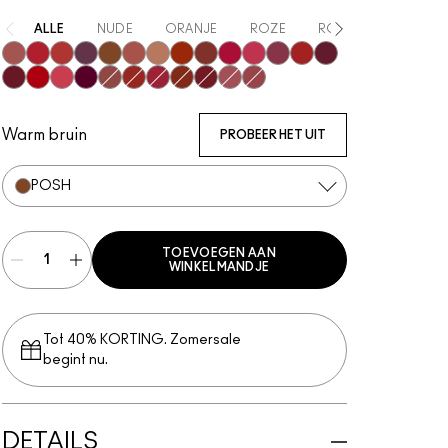
ALLE
NUDE
ORANJE
ROZE
ROOD
PAARS
Mischief
Ruby True
Extra Chili
Opulence
Posh
Meticulous
Teaser
Brazen
Emphatic
Gossip
Hyperbole
Decadence
Doyenne
Vixen
Carnivore
Gutsy
Gracious
Fruitful
Bodacious
Vicious
Most Curious
Sophistry
Poncy
Upgraded
Mull It Over & Over
Warm bruin
PROBEER HET UIT
POSH
TOEVOEGEN AAN
WINKELMANDJE
Tot 40% KORTING. Zomersale
begint nu.
DETAILS