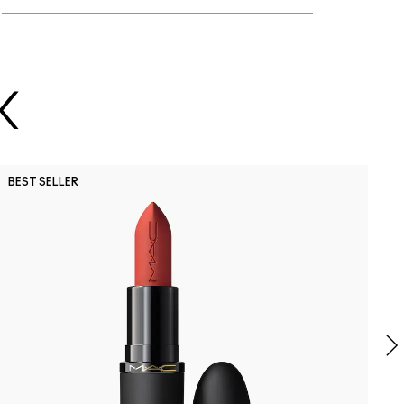
K
O
BEST SELLER
M
B
C