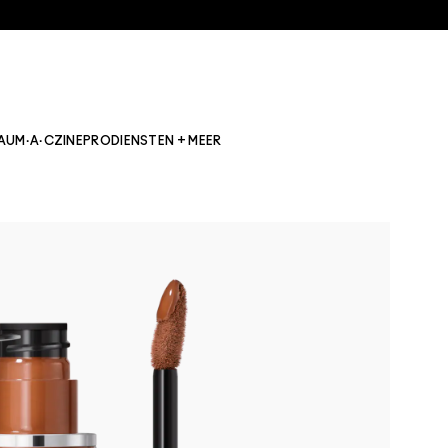
AU
M·A·CZINE
PRO
DIENSTEN + MEER