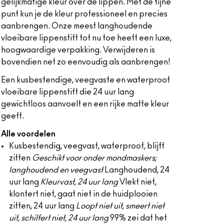
gelijkmatige kleur over de lippen. Met de fijne
punt kun je de kleur professioneel en precies
aanbrengen. Onze meest langhoudende
vloeibare lippenstift tot nu toe heeft een luxe,
hoogwaardige verpakking. Verwijderen is
bovendien net zo eenvoudig als aanbrengen!
Een kusbestendige, veegvaste en waterproof
vloeibare lippenstift die 24 uur lang
gewichtloos aanvoelt en een rijke matte kleur
geeft.
Alle voordelen
Kusbestendig, veegvast, waterproof, blijft
zitten
Geschikt voor onder mondmaskers;
langhoudend en veegvast
Langhoudend, 24
uur lang
Kleurvast, 24 uur lang
Vlekt niet,
klontert niet, gaat niet in de huidplooien
zitten, 24 uur lang
Loopt niet uit, smeert niet
uit, schilfert niet, 24 uur lang
99% zei dat het