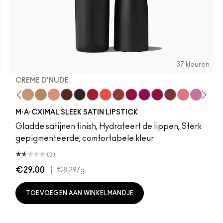
37 kleuren
CREME D'NUDE
 It
b
m Yum
t
ve Audience
hstock
va
odgePodge
Mixed Media
Stone
Everybody's Heroine
Creme D'Nude
Caviar
Call It Cozy
D For Danger
Myth
Keep Dreaming
Paramount
Go Retro
Film Noir
Avant Garnet
Brave Red
Russian Red
Morange
Ring The Alarm
Sweetheart
Marrakesh
Lovers Only
Forever Curious
Popstar Pink
Ruby Woo
Maraschino, Much?
No Coral-Ation
Brick-O-La
Lady Danger
Grapefruit 
Sugar Da
Saint G
Chili
Amor
Ove
G
M·A·CXIMAL SLEEK SATIN LIPSTICK
Gladde satijnen finish, Hydrateert de lippen, Sterk
gepigmenteerde, comfortabele kleur
(3)
€29.00
|
€8.29
/g
TOEVOEGEN AAN WINKELMANDJE