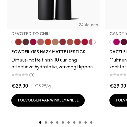
24 kleuren
DEVOTED TO CHILI
CANDY 
Devoted To Chili
Turn To The Left
Twenty-Fun
Teddy 2.0
My Best Life
Off The Market
Dubonnet Buzz
Moving On Up
Brickthrough
Ruby New
Sultriness
Ready To Ming
Stay Curio
A Littl
Candy
On 
Gr
POWDER KISS HAZY MATTE LIPSTICK
DAZZLE
Diffuus-matte finish, 10 uur lang
Multifunc
effectieve hydratatie, vervaagt lippen
zachte t
(0)
€29.00
|
€29.00
€8.29
/g
TOEVOEGEN AAN WINKELMANDJE
TOEV