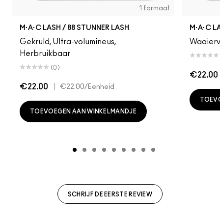
1 formaat
M·A·C LASH / 88 STUNNER LASH
M·A·C L
Gekruld, Ultra-volumineus,
Waaierv
Herbruikbaar
(0)
€22.00
€22.00
|
€22.00
/Eenheid
TOEV
TOEVOEGEN AAN WINKELMANDJE
SCHRIJF DE EERSTE REVIEW