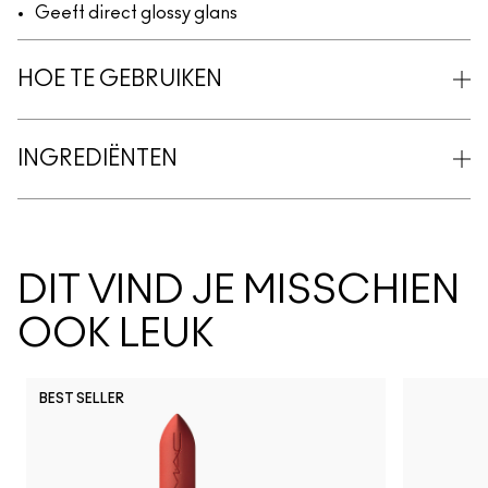
Geeft direct glossy glans
HOE TE GEBRUIKEN
INGREDIËNTEN
DIT VIND JE MISSCHIEN
OOK LEUK
BEST SELLER
Vex
Shroom
Brulé
Nylon
Malt
Orb
Ome
Je