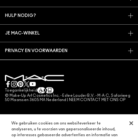
ARTISTIEK
MIJN ACCOUNT
MAC VIVA GLAM
HULP NODIG?
AANMELDEN VOOR E-MAILS
BEWUSTE SCHOONHEID
VOLG MIJN BESTELLING
PROMOTIES
CARRIÈREMOGELIJKHEDEN
JE MAC-WINKEL
VEELGESTELDE VRAGEN
MAC PRO-LIDMAATSCHAP
EEN WINKEL ZOEKEN
RETOUREN EN RUILEN
DIERPROEVEN
PRIVACY EN VOORWAARDEN
MAKE-UP SERVICES
LEVERING
PRIVACYBELEID
BOEK EEN MAKE-UP SERVICE
MIJN ACCOUNT
GEBRUIKSVOORWAARDEN
LIVE CHAT
VERKOOPSVOORWAARDEN
NEEM CONTACT MET ONS OP
NAMAAKPRODUCTEN
Toegankelijkheid
CONTACTEER FABRIKANT
© Make-Up Art Cosmetics Inc. - Estee Lauder B.V. - M·A·C, Safariweg
ALGEMENE VOORWAARDEN POA
50 Maarssen 3605 MA Nederland |
NEEM CONTACT MET ONS OP
BEHEER VAN COOKIES
We gebruiken cookies om ons websiteverkeer te
analyseren, u te voorzien van gepersonaliseerde inhoud,
op interesses gebaseerde advertenties en informatie van