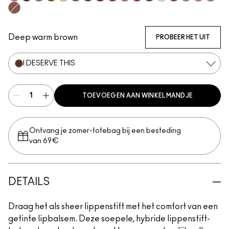
Well, Well, Well…
It's Yours
Hug Me
Can't Dull My Shine
Lil Squirt
Posh Pit
Housewife
Figgy
Lady Bug
No Photos
Cockney
PDA
Surprise
Work Crush
Not Humble, 
Oh, Good
Thanks
Alone Time
Deep warm brown
PROBEER HET UIT
I DESERVE THIS
TOEVOEGEN AAN WINKELMANDJE
Ontvang je zomer-totebag bij een besteding
van 69€
DETAILS
Draag het als sheer lippenstift met het comfort van een
getinte lipbalsem. Deze soepele, hybride lippenstift-