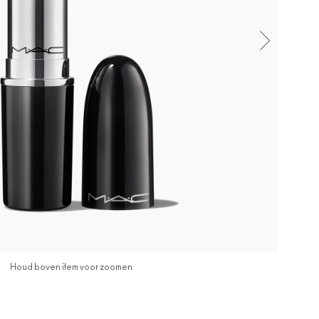
Houd boven item voor zoomen