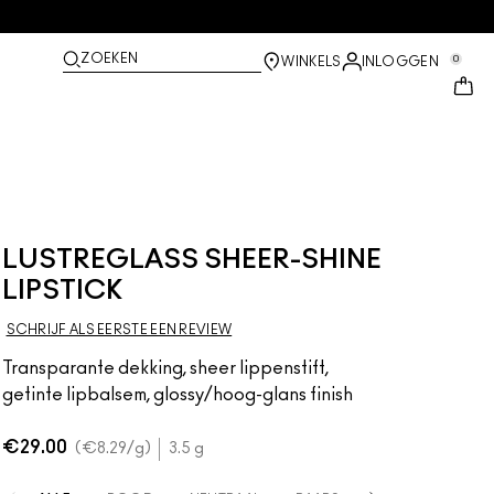
ZOEKEN
0
WINKELS
INLOGGEN
LUSTREGLASS SHEER-SHINE
LIPSTICK
SCHRIJF ALS EERSTE EEN REVIEW
Transparante dekking, sheer lippenstift,
getinte lipbalsem, glossy/hoog-glans finish
€29.00
€8.29
/g
3.5 g