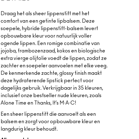
Draag het als sheer lippenstift met het
comfort van een getinte lipbalsem. Deze
soepele, hybride lippenstift-balsem levert
opbouwbare kleur voor natuurlijk voller
ogende lippen. Een romige combinatie van
jojoba, frambozenzaad, kokos en biologische
extra vierge olijfolie voedt de lippen, zodat ze
zachter en soepeler aanvoelen met elke veeg.
De kenmerkende zachte, glossy finish maakt
deze hydraterende lipstick perfect voor
dagelijks gebruik. Verkrijgbaar in 35 kleuren,
inclusief onze bestseller nude kleuren, zoals
Alone Time en Thanks, It’s M·A·C!
Een sheer lippenstift die aanvoelt als een
balsem en zorgt voor opbouwbare kleur en
langdurig kleur behoudt.