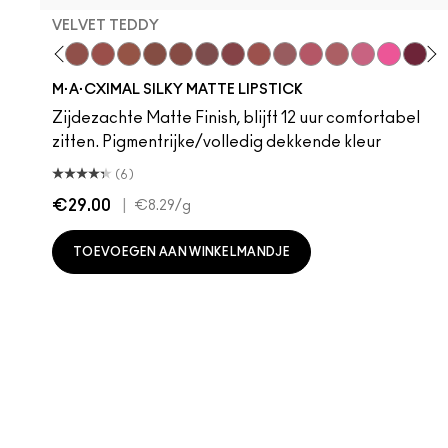
VELVET TEDDY
 Teddy
are M·A·Cximal
Honeylove
Kinda Sexy
Velvet Teddy
Mull It To The Max
Taupe
Warm Teddy
Whirl
Soar
Twig Twist
Sweet Deal
Mehr
Get The Hint?
You Wouldn't Get
Lipstick Sno
Candy Yu
Fleshpo
Capti
Peac
Di
H
M·A·CXIMAL SILKY MATTE LIPSTICK
Zijdezachte Matte Finish, blijft 12 uur comfortabel
zitten. Pigmentrijke/volledig dekkende kleur
(6)
€29.00
|
€8.29
/g
TOEVOEGEN AAN WINKELMANDJE