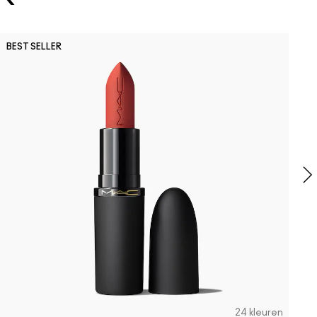
O
BEST SELLER
M
B
C
24 kleuren