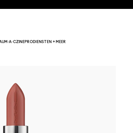
AU
M·A·CZINE
PRO
DIENSTEN + MEER