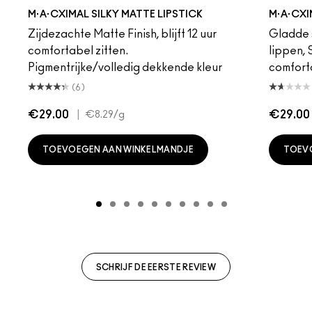
eddy
e M·A·Cximal
Honeylove
Kinda Sexy
Velvet Teddy
Mull It To The Max
Taupe
Warm Teddy
Whirl
Soar
Twig Twist
Sweet Deal
Mehr
Get The Hint?
Fleshpot
You Wouldn't Get I
Peachstock
Lipstick Snob
HodgePodge
Candy Yum
Stone
Captiv
Creme
Div
Cal
M·A·CXIMAL SILKY MATTE LIPSTICK
M·A·CXI
Zijdezachte Matte Finish, blijft 12 uur
Gladde s
comfortabel zitten.
lippen,
Pigmentrijke/volledig dekkende kleur
comfort
(6)
€29.00
|
€29.00
€8.29
/g
TOEVOEGEN AAN WINKELMANDJE
TOEV
SCHRIJF DE EERSTE REVIEW