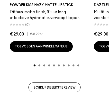
Devoted To Chili
Turn To The Left
Twenty-Fun
Teddy 2.0
My Best Life
Off The Market
Dubonnet Buzz
Moving On Up
Brickthrough
Ruby New
Sultriness
Ready To Ming
Stay Curio
A Littl
Candy
On 
Gr
POWDER KISS HAZY MATTE LIPSTICK
DAZZLE
Diffuus-matte finish, 10 uur lang
Multifunc
effectieve hydratatie, vervaagt lippen
zachte t
(0)
€29.00
|
€29.00
€8.29
/g
TOEVOEGEN AAN WINKELMANDJE
TOEV
SCHRIJF DE EERSTE REVIEW