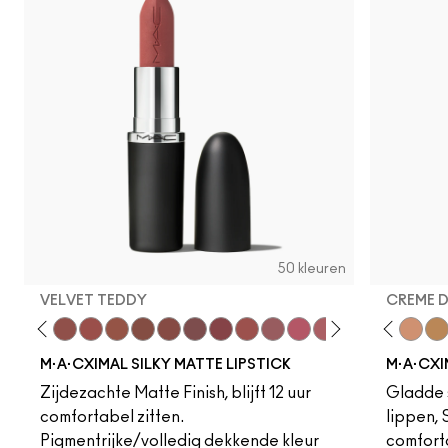
50 kleuren
VELVET TEDDY
CREME 
eddy
e M·A·Cximal
Honeylove
Kinda Sexy
Velvet Teddy
Mull It To The Max
Taupe
Warm Teddy
Whirl
Soar
Twig Twist
Sweet Deal
Mehr
Get The Hint?
Fleshpot
You Wouldn't Get I
Peachstock
Lipstick Snob
HodgePodge
Candy Yum
Stone
Captiv
Creme
Div
Cal
M·A·CXIMAL SILKY MATTE LIPSTICK
M·A·CXI
Zijdezachte Matte Finish, blijft 12 uur
Gladde s
comfortabel zitten.
lippen,
Pigmentrijke/volledig dekkende kleur
comfort