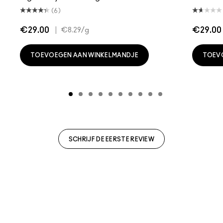
(6)
€29.00
|
€29.00
€8.29
/g
TOEVOEGEN AAN WINKELMANDJE
TOEV
SCHRIJF DE EERSTE REVIEW