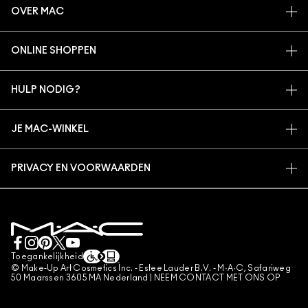
OVER MAC
ONS VERHAAL
ONLINE SHOPPEN
ARTISTIEK
MIJN ACCOUNT
MAC VIVA GLAM
HULP NODIG?
AANMELDEN VOOR E-MAILS
BEWUSTE SCHOONHEID
VOLG MIJN BESTELLING
PROMOTIES
CARRIÈREMOGELIJKHEDEN
JE MAC-WINKEL
VEELGESTELDE VRAGEN
MAC PRO-LIDMAATSCHAP
EEN WINKEL ZOEKEN
RETOUREN EN RUILEN
DIERPROEVEN
PRIVACY EN VOORWAARDEN
MAKE-UP SERVICES
LEVERING
PRIVACYBELEID
BOEK EEN MAKE-UP SERVICE
MIJN ACCOUNT
GEBRUIKSVOORWAARDEN
LIVE CHAT
VERKOOPSVOORWAARDEN
NEEM CONTACT MET ONS OP
NAMAAKPRODUCTEN
Toegankelijkheid
CONTACTEER FABRIKANT
© Make-Up Art Cosmetics Inc. - Estee Lauder B.V. - M·A·C, Safariweg
ALGEMENE VOORWAARDEN POA
50 Maarssen 3605 MA Nederland |
NEEM CONTACT MET ONS OP
BEHEER VAN COOKIES