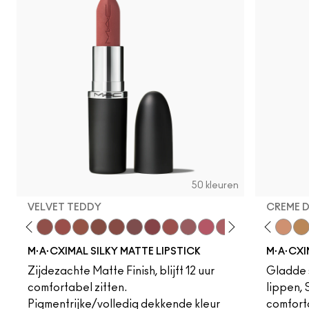
50 kleuren
VELVET TEDDY
CREME 
to
·A·Cximal
eylove
Kinda Sexy
Café Mocha
Velvet Teddy
Mull It To The Max
Taupe
Warm Teddy
Whirl
Soar
Twig Twist
Sweet Deal
Mehr
Get The Hint?
Fleshpot
You Wouldn't Get I
Peachstock
Lipstick Snob
HodgePodge
Candy Yum
Stone
Captiv
Creme
Div
Cal
M·A·CXIMAL SILKY MATTE LIPSTICK
M·A·CXI
Zijdezachte Matte Finish, blijft 12 uur
Gladde s
comfortabel zitten.
lippen,
Pigmentrijke/volledig dekkende kleur
comfort