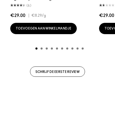
(6)
€29.00
|
€29.00
€8.29
/g
TOEVOEGEN AAN WINKELMANDJE
TOEV
SCHRIJF DE EERSTE REVIEW