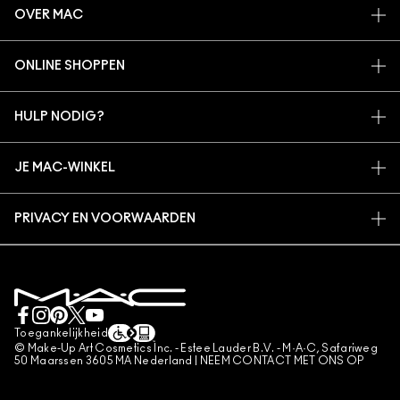
OVER MAC
ONS VERHAAL
ONLINE SHOPPEN
ARTISTIEK
MIJN ACCOUNT
MAC VIVA GLAM
HULP NODIG?
AANMELDEN VOOR E-MAILS
BEWUSTE SCHOONHEID
VOLG MIJN BESTELLING
PROMOTIES
CARRIÈREMOGELIJKHEDEN
JE MAC-WINKEL
VEELGESTELDE VRAGEN
MAC PRO-LIDMAATSCHAP
EEN WINKEL ZOEKEN
RETOUREN EN RUILEN
DIERPROEVEN
PRIVACY EN VOORWAARDEN
MAKE-UP SERVICES
LEVERING
PRIVACYBELEID
BOEK EEN MAKE-UP SERVICE
MIJN ACCOUNT
GEBRUIKSVOORWAARDEN
LIVE CHAT
VERKOOPSVOORWAARDEN
NEEM CONTACT MET ONS OP
NAMAAKPRODUCTEN
Toegankelijkheid
CONTACTEER FABRIKANT
© Make-Up Art Cosmetics Inc. - Estee Lauder B.V. - M·A·C, Safariweg
ALGEMENE VOORWAARDEN POA
50 Maarssen 3605 MA Nederland |
NEEM CONTACT MET ONS OP
BEHEER VAN COOKIES