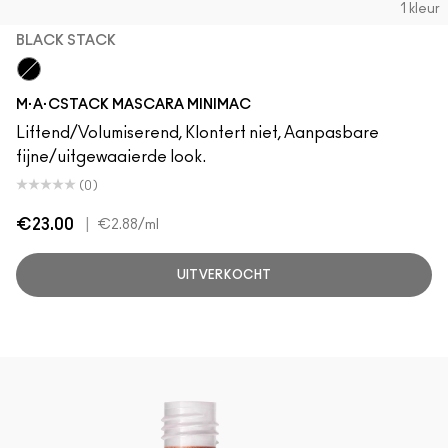
1 kleur
BLACK STACK
Black Stack
M·A·CSTACK MASCARA MINIMAC
Liftend/Volumiserend, Klontert niet, Aanpasbare
fijne/uitgewaaierde look.
(0)
€23.00
|
€2.88
/ml
UITVERKOCHT