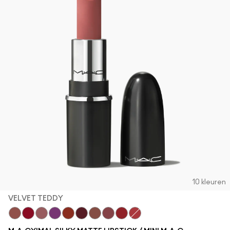
10 kleuren
VELVET TEDDY
Velvet Teddy
Ruby Woo
Mehr
Everybody'S Heroine
Chili
Diva
Warm Teddy
Twig Twist
Russian Red
Forever Curious