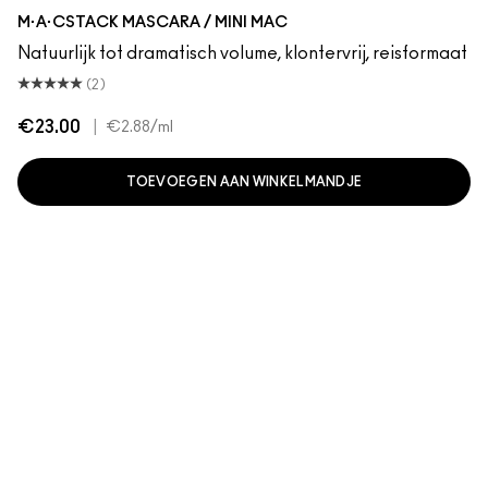
Black Stack
M·A·CSTACK MASCARA / MINI MAC
Natuurlijk tot dramatisch volume, klontervrij, reisformaat
(2)
€23.00
|
€2.88
/ml
TOEVOEGEN AAN WINKELMANDJE