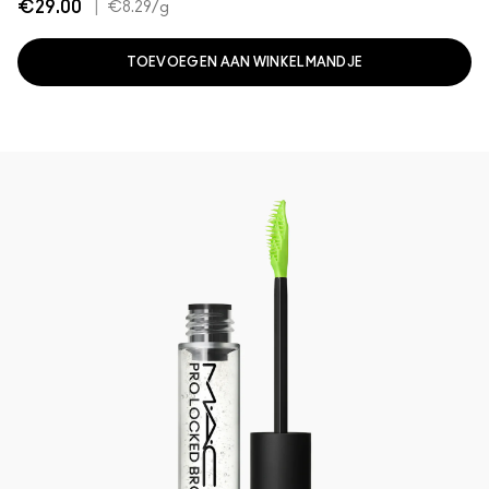
€29.00
|
€8.29
/g
TOEVOEGEN AAN WINKELMANDJE