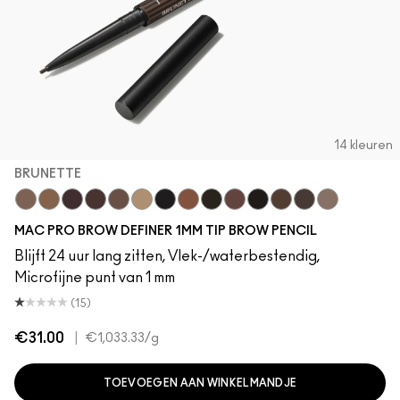
14 kleuren
BRUNETTE
Brunette
Fling
Genuine Aubergine
Hickory
Lingering
Omega
Onyx
Penny
Spiked
Strut
Stud
Stylized
Taupe
Thunder
MAC PRO BROW DEFINER 1MM TIP BROW PENCIL
Blijft 24 uur lang zitten, Vlek-/waterbestendig,
Microfijne punt van 1 mm
(15)
€31.00
|
€1,033.33
/g
TOEVOEGEN AAN WINKELMANDJE