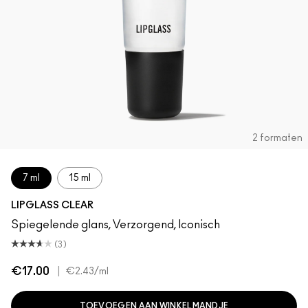
2 formaten
7 ml
15 ml
LIPGLASS CLEAR
Spiegelende glans, Verzorgend, Iconisch
(3)
€17.00
|
€2.43
/ml
TOEVOEGEN AAN WINKELMANDJE