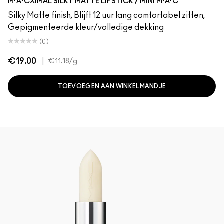
M·A·CXIMAL SILKY MATTE LIPSTICK / MINI M·A·C
Silky Matte finish, Blijft 12 uur lang comfortabel zitten,
Gepigmenteerde kleur/volledige dekking
(0)
€19.00
|
€11.18
/g
TOEVOEGEN AAN WINKELMANDJE