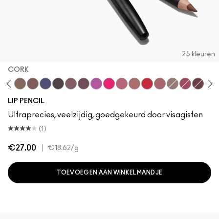
25 kleuren
CORK
h
ge To Edge
Oak
Cork
Chestnut
Cyber World
Nightmoth
Plum
Vino
Magenta
Talking Points
Soar
Auburn
Ruby Woo
Chicory
Stone
Beet
Burgun
Che
LIP PENCIL
Ultraprecies, veelzijdig, goedgekeurd door visagisten
(1)
€27.00
|
€18.62
/g
TOEVOEGEN AAN WINKELMANDJE