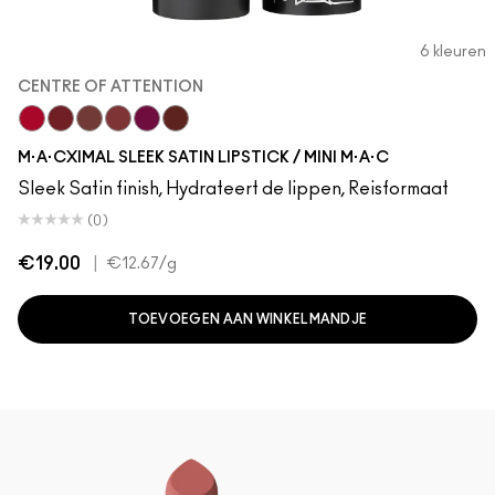
6 kleuren
CENTRE OF ATTENTION
Centre Of Attention
Dubonnet
Creme In Your Coffee
Brick-O-La
Rebel
Paramount
M·A·CXIMAL SLEEK SATIN LIPSTICK / MINI M·A·C
Sleek Satin finish, Hydrateert de lippen, Reisformaat
(0)
€19.00
|
€12.67
/g
TOEVOEGEN AAN WINKELMANDJE