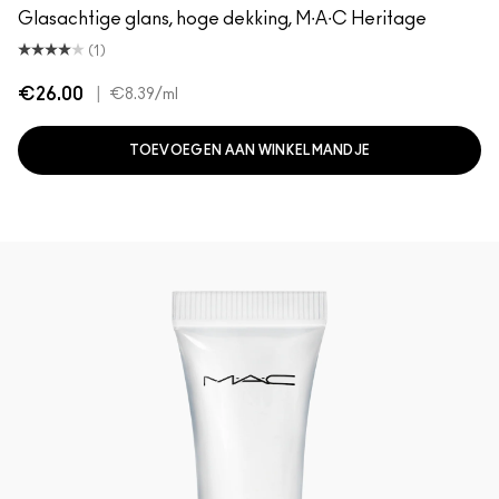
Glasachtige glans, hoge dekking, M∙A∙C Heritage
(1)
€26.00
|
€8.39
/ml
TOEVOEGEN AAN WINKELMANDJE