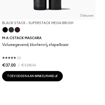
3 kleuren
BLACK STACK - SUPERSTACK MEGA BRUSH
Black Stack - Superstack Mega Brush
Black Stack - Superstack Micro Brush
Chestnut Stack
M·A·CSTACK MASCARA
Volumegevend, klontervrij, stapelbaar
(2)
€37.00
|
€
€3.08
/ml
TOEVOEGEN AAN WINKELMANDJE