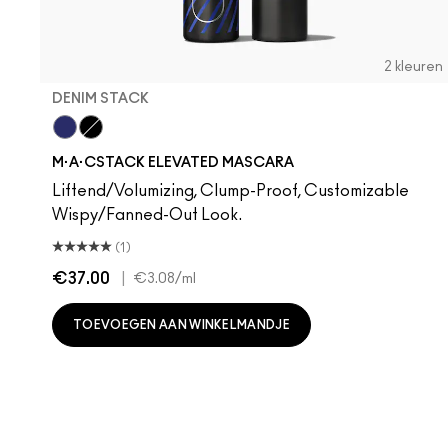
2 kleuren
DENIM STACK
Denim Stack
Black Stack
M·A·CSTACK ELEVATED MASCARA
Liftend/Volumizing, Clump-Proof, Customizable
Wispy/Fanned-Out Look.
(1)
€37.00
|
€3.08
/ml
TOEVOEGEN AAN WINKELMANDJE