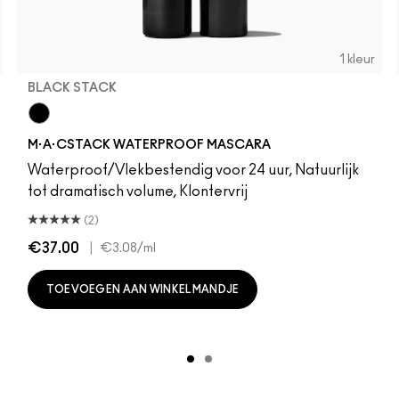
1 kleur
BLACK STACK
Black Stack
M·A·CSTACK WATERPROOF MASCARA
Waterproof/Vlekbestendig voor 24 uur, Natuurlijk
tot dramatisch volume, Klontervrij
(2)
€37.00
|
€3.08
/ml
TOEVOEGEN AAN WINKELMANDJE