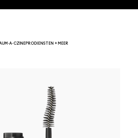
AU
M·A·CZINE
PRO
DIENSTEN + MEER