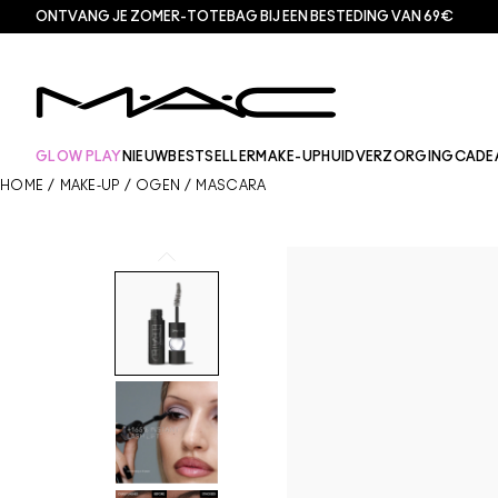
ONTVANG JE ZOMER-TOTEBAG BIJ EEN BESTEDING VAN 69€
GLOW PLAY
NIEUW
BESTSELLER
MAKE-UP
HUIDVERZORGING
CADE
HOME
/
MAKE-UP
/
OGEN
/
MASCARA