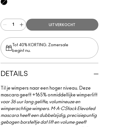
Black Stack
UITVERKOCHT
Tot 40% KORTING. Zomersale
begint nu.
DETAILS
Til je wimpers naar een hoger niveau. Deze
mascara geeft +165% onmiddellijke wimperlift
voor 36 uur lang gelifte, volumineuze en
wimperachtige wimpers. M·A·CStack Elevated
mascara heeft een dubbelzijdig, precisiepuntig
gebogen borsteltje dat lift en volume geeft