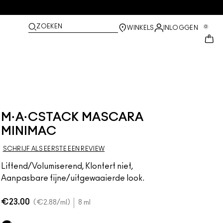
ZOEKEN
0
WINKELS
INLOGGEN
M·A·CSTACK MASCARA
MINIMAC
SCHRIJF ALS EERSTE EEN REVIEW
Liftend/Volumiserend, Klontert niet,
Aanpasbare fijne/uitgewaaierde look.
€23.00
€2.88
/ml
8 ml