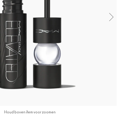
Houd boven item voor zoomen