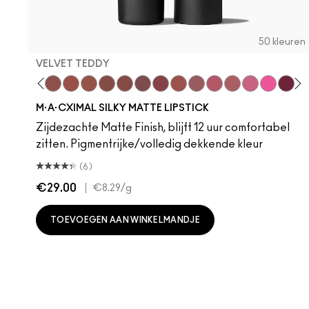
50 kleuren
VELVET TEDDY
hoto
 M·A·Cximal
oneylove
Kinda Sexy
Café Mocha
Velvet Teddy
Mull It To The Max
Taupe
Warm Teddy
Whirl
Soar
Twig Twist
Sweet Deal
Mehr
Get The Hint?
You Wouldn't Get
Lipstick Sno
Candy Yu
Fleshpo
Capti
Peac
Di
H
M·A·CXIMAL SILKY MATTE LIPSTICK
Zijdezachte Matte Finish, blijft 12 uur comfortabel
zitten. Pigmentrijke/volledig dekkende kleur
(6)
€29.00
|
€8.29
/g
TOEVOEGEN AAN WINKELMANDJE