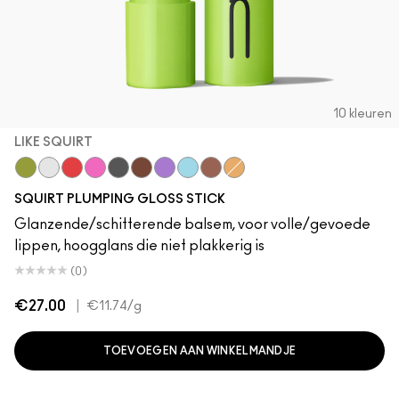
10 kleuren
LIKE SQUIRT
Like Squirt
Clear
Heat Sensor
Amped
Jet
Lower Cut
Violet Beta
Nova
Simulation
Hazard
SQUIRT PLUMPING GLOSS STICK
Glanzende/schitterende balsem, voor volle/gevoede
lippen, hoogglans die niet plakkerig is
(0)
€27.00
|
€11.74
/g
TOEVOEGEN AAN WINKELMANDJE