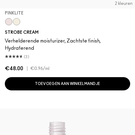
2 kleuren
PINKLITE
Pinklite
Goldlite
STROBE CREAM
Verhelderende moisturizer, Zachtste finish,
Hydraterend
(3)
€48.00
|
€0.96
/ml
TOEVOEGEN AAN WINKELMANDJE