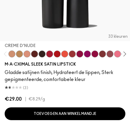
33 kleuren
CREME D'NUDE
Creme D'Nude
Call It Cozy
Myth
Paramount
Film Noir
Brave Red
Left On Red
Morange
Sweetheart
Lovers Only
Popstar Pink
Maraschino, Muc
Brick-O-La
Sitting Pre
Grapefr
Sai
M·A·CXIMAL SLEEK SATIN LIPSTICK
Gladde satijnen finish, Hydrateert de lippen, Sterk
gepigmenteerde, comfortabele kleur
(3)
€29.00
|
€8.29
/g
TOEVOEGEN AAN WINKELMANDJE