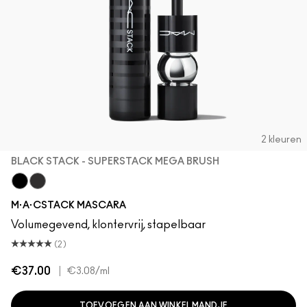
2 kleuren
BLACK STACK - SUPERSTACK MEGA BRUSH
Black Stack - Superstack Mega Brush
Black Stack - Superstack Micro Brush
M·A·CSTACK MASCARA
Volumegevend, klontervrij, stapelbaar
(2)
€37.00
|
€3.08
/ml
TOEVOEGEN AAN WINKELMANDJE