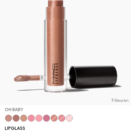
9 kleuren
OH BABY
Spite
Bittersweet Me
Oh Baby
Nymphette
Cultured
Love Child
Spice
Candy Box
Oyster Girl
LIPGLASS