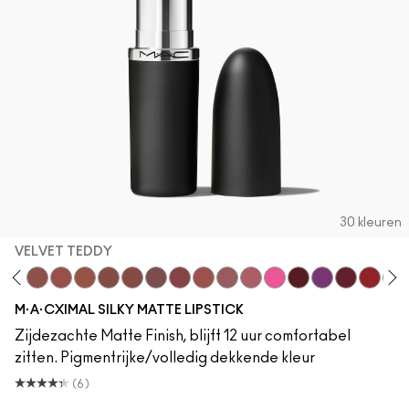
30 kleuren
VELVET TEDDY
neylove
Kinda Sexy
Velvet Teddy
Mull It To The Max
Taupe
Warm Teddy
Whirl
Soar
Twig Twist
Sweet Deal
Mehr
You Wouldn't Get It
Candy Yum Yum
Diva
Everybody's H
D For Dan
Russian
For
M·A·CXIMAL SILKY MATTE LIPSTICK
Zijdezachte Matte Finish, blijft 12 uur comfortabel
zitten. Pigmentrijke/volledig dekkende kleur
(6)