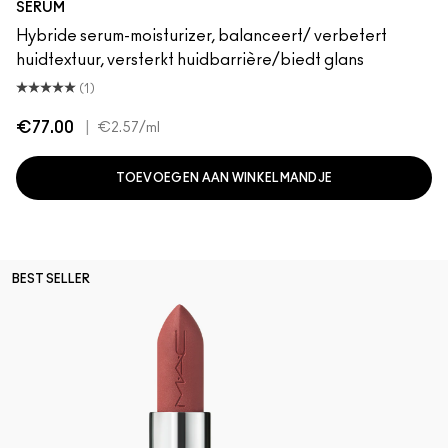
SERUM
Hybride serum-moisturizer, balanceert/ verbetert
huidtextuur, versterkt huidbarrière/biedt glans
(1)
€77.00
|
€2.57
/ml
TOEVOEGEN AAN WINKELMANDJE
BEST SELLER