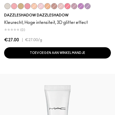
It’s All About Shine
Last Dance
I Like To Watch
Slow/Fast/Slow
Oh So Gilty
Shine De-Light
Dazzle Style
Dreamy Beams
She Sparkles
Let's Roll
Say It Isn't So
Can't Stop, Don't 
Feel the Fever
DAZZLESHADOW DAZZLESHADOW
Kleurecht, Hoge intensiteit, 3D glitter effect
(0)
€27.00
|
€27.00
/g
TOEVOEGEN AAN WINKELMANDJE