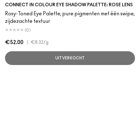
Multi
CONNECT IN COLOUR EYE SHADOW PALETTE: ROSE LENS
Rosy-Toned Eye Palette, pure pigmenten met één swipe,
zijdezachte textuur
(0)
€52.00
|
€8.32
/g
UITVERKOCHT