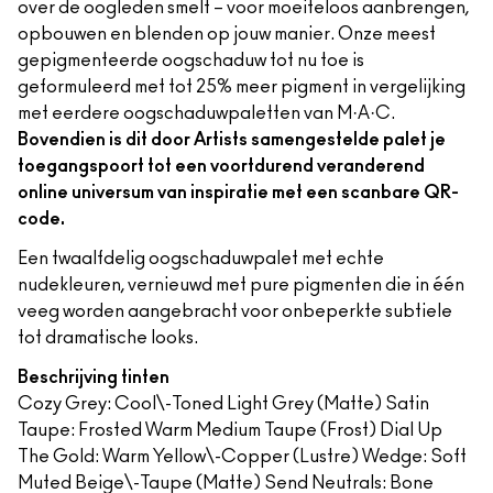
over de oogleden smelt – voor moeiteloos aanbrengen,
opbouwen en blenden op jouw manier. Onze meest
gepigmenteerde oogschaduw tot nu toe is
geformuleerd met tot 25% meer pigment in vergelijking
met eerdere oogschaduwpaletten van M·A·C.
Bovendien is dit door Artists samengestelde palet je
toegangspoort tot een voortdurend veranderend
online universum van inspiratie met een scanbare QR-
code.
Een twaalfdelig oogschaduwpalet met echte
nudekleuren, vernieuwd met pure pigmenten die in één
veeg worden aangebracht voor onbeperkte subtiele
tot dramatische looks.
Beschrijving tinten
Cozy Grey​: Cool\-Toned Light Grey (Matte) Satin
Taupe​: Frosted Warm Medium Taupe (Frost) Dial Up
The Gold: Warm Yellow\-Copper​​ (Lustre) Wedge: Soft
Muted Beige\-Taupe​​​ (Matte) Send Neutrals: Bone