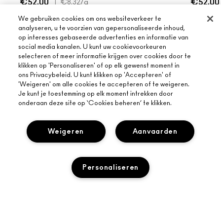
€52.00
|
€52.00
€8.32
/g
We gebruiken cookies om ons websiteverkeer te
TOEVOEGEN AAN WINKELMANDJE
TOEV
analyseren, u te voorzien van gepersonaliseerde inhoud,
op interesses gebaseerde advertenties en informatie van
social media kanalen. U kunt uw cookievoorkeuren
selecteren of meer informatie krijgen over cookies door te
klikken op 'Personaliseren' of op elk gewenst moment in
ons Privacybeleid. U kunt klikken op 'Accepteren' of
'Weigeren' om alle cookies te accepteren of te weigeren.
Je kunt je toestemming op elk moment intrekken door
onderaan deze site op ‘Cookies beheren’ te klikken.
SCHRIJF DE EERSTE REVIEW
Weigeren
Aanvaarden
OVER MAC
ONS VERHAAL
ONLINE SHOPPEN
Personaliseren
ARTISTIEK
MIJN ACCOUNT
MAC VIVA GLAM
HULP NODIG?
AANMELDEN VOOR E-MAILS
BEWUSTE SCHOONHEID
VOLG MIJN BESTELLING
PROMOTIES
TOEVOEGEN AAN WINKELMANDJE
CARRIÈREMOGELIJKHEDEN