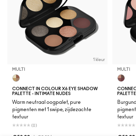
1 kleur
MULTI
MULTI
Multi
Multi
CONNECT IN COLOUR X6 EYE SHADOW
CONNEC
PALETTE - INTIMATE NUDES
PALETTE
Warm neutraal oogpalet, pure
Burgund
pigmenten met 1 swipe, zijdezachte
pigment
textuur
textuur
(0)