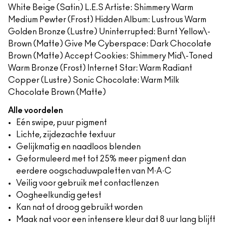
White Beige​​ (Satin) L.E.S Artiste​: Shimmery Warm
Medium Pewter (Frost) Hidden Album: Lustrous Warm
Golden Bronze (Lustre) Uninterrupted: Burnt Yellow\-
Brown​​ (Matte) Give Me Cyberspace: Dark Chocolate
Brown​​ (Matte) Accept Cookies: Shimmery Mid\-Toned
Warm Bronze (Frost) Internet Star: Warm Radiant
Copper​ (Lustre) Sonic Chocolate: Warm Milk
Chocolate Brown (Matte)
Alle voordelen
Eén swipe, puur pigment
Lichte, zijdezachte textuur
Gelijkmatig en naadloos blenden
Geformuleerd met tot 25% meer pigment dan
eerdere oogschaduwpaletten van M·A·C
Veilig voor gebruik met contactlenzen
Oogheelkundig getest
Kan nat of droog gebruikt worden
Maak nat voor een intensere kleur dat 8 uur lang blijft