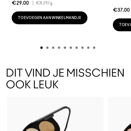
€29.00
|
€8.29
/g
€37.00
TOEVOEGEN AAN WINKELMANDJE
TOEV
DIT VIND JE MISSCHIEN
OOK LEUK