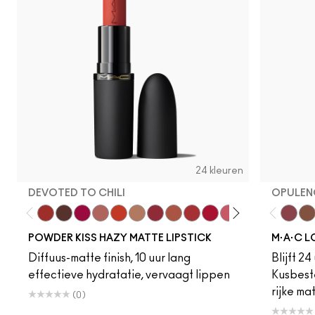
24 kleuren
DEVOTED TO CHILI
OPULEN
Devoted To Chili
Turn To The Left
Twenty-Fun
Teddy 2.0
My Best Life
Off The Market
Dubonnet Buzz
Moving On Up
Brickthrough
Ruby New
Sultriness
Ready To Ming
Stay Curio
A Littl
Opule
On 
Po
POWDER KISS HAZY MATTE LIPSTICK
M·A·C L
Diffuus-matte finish, 10 uur lang
Blijft 24
effectieve hydratatie, vervaagt lippen
Kusbest
rijke ma
(0)