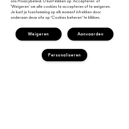
ons Privacybeleid. U kunt klikken op 'Accepteren' of
'Weigeren' om alle cookies te accepteren of te weigeren.
Je kunt je toestemming op elk moment intrekken door
onderaan deze site op ‘Cookies beheren’ te klikken.
Weigeren
Aanvaarden
Personaliseren
OVER MAC
ONS VERHAAL
ONLINE SHOPPEN
ARTISTIEK
UITVERKOCHT
MIJN ACCOUNT
MAC VIVA GLAM
HULP NODIG?
AANMELDEN VOOR E-MAILS
BEWUSTE SCHOONHEID
VOLG MIJN BESTELLING
PROMOTIES
CARRIÈREMOGELIJKHEDEN
JE MAC-WINKEL
VEELGESTELDE VRAGEN
MAC PRO-LIDMAATSCHAP
EEN WINKEL ZOEKEN
RETOUREN EN RUILEN
DIERPROEVEN
PRIVACY EN VOORWAARDEN
MAKE-UP SERVICES
LEVERING