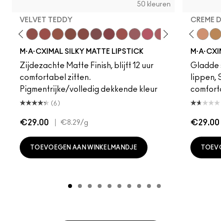
50 kleuren
VELVET TEDDY
CREME 
eddy
e M·A·Cximal
Honeylove
Kinda Sexy
Velvet Teddy
Mull It To The Max
Taupe
Warm Teddy
Whirl
Soar
Twig Twist
Sweet Deal
Mehr
Get The Hint?
Fleshpot
You Wouldn't Get I
Peachstock
Lipstick Snob
HodgePodge
Candy Yum
Stone
Captiv
Creme
Div
Cal
M·A·CXIMAL SILKY MATTE LIPSTICK
M·A·CXI
Zijdezachte Matte Finish, blijft 12 uur
Gladde s
comfortabel zitten.
lippen,
Pigmentrijke/volledig dekkende kleur
comfort
(6)
€29.00
|
€29.00
€8.29
/g
TOEVOEGEN AAN WINKELMANDJE
TOEV