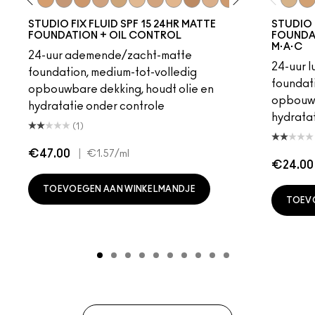
18
C4
C40
NC25
NW20
NW22
NC27
NC30
N5
N6
C3.5
NW25
N6.5
NC35
NC37
NC38
NC40
NC15
NC4
NC
STUDIO FIX FLUID SPF 15 24HR MATTE
STUDIO 
FOUNDATION + OIL CONTROL
FOUNDAT
M·A·C
24-uur ademende/zacht-matte
24-uur 
foundation, medium-tot-volledig
foundati
opbouwbare dekking, houdt olie en
opbouwb
hydratatie onder controle
hydratat
(1)
€47.00
|
€1.57
/ml
€24.00
TOEVOEGEN AAN WINKELMANDJE
TOEV