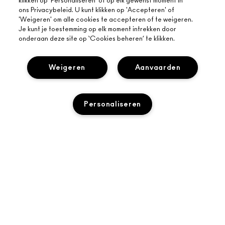
klikken op 'Personaliseren' of op elk gewenst moment in
ons Privacybeleid. U kunt klikken op 'Accepteren' of
'Weigeren' om alle cookies te accepteren of te weigeren.
Je kunt je toestemming op elk moment intrekken door
onderaan deze site op ‘Cookies beheren’ te klikken.
Weigeren
Aanvaarden
OVER MAC
Personaliseren
ONS VERHAAL
ONLINE SHOPPEN
ARTISTIEK
MIJN ACCOUNT
MAC VIVA GLAM
TOEVOEGEN AAN WINKELMANDJE
HULP NODIG?
AANMELDEN VOOR E-MAILS
BEWUSTE SCHOONHEID
VOLG MIJN BESTELLING
PROMOTIES
CARRIÈREMOGELIJKHEDEN
JE MAC-WINKEL
VEELGESTELDE VRAGEN
MAC PRO-LIDMAATSCHAP
EEN WINKEL ZOEKEN
RETOUREN EN RUILEN
DIERPROEVEN
PRIVACY EN VOORWAARDEN
MAKE-UP SERVICES
LEVERING