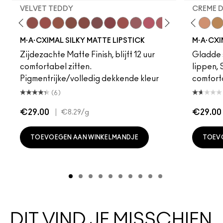
VELVET TEDDY
CREME 
eddy
e M·A·Cximal
Honeylove
Kinda Sexy
Velvet Teddy
Mull It To The Max
Taupe
Warm Teddy
Whirl
Soar
Twig Twist
Sweet Deal
Mehr
Get The Hint?
Fleshpot
You Wouldn't Get I
Peachstock
Lipstick Snob
HodgePodge
Candy Yum
Stone
Captiv
Creme
Div
Cal
M·A·CXIMAL SILKY MATTE LIPSTICK
M·A·CXI
Zijdezachte Matte Finish, blijft 12 uur
Gladde s
comfortabel zitten.
lippen,
Pigmentrijke/volledig dekkende kleur
comfort
(6)
€29.00
|
€29.00
€8.29
/g
TOEVOEGEN AAN WINKELMANDJE
TOEV
DIT VIND JE MISSCHIEN