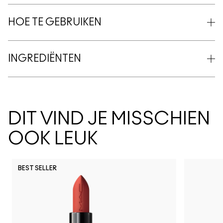
HOE TE GEBRUIKEN
INGREDIËNTEN
DIT VIND JE MISSCHIEN
OOK LEUK
BEST SELLER
PDA
Spice It 
Can't
Lo