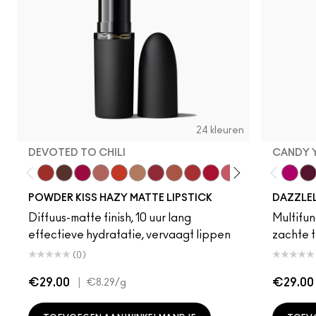
24 kleuren
DEVOTED TO CHILI
CANDY 
Devoted To Chili
Turn To The Left
Twenty-Fun
Teddy 2.0
My Best Life
Off The Market
Dubonnet Buzz
Moving On Up
Brickthrough
Ruby New
Sultriness
Ready To Ming
Stay Curio
A Littl
Candy
On 
Gr
POWDER KISS HAZY MATTE LIPSTICK
DAZZLE
Diffuus-matte finish, 10 uur lang
Multifunc
effectieve hydratatie, vervaagt lippen
zachte t
(0)
€29.00
|
€29.00
€8.29
/g