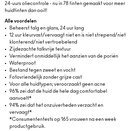
24-uurs oliecontrole - nu in 78 tinten gemaakt voor meer
huidtinten dan ooit!
Alle voordelen
Beheerst talg en glans, 24 uur lang
12 uur kleurvast/vervaagt niet en is niet strepend/niet
klonterend/niet vertroebelend
Zijdezachte talkvrije textuur
Vermindert onmiddellijk het aanzien van de poriën
Waterproof
Bestand tegen zweet en vocht
Fotovriendelijk zonder grijze cast
Voor alle huidtypen; veroorzaakt geen acne
96% zei dat de huid de hele dag comfortabel
aanvoelt*
94% zei dat het onzuiverheden verzacht en
vervaagt*
*Consumententests op 165 vrouwen na een week
productgebruik.