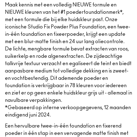
Maak kennis met een volledig NIEUWE formule en
NIEUWE kleuren van het #1 poederfoundationmerk*,
met een formule die bij elke huidskleur past. Onze
iconische Studio Fix Powder Plus Foundation, een twee-
in-één foundation en fixeerpoeder, krijgt een update
met een blur-matte finish en 24 uur lang oliecontrole.
De lichte, mengbare formule bevat extracten van roos,
suikerkelp en rode algenextracten. De zijdeachtige
talkvrije textuur verzacht en egaliseert de teint en biedt
aanpasbare medium tot volledige dekking en is zweet-
en vochtbestendig. Dit ademende poeder en
foundation is verkrijgbaar in 78 kleuren voor iedereen
en ziet er op geen enkele huidskleur grijs uit - allemaal in
navulbare verpakkingen.
*Gebaseerd op interne verkoopgegevens, 12 maanden
eindigend juni 2024.
Een hervulbare twee-in-één foundation en fixerend
poeder in één stap in een vervagende matte finish met