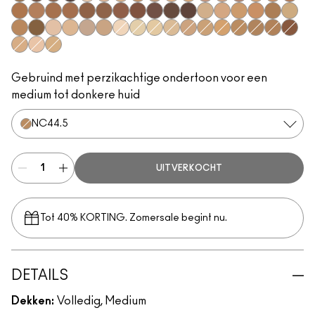
NC58​
NC60​
NC63​
NC65​
NW5​
NW10​
NW13​
NW15​
NW18​
NW20​
NW22​
NW25​
NW30​
NW33​
NW35​
NW40​
NW43​
NW44​
NW45​
NW46​
NW47​
NW48​
NW50​
NW53​
NW57​
NW58​
NW60​
NW65​
C3.5​
C4.5​
C5​
C5.5​
C8​
C40​
C45​
C55​
N4​
N5​
N6​
N6.5​
NC10
NC12
NC13
NC15
NC18​
NC30​
NC40​
NC44.5​
NC45.5​
NC47​
NW55​
C4​
N4.5​
N4.75​
Gebruind met perzikachtige ondertoon voor een
medium tot donkere huid
NC44.5​
UITVERKOCHT
Tot 40% KORTING. Zomersale begint nu.
DETAILS
Dekken:
Volledig, Medium