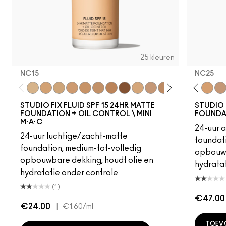
25 kleuren
NC15
NC25
W10
NC12
N4
NC15
NC13
NC20
NW13
NC30
N4.5
NC35
NC15
NC37
N4.75
NC40
NC16
NC45
NC17
NC50
NC18
NW15
NW15
NW20
NC20
NW25
NW18
NC41
C4
NW10
C40
NW13
NC25
NC1
NW
STUDIO FIX FLUID SPF 15 24HR MATTE
STUDIO 
FOUNDATION + OIL CONTROL \ MINI
FOUNDA
M·A·C
24-uur 
24-uur luchtige/zacht-matte
foundati
foundation, medium-tot-volledig
opbouwb
opbouwbare dekking, houdt olie en
hydratat
hydratatie onder controle
(1)
€47.00
€24.00
|
€1.60
/ml
TOEV