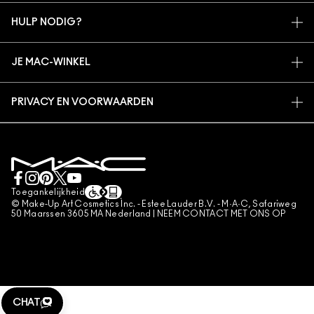
MIJN ACCOUNT
MAC VIVA GLAM
HULP NODIG?
AANMELDEN VOOR E-MAILS
BEWUSTE SCHOONHEID
VOLG MIJN BESTELLING
PROMOTIES
CARRIÈREMOGELIJKHEDEN
JE MAC-WINKEL
VEELGESTELDE VRAGEN
MAC PRO-LIDMAATSCHAP
EEN WINKEL ZOEKEN
RETOUREN EN RUILEN
DIERPROEVEN
PRIVACY EN VOORWAARDEN
MAKE-UP SERVICES
LEVERING
PRIVACYBELEID
BOEK EEN MAKE-UP SERVICE
MIJN ACCOUNT
GEBRUIKSVOORWAARDEN
LIVE CHAT
VERKOOPSVOORWAARDEN
NEEM CONTACT MET ONS OP
NAMAAKPRODUCTEN
Toegankelijkheid
CONTACTEER FABRIKANT
© Make-Up Art Cosmetics Inc. - Estee Lauder B.V. - M·A·C, Safariweg
ALGEMENE VOORWAARDEN POA
50 Maarssen 3605 MA Nederland |
NEEM CONTACT MET ONS OP
BEHEER VAN COOKIES
CHAT